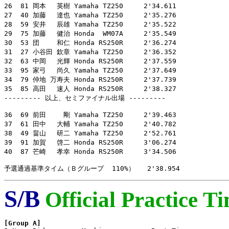
26  81 岡本　 英樹 Yamaha TZ250     2'34.611

27  40 加藤　 達也 Yamaha TZ250     2'35.276

28  59 安井　 辰雄 Yamaha TZ250     2'35.522

29  75 加藤　 健治 Honda  WM07A     2'35.549

30  53 団　　 和仁 Honda RS250R     2'36.274

31  27 小谷田 欽章 Yamaha TZ250     2'36.352

32  63 中岡　 光輝 Honda RS250R     2'37.559

33  95 家弓　 尚久 Yamaha TZ250     2'37.649

34  79 仲地 万寿夫 Honda RS250R     2'37.739

35  85 高田　 速人 Honda RS250R     2'38.327

--------- 以上、セミファイナル出場 ---------

36  69 前田　　 剛 Yamaha TZ250     2'39.463

37  61 田中　 大輔 Yamaha TZ250     2'40.782

38  49 畠山　 研二 Yamaha TZ250     2'52.761

39  91 加賀　 啓二 Honda RS250R     3'06.274

40  87 芒崎　 孝幸 Honda RS250R     3'34.506

予選通過基準タイム（Ｂグループ  110%）   2'38.954
S/B
Official Practice T
[Group A]