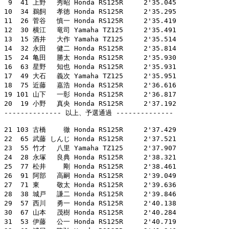
 9  41 上野　 秀昭 Honda RS125R     2'35.045

10  34 鵜飼　 孝徳 Honda RS125R     2'35.295

11  26 菅谷　 慎一 Honda RS125R     2'35.419

12  30 横江　 竜司 Yamaha TZ125     2'35.491

13  15 酒井　 大作 Yamaha TZ125     2'35.514

14  32 永田　 健二 Honda RS125R     2'35.814

15  24 亀田　 勝太 Honda RS125R     2'35.930

16  63 星野　 知也 Honda RS125R     2'35.931

17  49 大石　 義次 Yamaha TZ125     2'35.951

18  75 近藤　 嘉浩 Honda RS125R     2'36.616

19 101 山下　 一彰 Honda RS125R     2'36.817

20  19 小野　 真央 Honda RS125R     2'37.192

-------------- 以上、予選通過 --------------

21 103 古橋　　 徹 Honda RS125R     2'37.429

22  65 武藤 しんじ Honda RS125R     2'37.521

23  55 竹才　 八里 Yamaha TZ125     2'37.907

24  28 永塚　 良典 Honda RS125R     2'38.321

25  77 松井　　 剛 Honda RS125R     2'38.461

26  91 阿部　 高嗣 Honda RS125R     2'39.049

27  71 東　　 敬太 Honda RS125R     2'39.636

28  38 城戸　 謙二 Honda RS125R     2'39.846

29  57 西川　 勇一 Honda RS125R     2'40.138

30  67 山本　 茂樹 Honda RS125R     2'40.284

31  53 伊藤　 公一 Honda RS125R     2'40.719
