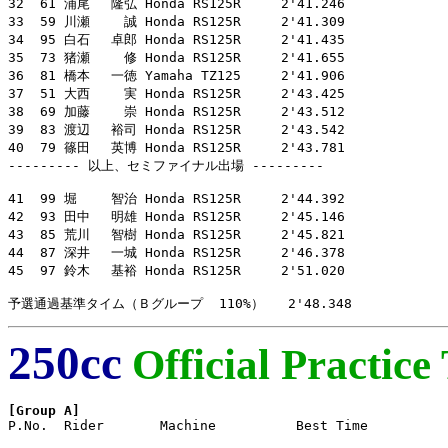
32  61 浦尾　 隆弘 Honda RS125R     2'41.246

33  59 川瀬　　 誠 Honda RS125R     2'41.309

34  95 白石　 卓郎 Honda RS125R     2'41.435

35  73 猪瀬　　 修 Honda RS125R     2'41.655

36  81 橋本　 一徳 Yamaha TZ125     2'41.906

37  51 大西　　 実 Honda RS125R     2'43.425

38  69 加藤　　 崇 Honda RS125R     2'43.512

39  83 渡辺　 裕司 Honda RS125R     2'43.542

40  79 篠田　 英博 Honda RS125R     2'43.781

--------- 以上、セミファイナル出場 ---------

41  99 堀　　 智治 Honda RS125R     2'44.392

42  93 田中　 明雄 Honda RS125R     2'45.146

43  85 荒川　 智樹 Honda RS125R     2'45.821

44  87 深井　 一城 Honda RS125R     2'46.378

45  97 鈴木　 基裕 Honda RS125R     2'51.020

予選通過基準タイム（Ｂグループ  110%）   2'48.348
250cc
Official Practice
[Group A]

P.No.  Rider       Machine          Best Time
