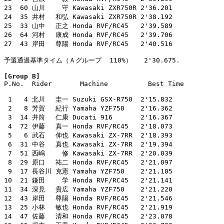
23  60 山川　　 守 Kawasaki ZXR750R 2'36.201

24  35 井村　 和弘 Kawasaki ZXR750R 2'38.192

25  33 山中　 正之 Honda RVF/RC45   2'39.589

26  64 河村　 康成 Honda RVF/RC45   2'39.706

27  43 岸田　 尊陽 Honda RVF/RC45   2'40.516

予選通過基準タイム（Ａグループ  110%）   2'30.675.

[Group B]

P.No.  Rider       Machine          Best Time

 1   4 北川　 圭一 Suzuki GSX-R750  2'15.832

 2   8 芳賀　 紀行 Yamaha YZF750    2'16.362

 3  14 井筒　 仁康 Ducati 916       2'16.367

 4  72 伊藤　 真一 Honda RVF/RC45   2'18.073

 5   6 武石　 伸也 Kawasaki ZX-7RR  2'18.393

 6  31 中谷　 真也 Kawasaki ZX-7RR  2'19.394

 7  51 西嶋　　 修 Kawasaki ZX-7RR  2'20.039

 8  29 原口　 祐二 Honda RVF/RC45   2'21.097

 9  17 長谷川 克憲 Yamaha YZF750    2'21.105

10  21 鎌田　　 学 Honda RVF/RC45   2'21.141

11  34 深見　 貴広 Yamaha YZF750    2'21.220

12  43 岸田　 尊陽 Honda RVF/RC45   2'21.546

13  25 小林　 敏也 Honda RVF/RC45   2'21.919

14  47 佐藤　 清和 Honda RVF/RC45   2'23.078
