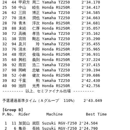
24  44 甲府方 周二 Yamaha TZ250     2'34.170

25  50 中山　 睦生 Honda RS250R     2'34.417

26  62 三田　 博正 Yamaha TZ250     2'34.585

27  70 清水　 潤也 Yamaha TZ250     2'34.663

28  78 青木　 淳次 Honda RS250R     2'34.681

28  88 末続　 仁厚 Honda RS250R     2'35.057

30  72 高橋　 孝浩 Yamaha TZ250     2'35.162

31  38 宮田　 剛志 Yamaha TZ250     2'35.290

32  94 及川　　 玲 Yamaha TZ250     2'35.455

33  76 清水　 利郎 Honda RS250R     2'35.965

34  48 増沢　 俊哉 Honda RS250R     2'36.931

35  60 興梠　 義則 Honda RS250R     2'37.224

36  92 雨宮　 浩二 Yamaha TZ250     2'37.415

37  98 岡崎　 忠敏 Yamaha TZ250     2'39.194

38  52 小林　 健次 Honda RS250R     2'39.686

39  82 千葉　　 勲 Yamaha TZ250     2'42.430

40  90 池田　 光秀 Honda RS250R     2'42.756

--------- 以上、セミファイナル出場 ---------

予選通過基準タイム（Ａグループ  110%）   2'43.049

[Group B]

P.No.  Rider       Machine          Best Time

 1  11 加賀山 就臣 Suzuki RGV-Γ250 2'24.504

 2   6 亀谷　 長純 Suzuki RGV-Γ250 2'24.790
