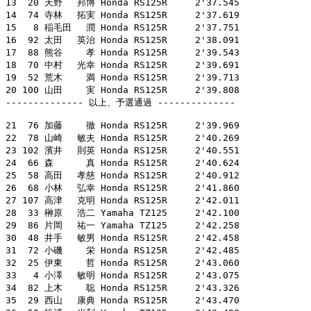
13  20 天野　 邦博 Honda RS125R     2'37.545

14  74 寺林　 拓実 Honda RS125R     2'37.619

15   8 稲毛田　 潤 Honda RS125R     2'37.751

16  92 太田　 英治 Honda RS125R     2'38.091

17  88 熊谷　　 孝 Honda RS125R     2'39.543

18  70 中村　 光幸 Honda RS125R     2'39.691

19  52 荒木　　 満 Honda RS125R     2'39.713

20 100 山田　　 実 Honda RS125R     2'39.808

-------------- 以上、予選通過 --------------

21  76 加藤　　 徹 Honda RS125R     2'39.969

22  78 山崎　 敏夫 Honda RS125R     2'40.269

23 102 濱井　 則英 Honda RS125R     2'40.551

24  66 森　　　 真 Honda RS125R     2'40.624

25  58 高田　 孝慈 Honda RS125R     2'40.912

26  68 小林　 弘幸 Honda RS125R     2'41.860

27 107 高津　 克明 Honda RS125R     2'42.011

28  33 榊原　 浩二 Yamaha TZ125     2'42.100

29  86 片岡　 祐一 Yamaha TZ125     2'42.258

30  48 井手　 敏男 Honda RS125R     2'42.458

31  72 小磯　　 栄 Honda RS125R     2'42.485

32  25 伊東　　 哲 Honda RS125R     2'43.060

33   4 小澤　 敏明 Honda RS125R     2'43.075

34  82 上木　　 聡 Honda RS125R     2'43.326

35  29 西山　 康典 Honda RS125R     2'43.470
