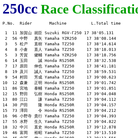
250cc
Race Classificati
P.No.  Rider       Machine          L.Total time

 1  11 加賀山 就臣 Suzuki RGV-Γ250 17 38'05.131

 2  56 中野　 真矢 Yamaha YZR250    17 38'08.144

 3   5 松戸　 直樹 Yamaha TZ250     17 38'14.614

 4   8 小倉　 直人 Yamaha TZ250     17 38'18.013

 5   3 芳賀　 健輔 Yamaha YZR250    17 38'18.756

 6  14 玉田　　 誠 Honda RS250R     17 38'32.538

 7  17 原田　 伸也 Yamaha TZ250     17 38'41.181

 8  19 及川　 誠人 Yamaha TZ250     17 38'59.531

 9  54 村田　 芳成 Yamaha TZ250     17 39'00.623

10  12 森兼　 正明 Honda RS250R     17 39'01.742

11  86 宮地　 泰輔 Yamaha TZ250     17 39'01.851

12  15 野田　 弘樹 Honda RS250R     17 39'04.048

13  80 江口　　 謙 Yamaha TZ250     17 39'04.112

14  30 戸田　　 隆 Honda RS250R     17 39'04.157

15  73 澤田　　 令 Honda RS250R     17 39'04.212

16  96 小野寺 貴行 Yamaha TZ250     17 39'04.393

17  55 水野　 生久 Yamaha TZ250     17 39'04.822

18  32 中川　 直史 Honda RS250R     17 39'12.878

19  46 富岡　 裕昭 Yamaha TZ250     17 39'13.510
