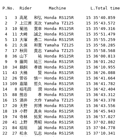
P.No.  Rider       Machine          L.Total time

 1   3 高尾　 和弘 Honda RS125R     15 35'40.859

 2   7 上江洲 克次 Yamaha TZ125     15 35'43.572

 3  10 菊池　 寛幸 Honda RS125R     15 35'49.316

 4  11 大崎　 誠之 Honda RS125R     15 35'51.479

 5  13 大塚　 勇二 Honda RS125R     15 35'55.259

 6  21 久保　 和寛 Yamaha TZ125     15 35'58.285

 7  17 秋田　 貴志 Yamaha TZ125     15 35'58.568

 8  36 山下　　 祐 Honda RS125R     15 36'00.813

 9   9 藤岡　 祐三 Honda RS125R     15 36'01.262

10  34 鵜飼　 孝徳 Honda RS125R     15 36'10.955

11  43 大橋　　 賢 Honda RS125R     15 36'26.088

12  26 菅谷　 慎一 Honda RS125R     15 36'41.664

13 109 嘉陽　 哲久 Honda RS125R     15 36'41.782

14   8 稲毛田　 潤 Honda RS125R     15 36'42.404

15  88 熊谷　　 孝 Honda RS125R     15 36'43.312

16  15 酒井　 大作 Yamaha TZ125     15 36'43.378

17  20 天野　 邦博 Honda RS125R     15 36'43.556

18  19 小野　 真央 Honda RS125R     15 36'45.943

19  74 寺林　 拓実 Honda RS125R     15 36'57.027

20  41 上野　 秀昭 Honda RS125R     15 37'02.882

21  84 稲垣　　 誠 Honda RS125R     15 37'04.778

22  27 松永　 弘志 Honda RS125R     15 37'10.341
