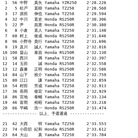
 1  56 中野　 真矢 Yamaha YZR250    2'28.226

 2   5 松戸　 直樹 Yamaha TZ250     2'28.560

 3  17 原田　 伸也 Yamaha TZ250     2'29.594

 4  32 中川　 直史 Honda RS250R     2'30.306

 5  22 尹　　 昌憲 Honda RS250R     2'30.380

 6   8 小倉　 直人 Yamaha TZ250     2'31.148

 7  68 村上　 俊成 Honda RS250R     2'31.646

 8  96 小野寺 貴行 Yamaha TZ250     2'31.696

 9  19 及川　 誠人 Yamaha TZ250     2'32.016

10 100 畠山　 泰昌 Honda RS250R     2'32.130

11  58 西川　　 満 Yamaha TZ250     2'32.397

12  14 玉田　　 誠 Honda RS250R     2'32.558

13  12 森兼　 正明 Honda RS250R     2'32.586

14  84 山下　 裕介 Yamaha TZ250     2'32.759

15  80 江口　　 謙 Yamaha TZ250     2'32.859

16  54 村田　 芳成 Yamaha TZ250     2'32.913

17  36 長岡　 俊宏 Yamaha TZ250     2'32.929

18  86 宮地　 泰輔 Yamaha TZ250     2'33.134

19  46 富岡　 裕昭 Yamaha TZ250     2'33.218

20  66 平嶋　 浩一 Honda RS250R     2'33.474

-------------- 以上、予選通過 --------------

21  42 大西　　 明 Yamaha TZ250     2'33.553

22  74 小田切 紀和 Honda RS250R     2'33.612

23  64 大山　　 真 Yamaha TZ250     2'33.784
