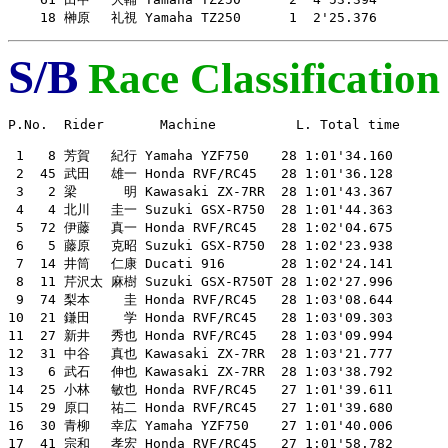
    18 榊原　 礼視 Yamaha TZ250      1  2'25.376
S/B
Race Classification
P.No.  Rider       Machine          L. Total time

 1   8 芳賀　 紀行 Yamaha YZF750    28 1:01'34.160

 2  45 武田　 雄一 Honda RVF/RC45   28 1:01'36.128

 3   2 梁　　　 明 Kawasaki ZX-7RR  28 1:01'43.367

 4   4 北川　 圭一 Suzuki GSX-R750  28 1:01'44.363

 5  72 伊藤　 真一 Honda RVF/RC45   28 1:02'04.675

 6   5 藤原　 克昭 Suzuki GSX-R750  28 1:02'23.938

 7  14 井筒　 仁康 Ducati 916       28 1:02'24.141

 8  11 芹沢太 麻樹 Suzuki GSX-R750T 28 1:02'27.996

 9  74 梨本　　 圭 Honda RVF/RC45   28 1:03'08.644

10  21 鎌田　　 学 Honda RVF/RC45   28 1:03'09.303

11  27 新井　 秀也 Honda RVF/RC45   28 1:03'09.994

12  31 中谷　 真也 Kawasaki ZX-7RR  28 1:03'21.777

13   6 武石　 伸也 Kawasaki ZX-7RR  28 1:03'38.792

14  25 小林　 敏也 Honda RVF/RC45   27 1:01'39.611

15  29 原口　 祐二 Honda RVF/RC45   27 1:01'39.680

16  30 青柳　 幸広 Yamaha YZF750    27 1:01'40.006

17  41 宗和　 孝宏 Honda RVF/RC45   27 1:01'58.782
