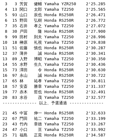
 3   3 芳賀　 健輔 Yamaha YZR250    2'25.285

 4  13 関口　 太郎 Yamaha TZ250     2'25.565

 5  93 山口　 辰也 Honda RS250R     2'26.471

 6  15 野田　 弘樹 Honda RS250R     2'26.772

 7  35 石井　 孝之 Yamaha TZ250     2'27.072

 8  30 戸田　　 隆 Honda RS250R     2'27.900

 9  99 田村　 則夫 Yamaha TZ250     2'28.996

10  18 榊原　 礼視 Yamaha TZ250     2'29.838

11  51 佐藤　 慎也 Honda RS250R     2'30.287

12  37 薄井　　 誠 Honda RS250R     2'30.341

13  89 入野　 博昭 Yamaha TZ250     2'30.350

14  55 水野　 生久 Yamaha TZ250     2'30.436

15  73 澤田　　 令 Honda RS250R     2'30.630

16  97 永山　　 誠 Honda RS250R     2'30.722

17  65 林　　 祐孝 Yamaha TZ250     2'30.811

18  57 安斎　 勝章 Yamaha TZ250     2'31.337

19  77 赤木　 哲也 Honda RS250R     2'32.491

20  83 水谷　　 茂 Yamaha TZ250     2'32.577

-------------- 以上、予選通過 --------------

21  45 中冨　 伸一 Honda RS250R     2'32.633

22  67 門田　 祐二 Yamaha TZ250     2'33.199

23  43 竹内　 章徳 Yamaha TZ250     2'33.267

24  47 小口　　 亘 Yamaha TZ250     2'33.992

25  71 福島　 正晃 Honda RS250R     2'34.587
