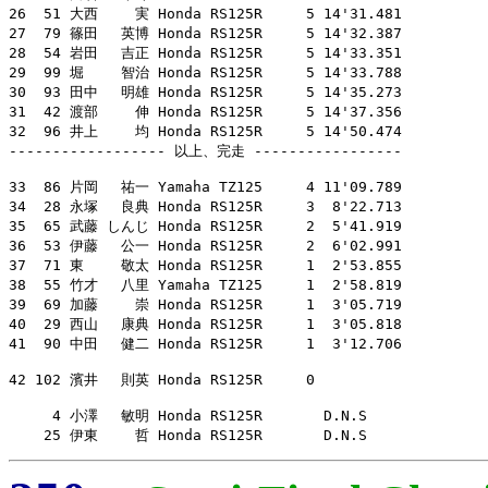
26  51 大西　　 実 Honda RS125R     5 14'31.481

27  79 篠田　 英博 Honda RS125R     5 14'32.387

28  54 岩田　 吉正 Honda RS125R     5 14'33.351

29  99 堀　　 智治 Honda RS125R     5 14'33.788

30  93 田中　 明雄 Honda RS125R     5 14'35.273

31  42 渡部　　 伸 Honda RS125R     5 14'37.356

32  96 井上　　 均 Honda RS125R     5 14'50.474

------------------ 以上、完走 -----------------

33  86 片岡　 祐一 Yamaha TZ125     4 11'09.789

34  28 永塚　 良典 Honda RS125R     3  8'22.713

35  65 武藤 しんじ Honda RS125R     2  5'41.919

36  53 伊藤　 公一 Honda RS125R     2  6'02.991

37  71 東　　 敬太 Honda RS125R     1  2'53.855

38  55 竹才　 八里 Yamaha TZ125     1  2'58.819

39  69 加藤　　 崇 Honda RS125R     1  3'05.719

40  29 西山　 康典 Honda RS125R     1  3'05.818

41  90 中田　 健二 Honda RS125R     1  3'12.706

42 102 濱井　 則英 Honda RS125R     0

     4 小澤　 敏明 Honda RS125R       D.N.S

    25 伊東　　 哲 Honda RS125R       D.N.S