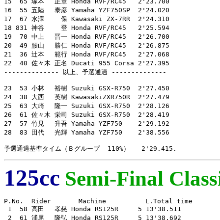
15  65 塚本　 正章 Honda RVF/RC45   2'23.700

16  55 五陸　 泰彦 Yamaha YZF750SP  2'24.020

17  67 水澤　　 保 Kawasaki ZX-7RR  2'24.310

18 831 神谷　　 登 Honda RVF/RC45   2'25.594

19  70 中上　 晋一 Honda RVF/RC45   2'26.700

20  49 腰山　 勝仁 Honda RVF/RC45   2'26.875

21  36 辻本　 範行 Honda RVF/RC45   2'27.068

22  40 佐々木 正名 Ducati 955 Corsa 2'27.395

-------------- 以上、予選通過 --------------

23  53 小林　 裕樹 Suzuki GSX-R750  2'27.450

24  38 大西　 英樹 KawasakiZXR750R  2'27.479

25  63 大崎　 隆一 Suzuki GSX-R750  2'28.126

26  61 佐々木 栄司 Suzuki GSX-R750  2'28.419

27  57 竹見　 升吾 Yamaha YZF750    2'29.192

28  83 田代　 光輝 Yamaha YZF750    2'38.556

予選通過基準タイム（Ｂグループ  110%）   2'29.415.
125cc
Semi-Final Classi
P.No.  Rider       Machine          L.Total time

 1  58 高田　 孝慈 Honda RS125R     5 13'38.511

 2  61 浦尾　 隆弘 Honda RS125R     5 13'38.692
