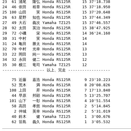
23  61 浦尾　 隆弘 Honda RS125R     15 37'18.738

24  46 依田　 裕章 Honda RS125R     15 37'18.950

25 100 山田　　 実 Honda RS125R     15 37'20.648

26  63 星野　 知也 Honda RS125R     15 37'44.349

27  49 大石　 義次 Yamaha TZ125     15 37'46.557

28  92 太田　 英治 Honda RS125R     15 38'47.925

29  72 小磯　　 栄 Honda RS125R     14 36'24.160

30  31 中村　　 実 Honda RS125R     14

31  24 亀田　 勝太 Honda RS125R     14

32  70 中村　 光幸 Honda RS125R     13

33  22 岡田　 純一 Honda RS125R     13

34  32 永田　 健二 Honda RS125R     12

35  30 横江　 竜司 Yamaha TZ125     12

------------------ 以上、完走 ------------------

    75 近藤　 嘉浩 Honda RS125R      9 23'10.223

    52 荒木　　 満 Honda RS125R      8 20'08.826

   108 上田　　 昇 Honda RS125R      7 17'13.840

    44 早原　 邦顕 Honda RS125R      5 13'25.707

   101 山下　 一彰 Honda RS125R      4 10'51.554

    58 高田　 孝慈 Honda RS125R      2  5'14.845

     2 仲城　 英幸 Honda RS125R      2  5'31.019

    40 鈴木　　 健 Yamaha TZ125      1  3'00.676

    62 笹島　 義久 Honda RS125R      1  3'05.532