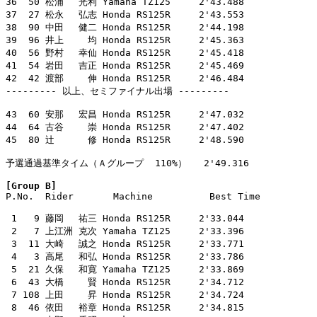
36  50 松浦　 光利 Yamaha TZ125     2'43.488

37  27 松永　 弘志 Honda RS125R     2'43.553

38  90 中田　 健二 Honda RS125R     2'44.198

39  96 井上　　 均 Honda RS125R     2'45.363

40  56 野村　 幸仙 Honda RS125R     2'45.418

41  54 岩田　 吉正 Honda RS125R     2'45.469

42  42 渡部　　 伸 Honda RS125R     2'46.484

--------- 以上、セミファイナル出場 ---------

43  60 安那　 宏昌 Honda RS125R     2'47.032

44  64 古谷　　 崇 Honda RS125R     2'47.402

45  80 辻　　　 修 Honda RS125R     2'48.590

予選通過基準タイム（Ａグループ  110%）   2'49.316

[Group B]

P.No.  Rider       Machine          Best Time

 1   9 藤岡　 祐三 Honda RS125R     2'33.044

 2   7 上江洲 克次 Yamaha TZ125     2'33.396

 3  11 大崎　 誠之 Honda RS125R     2'33.771

 4   3 高尾　 和弘 Honda RS125R     2'33.786

 5  21 久保　 和寛 Yamaha TZ125     2'33.869

 6  43 大橋　　 賢 Honda RS125R     2'34.712

 7 108 上田　　 昇 Honda RS125R     2'34.724

 8  46 依田　 裕章 Honda RS125R     2'34.815
