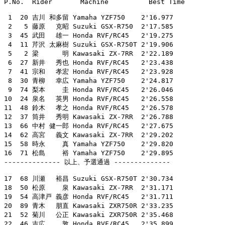

P.No.  Rider       Machine          Best Time

 1  20 吉川 和多留 Yamaha YZF750    2'16.977

 2   5 藤原　 克昭 Suzuki GSX-R750  2'17.585

 3  45 武田　 雄一 Honda RVF/RC45   2'19.275

 4  11 芹沢 太麻樹 Suzuki GSX-R750T 2'19.906

 5   2 梁　　　 明 Kawasaki ZX-7RR  2'22.189

 6  27 新井　 秀也 Honda RVF/RC45   2'23.438

 7  41 宗和　 孝宏 Honda RVF/RC45   2'23.928

 8  30 青柳　 幸広 Yamaha YZF750    2'24.817

 9  74 梨本　　 圭 Honda RVF/RC45   2'26.046

10  24 泉名　 英男 Honda RVF/RC45   2'26.558

11  48 鈴木　 孝之 Honda RVF/RC45   2'26.578

12  37 筒井　 秀明 Kawasaki ZX-7RR  2'26.788

13  66 中村 健一郎 Honda RVF/RC45   2'27.675

14  62 高宮　 義文 Kawasaki ZX-7RR  2'29.202

15  58 時永　　 真 Yamaha YZF750    2'29.820

16  71 松島　　 裕 Yamaha YZF750    2'29.895

-------------- 以上、予選通過 --------------

17  68 川瀬　 裕昌 Suzuki GSX-R750T 2'30.734

18  50 松原　　 泉 Kawasaki ZX-7RR  2'31.171

19  54 高津戸 義彦 Honda RVF/RC45   2'31.711

20  89 青木　 朋直 Kawasaki ZXR750R 2'33.235

21  52 菊川　 公正 Kawasaki ZXR750R 2'35.468

22  46 吉広　　 敦 Honda RVF/RC45   2'35.899
