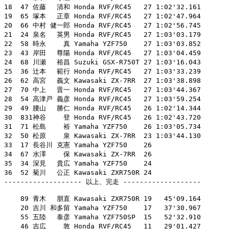
18  47 佐藤　 清和 Honda RVF/RC45   27 1:02'32.161

19  65 塚本　 正章 Honda RVF/RC45   27 1:02'47.964

20  66 中村 健一郎 Honda RVF/RC45   27 1:02'56.745

21  24 泉名　 英男 Honda RVF/RC45   27 1:03'03.179

22  58 時永　　 真 Yamaha YZF750    27 1:03'03.852

23  43 岸田　 尊陽 Honda RVF/RC45   27 1:03'04.459

24  68 川瀬　 裕昌 Suzuki GSX-R750T 27 1:03'16.043

25  36 辻本　 範行 Honda RVF/RC45   27 1:03'33.239

26  62 高宮　 義文 Kawasaki ZX-7RR  27 1:03'38.898

27  70 中上　 晋一 Honda RVF/RC45   27 1:03'44.367

28  54 高津戸 義彦 Honda RVF/RC45   27 1:03'59.254

29  49 腰山　 勝仁 Honda RVF/RC45   26 1:02'14.344

30  831神谷　　 登 Honda RVF/RC45   26 1:02'43.720

31  71 松島　　 裕 Yamaha YZF750    26 1:03'05.734

32  50 松原　　 泉 Kawasaki ZX-7RR  23 1:03'44.130

33  17 長谷川 克憲 Yamaha YZF750    26

34  67 水澤　　 保 Kawasaki ZX-7RR  26

35  34 深見　 貴広 Yamaha YZF750    24

36  52 菊川　 公正 Kawasaki ZXR750R 24

------------------- 以上、完走 -------------------

    89 青木　 朋直 Kawasaki ZXR750R 19   45'09.164

    20 吉川 和多留 Yamaha YZF750    17   37'30.967

    55 五陸　 泰彦 Yamaha YZF750SP  15   52'32.910

    46 吉広　　 敦 Honda RVF/RC45   11   29'01.427
