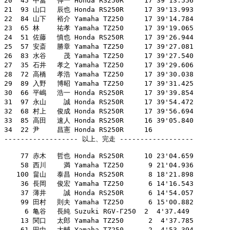
20  45 中冨　 伸一 Honda RS250R     17 39'13.556

21  93 山口　 辰也 Honda RS250R     17 39'13.993

22  84 山下　 裕介 Yamaha TZ250     17 39'14.784

23  65 林　　 祐孝 Yamaha TZ250     17 39'19.065

24  51 佐藤　 慎也 Honda RS250R     17 39'26.944

25  57 安斎　 勝章 Yamaha TZ250     17 39'27.081

26  83 水谷　　 茂 Yamaha TZ250     17 39'27.540

27  35 石井　 孝之 Yamaha TZ250     17 39'29.606

28  72 高橋　 孝浩 Yamaha TZ250     17 39'30.038

29  89 入野　 博昭 Yamaha TZ250     17 39'31.425

30  66 平嶋　 浩一 Honda RS250R     17 39'39.854

31  97 永山　　 誠 Honda RS250R     17 39'54.472

32  68 村上　 俊成 Honda RS250R     17 39'56.694

33  85 高田　 速人 Honda RS250R     16 39'05.840

34  22 尹　　 昌憲 Honda RS250R     16

------------------ 以上、完走 ------------------

    77 赤木　 哲也 Honda RS250R     10 23'04.659

    58 西川　　 満 Yamaha TZ250      9 21'04.936

   100 畠山　 泰昌 Honda RS250R      8 18'21.898

    36 長岡　 俊宏 Yamaha TZ250      6 14'16.543

    37 薄井　　 誠 Honda RS250R      6 14'54.057

    99 田村　 則夫 Yamaha TZ250      6 15'00.882

     6 亀谷　 長純 Suzuki RGV-Γ250  2  4'37.449

    13 関口　 太郎 Yamaha TZ250      2  4'37.785

    61 田中　 大輔 Yamaha TZ250      2  4'53.394
