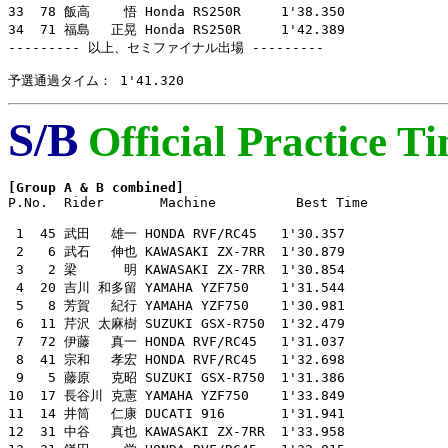
33  78 飯高　　 悟 Honda RS250R     1'38.350

34  71 福島　 正晃 Honda RS250R     1'42.389

--------- 以上、セミファイナル出場 ---------

予選通過タイム： 1'41.320
S/B
Official Practice T
[Group A & B combined]

P.No.  Rider       Machine          Best Time

 1  45 武田　 雄一 HONDA RVF/RC45   1'30.357

 2   6 武石　 伸也 KAWASAKI ZX-7RR  1'30.879

 3   2 梁　　　 明 KAWASAKI ZX-7RR  1'30.854

 4  20 吉川 和多留 YAMAHA YZF750    1'31.544

 5   8 芳賀　 紀行 YAMAHA YZF750    1'30.981

 6  11 芹沢 太麻樹 SUZUKI GSX-R750  1'32.479

 7  72 伊藤　 真一 HONDA RVF/RC45   1'31.037

 8  41 宗和　 孝宏 HONDA RVF/RC45   1'32.698

 9   5 藤原　 克昭 SUZUKI GSX-R750  1'31.386

10  17 長谷川 克憲 YAMAHA YZF750    1'33.849

11  14 井筒　 仁康 DUCATI 916       1'31.941

12  31 中谷　 真也 KAWASAKI ZX-7RR  1'33.958
