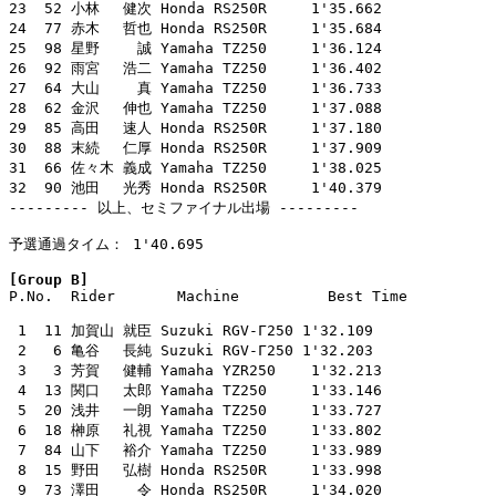
23  52 小林　 健次 Honda RS250R     1'35.662

24  77 赤木　 哲也 Honda RS250R     1'35.684

25  98 星野　　 誠 Yamaha TZ250     1'36.124

26  92 雨宮　 浩二 Yamaha TZ250     1'36.402

27  64 大山　　 真 Yamaha TZ250     1'36.733

28  62 金沢　 伸也 Yamaha TZ250     1'37.088

29  85 高田　 速人 Honda RS250R     1'37.180

30  88 末続　 仁厚 Honda RS250R     1'37.909

31  66 佐々木 義成 Yamaha TZ250     1'38.025

32  90 池田　 光秀 Honda RS250R     1'40.379

--------- 以上、セミファイナル出場 ---------

予選通過タイム： 1'40.695

[Group B]

P.No.  Rider       Machine          Best Time

 1  11 加賀山 就臣 Suzuki RGV-Γ250 1'32.109

 2   6 亀谷　 長純 Suzuki RGV-Γ250 1'32.203

 3   3 芳賀　 健輔 Yamaha YZR250    1'32.213

 4  13 関口　 太郎 Yamaha TZ250     1'33.146

 5  20 浅井　 一朗 Yamaha TZ250     1'33.727

 6  18 榊原　 礼視 Yamaha TZ250     1'33.802

 7  84 山下　 裕介 Yamaha TZ250     1'33.989

 8  15 野田　 弘樹 Honda RS250R     1'33.998

 9  73 澤田　　 令 Honda RS250R     1'34.020
