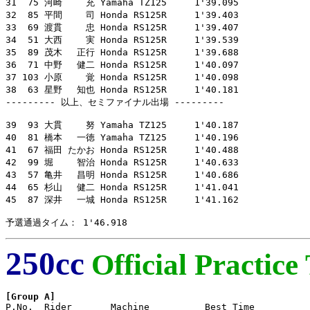
31  75 河崎　　 充 Yamaha TZ125     1'39.095

32  85 平間　　 司 Honda RS125R     1'39.403

33  69 渡貫　　 忠 Honda RS125R     1'39.407

34  51 大西　　 実 Honda RS125R     1'39.539

35  89 茂木　 正行 Honda RS125R     1'39.688

36  71 中野　 健二 Honda RS125R     1'40.097

37 103 小原　　 覚 Honda RS125R     1'40.098

38  63 星野　 知也 Honda RS125R     1'40.181

--------- 以上、セミファイナル出場 ---------

39  93 大貫　　 努 Yamaha TZ125     1'40.187

40  81 橋本　 一徳 Yamaha TZ125     1'40.196

41  67 福田 たかお Honda RS125R     1'40.488

42  99 堀　　 智治 Honda RS125R     1'40.633

43  57 亀井　 昌明 Honda RS125R     1'40.686

44  65 杉山　 健二 Honda RS125R     1'41.041

45  87 深井　 一城 Honda RS125R     1'41.162

予選通過タイム： 1'46.918
250cc
Official Practice
[Group A]

P.No.  Rider       Machine          Best Time
