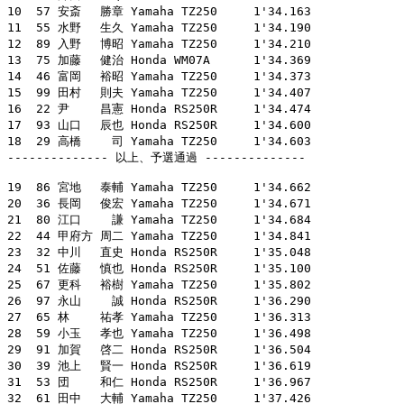
10  57 安斎　 勝章 Yamaha TZ250     1'34.163

11  55 水野　 生久 Yamaha TZ250     1'34.190

12  89 入野　 博昭 Yamaha TZ250     1'34.210

13  75 加藤　 健治 Honda WM07A      1'34.369

14  46 富岡　 裕昭 Yamaha TZ250     1'34.373

15  99 田村　 則夫 Yamaha TZ250     1'34.407

16  22 尹　　 昌憲 Honda RS250R     1'34.474

17  93 山口　 辰也 Honda RS250R     1'34.600

18  29 高橋　　 司 Yamaha TZ250     1'34.603

-------------- 以上、予選通過 --------------

19  86 宮地　 泰輔 Yamaha TZ250     1'34.662

20  36 長岡　 俊宏 Yamaha TZ250     1'34.671

21  80 江口　　 謙 Yamaha TZ250     1'34.684

22  44 甲府方 周二 Yamaha TZ250     1'34.841

23  32 中川　 直史 Honda RS250R     1'35.048

24  51 佐藤　 慎也 Honda RS250R     1'35.100

25  67 更科　 裕樹 Yamaha TZ250     1'35.802

26  97 永山　　 誠 Honda RS250R     1'36.290

27  65 林　　 祐孝 Yamaha TZ250     1'36.313

28  59 小玉　 孝也 Yamaha TZ250     1'36.498

29  91 加賀　 啓二 Honda RS250R     1'36.504

30  39 池上　 賢一 Honda RS250R     1'36.619

31  53 団　　 和仁 Honda RS250R     1'36.967

32  61 田中　 大輔 Yamaha TZ250     1'37.426
