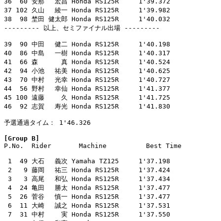
36  60 安那　 宏昌 Honda RS125R     1'39.372

37 102 久山　 綾一 Honda RS125R     1'39.982

38  98 埜田 健太郎 Honda RS125R     1'40.032

--------- 以上、セミファイナル出場 ---------

39  90 中田　 健二 Honda RS125R     1'40.198

40  86 中島　 一樹 Honda RS125R     1'40.317

41  66 森　　　 真 Honda RS125R     1'40.524

42  94 小池　 祐美 Honda RS125R     1'40.625

43  70 中村　 光幸 Honda RS125R     1'40.727

44  56 野村　 幸仙 Honda RS125R     1'41.377

45 100 遠藤　　 久 Honda RS125R     1'41.725

46  92 志賀　 寿光 Honda RS125R     1'41.830

予選通過タイム： 1'46.326

[Group B]

P.No.  Rider       Machine          Best Time

 1  49 大石　 義次 Yamaha TZ125     1'37.198

 2   9 藤岡　 祐三 Honda RS125R     1'37.424

 3   3 高尾　 和弘 Honda RS125R     1'37.434

 4  24 亀田　 勝太 Honda RS125R     1'37.477

 5  26 菅谷　 慎一 Honda RS125R     1'37.477

 6  11 大崎　 誠之 Honda RS125R     1'37.531

 7  31 中村　　 実 Honda RS125R     1'37.550
