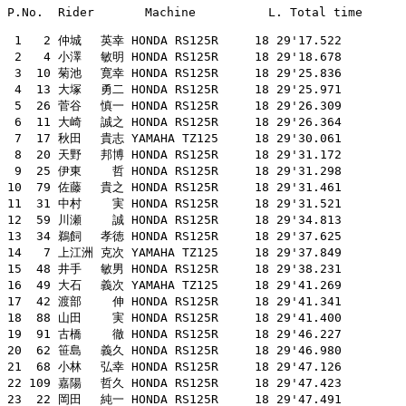
P.No.  Rider       Machine          L. Total time

 1   2 仲城　 英幸 HONDA RS125R     18 29'17.522

 2   4 小澤　 敏明 HONDA RS125R     18 29'18.678

 3  10 菊池　 寛幸 HONDA RS125R     18 29'25.836

 4  13 大塚　 勇二 HONDA RS125R     18 29'25.971

 5  26 菅谷　 慎一 HONDA RS125R     18 29'26.309

 6  11 大崎　 誠之 HONDA RS125R     18 29'26.364

 7  17 秋田　 貴志 YAMAHA TZ125     18 29'30.061

 8  20 天野　 邦博 HONDA RS125R     18 29'31.172

 9  25 伊東　　 哲 HONDA RS125R     18 29'31.298

10  79 佐藤　 貴之 HONDA RS125R     18 29'31.461

11  31 中村　　 実 HONDA RS125R     18 29'31.521

12  59 川瀬　　 誠 HONDA RS125R     18 29'34.813

13  34 鵜飼　 孝徳 HONDA RS125R     18 29'37.625

14   7 上江洲 克次 YAMAHA TZ125     18 29'37.849

15  48 井手　 敏男 HONDA RS125R     18 29'38.231

16  49 大石　 義次 YAMAHA TZ125     18 29'41.269

17  42 渡部　　 伸 HONDA RS125R     18 29'41.341

18  88 山田　　 実 HONDA RS125R     18 29'41.400

19  91 古橋　　 徹 HONDA RS125R     18 29'46.227

20  62 笹島　 義久 HONDA RS125R     18 29'46.980

21  68 小林　 弘幸 HONDA RS125R     18 29'47.126

22 109 嘉陽　 哲久 HONDA RS125R     18 29'47.423

23  22 岡田　 純一 HONDA RS125R     18 29'47.491
