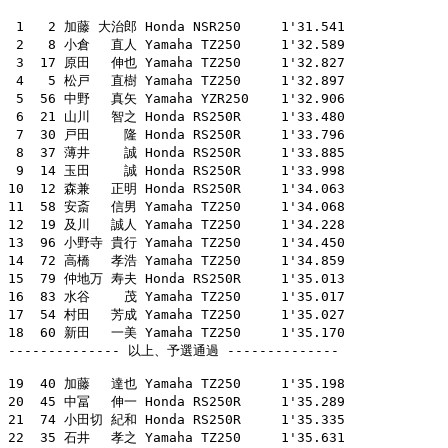
 1   2 加藤 大治郎 Honda NSR250     1'31.541

 2   8 小倉　 直人 Yamaha TZ250     1'32.589

 3  17 原田　 伸也 Yamaha TZ250     1'32.827

 4   5 松戸　 直樹 Yamaha TZ250     1'32.897

 5  56 中野　 真矢 Yamaha YZR250    1'32.906

 6  21 山川　 智之 Honda RS250R     1'33.480

 7  30 戸田　　 隆 Honda RS250R     1'33.796

 8  37 薄井　　 誠 Honda RS250R     1'33.885

 9  14 玉田　　 誠 Honda RS250R     1'33.998

10  12 森兼　 正明 Honda RS250R     1'34.063

11  58 安斎　 信男 Yamaha TZ250     1'34.068

12  19 及川　 誠人 Yamaha TZ250     1'34.228

13  96 小野寺 貴行 Yamaha TZ250     1'34.450

14  72 高橋　 孝浩 Yamaha TZ250     1'34.859

15  79 仲地万 寿夫 Honda RS250R     1'35.013

16  83 水谷　　 茂 Yamaha TZ250     1'35.017

17  54 村田　 芳成 Yamaha TZ250     1'35.027

18  60 新田　 一美 Yamaha TZ250     1'35.170

-------------- 以上、予選通過 --------------

19  40 加藤　 達也 Yamaha TZ250     1'35.198

20  45 中冨　 伸一 Honda RS250R     1'35.289

21  74 小田切 紀和 Honda RS250R     1'35.335

22  35 石井　 孝之 Yamaha TZ250     1'35.631
