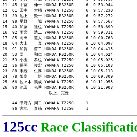
11  45 中冨　 伸一 HONDA RS250R     6  9'53.944

12  61 田中　 大輔 YAMAHA TZ250     6  9'57.230

13  39 池上　 賢一 HONDA RS250R     6  9'57.272

14  98 星野　　 誠 YAMAHA TZ250     6  9'57.567

15  40 加藤　 達也 YAMAHA TZ250     6  9'58.699

16  92 雨宮　 浩二 YAMAHA TZ250     6  9'59.311

17  85 高田　 速人 HONDA RS250R     6 10'00.768

18  64 大山　　 真 YAMAHA TZ250     6 10'04.097

19  91 加賀　 啓二 HONDA RS250R     6 10'04.415

20  53 団　　 和仁 HONDA RS250R     6 10'04.624

21  59 小玉　 孝也 YAMAHA TZ250     6 10'05.025

22  36 長岡　 俊宏 YAMAHA TZ250     6 10'05.103

23  88 末続　 仁厚 HONDA RS250R     6 10'05.113

24  78 飯高　　 悟 HONDA RS250R     6 10'09.309

25  66 佐々木 義成 YAMAHA TZ250     6 10'11.055

26  90 池田　 光秀 HONDA RS250R     6 10'21.903

------------------ 以上、完走 -----------------

    44 甲府方 周二 YAMAHA TZ250     1

    86 宮地　 泰輔 YAMAHA TZ250     1
125cc
Race Classificati