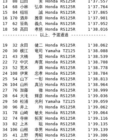
13  88 山田　　 実 Honda RS125R     1'37.557

14  68 小林　 弘幸 Honda RS125R     1'37.764

15  84 稲垣　　 誠 Honda RS125R     1'37.865

16 170 酒井　 雅章 Honda RS125R     1'37.901

17  62 笹島　 義久 Honda RS125R     1'37.952

18  58 高田　 孝慈 Honda RS125R     1'38.016

-------------- 以上、予選通過 --------------

19  32 永田　 健二 Honda RS125R     1'38.062

20  30 横江　 竜司 Yamaha TZ125     1'38.088

21  43 大橋　　 賢 Honda RS125R     1'38.539

22  72 中沢　 寿寛 Honda RS125R     1'38.708

23  52 荒木　　 満 Honda RS125R     1'38.778

24 108 伊東　 忠孝 Honda RS125R     1'38.784

25  54 山下　 一彰 Honda RS125R     1'38.813

26 104 山科　 真治 Honda RS125R     1'38.964

27  76 加藤　　 徹 Honda RS125R     1'38.999

28  64 大滝　 輝彦 Honda RS125R     1'39.036

29  50 松浦　 光利 Yamaha TZ125     1'39.059

30  96 井上　　 均 Honda RS125R     1'39.062

31  78 山崎　 敏夫 Honda RS125R     1'39.064

32  74 寺林　 拓実 Honda RS125R     1'39.116

33  82 上木　　 聡 Honda RS125R     1'39.135

34 106 山根　 幸男 Honda RS125R     1'39.139

35  41 上野　 秀昭 Honda RS125R     1'39.306
