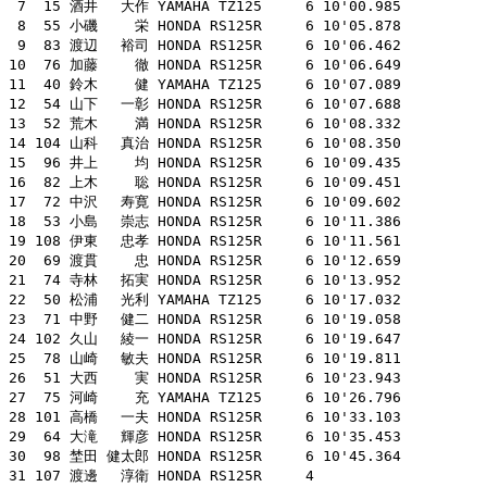
 7  15 酒井　 大作 YAMAHA TZ125     6 10'00.985

 8  55 小磯　　 栄 HONDA RS125R     6 10'05.878

 9  83 渡辺　 裕司 HONDA RS125R     6 10'06.462

10  76 加藤　　 徹 HONDA RS125R     6 10'06.649

11  40 鈴木　　 健 YAMAHA TZ125     6 10'07.089

12  54 山下　 一彰 HONDA RS125R     6 10'07.688

13  52 荒木　　 満 HONDA RS125R     6 10'08.332

14 104 山科　 真治 HONDA RS125R     6 10'08.350

15  96 井上　　 均 HONDA RS125R     6 10'09.435

16  82 上木　　 聡 HONDA RS125R     6 10'09.451

17  72 中沢　 寿寛 HONDA RS125R     6 10'09.602

18  53 小島　 崇志 HONDA RS125R     6 10'11.386

19 108 伊東　 忠孝 HONDA RS125R     6 10'11.561

20  69 渡貫　　 忠 HONDA RS125R     6 10'12.659

21  74 寺林　 拓実 HONDA RS125R     6 10'13.952

22  50 松浦　 光利 YAMAHA TZ125     6 10'17.032

23  71 中野　 健二 HONDA RS125R     6 10'19.058

24 102 久山　 綾一 HONDA RS125R     6 10'19.647

25  78 山崎　 敏夫 HONDA RS125R     6 10'19.811

26  51 大西　　 実 HONDA RS125R     6 10'23.943

27  75 河崎　　 充 YAMAHA TZ125     6 10'26.796

28 101 高橋　 一夫 HONDA RS125R     6 10'33.103

29  64 大滝　 輝彦 HONDA RS125R     6 10'35.453

30  98 埜田 健太郎 HONDA RS125R     6 10'45.364

31 107 渡邊　 淳衛 HONDA RS125R     4
