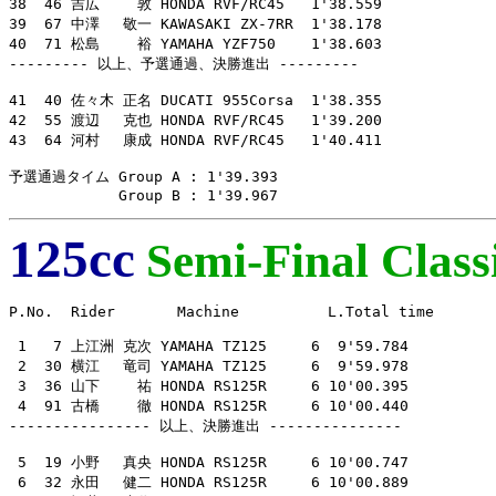
38  46 吉広　　 敦 HONDA RVF/RC45   1'38.559

39  67 中澤　 敬一 KAWASAKI ZX-7RR  1'38.178

40  71 松島　　 裕 YAMAHA YZF750    1'38.603

--------- 以上、予選通過、決勝進出 ---------

41  40 佐々木 正名 DUCATI 955Corsa  1'38.355

42  55 渡辺　 克也 HONDA RVF/RC45   1'39.200

43  64 河村　 康成 HONDA RVF/RC45   1'40.411

予選通過タイム Group A : 1'39.393

　　　　　　　 Group B : 1'39.967
125cc
Semi-Final Classi
P.No.  Rider       Machine          L.Total time

 1   7 上江洲 克次 YAMAHA TZ125     6  9'59.784

 2  30 横江　 竜司 YAMAHA TZ125     6  9'59.978

 3  36 山下　　 祐 HONDA RS125R     6 10'00.395

 4  91 古橋　　 徹 HONDA RS125R     6 10'00.440

---------------- 以上、決勝進出 ---------------

 5  19 小野　 真央 HONDA RS125R     6 10'00.747

 6  32 永田　 健二 HONDA RS125R     6 10'00.889
