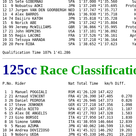
10 15 Sete GIBERNAU            SPA  1'37.000 *1'35.560       Su
11  9 Nobuatsu AOKI            JPN  1'37.249 *1'35.695    Proto
12 17 Jurgen VAN DEN GOORBERGH NED  1'37.747 *1'35.717        H
13  4 Alex BARROS              BRA  1'36.930 *1'35.718        H
14 74 Daijiro KATOH            JPN  1'35.818 *1'35.728        H
15  6 Norick ABE               JPN  1'37.242 *1'35.804       Ya
16 99 Jeremy McWILLIAMS        GBR  1'36.866 *1'35.995    Proto
17 21 John HOPKINS             USA  1'37.101 *1'36.092       Ya
18 55 Regis LACONI             FRA  1'37.526 *1'36.161      Apr
19 31 Tetsuya HARADA           JPN  1'37.218 *1'36.164        H
20 20 Pere RIBA                SPA  1'38.652 *1'37.623       Ya
125cc
Race Classificati
P.No. Rider                    Nat Total Time   km/h Diff.     
 1  1 Manuel POGGIALI          RSM 41'26.120 147.422           
 2 21 Arnaud VINCENT           FRA 41'26.390 147.405    0.270  
 3 26 Daniel PEDROSA           SPA 41'26.946 147.373    0.826  
 4 17 Steve JENKNER            GER 41'27.218 147.356    1.098  
 5 22 Pablo NIETO              SPA 41'27.307 147.351    1.187  
 6 15 Alex DE ANGELIS          RSM 41'27.703 147.328    1.583  
 7 23 Gino BORSOI              ITA 41'27.950 147.313    1.830  
 8 16 Simone SANNA             ITA 41'38.959 146.664   12.839  
 9  5 Masao AZUMA              JPN 41'40.062 146.599   13.942  
10 34 Andrea DOVIZIOSO         ITA 41'45.321 146.292   19.201  
11  9 Noboru UEDA              JPN 41'45.330 146.291   19.210  