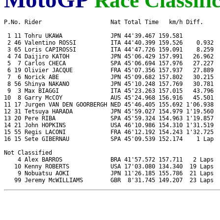
Race Classifi
P.No. Rider                    Nat Total Time   km/h Diff.     
 1 11 Tohru UKAWA              JPN 44'39.467 159.581           
 2 46 Valentino ROSSI          ITA 44'40.399 159.526    0.932  
 3 65 Loris CAPIROSSI          ITA 44'47.726 159.091    8.259  
 4 74 Daijiro KATOH            JPN 45'06.429 157.991   26.962  
 5  7 Carlos CHECA             SPA 45'06.694 157.976   27.227  
 6 19 Olivier JACQUE           FRA 45'07.356 157.937   27.889  
 7  6 Norick ABE               JPN 45'09.682 157.802   30.215  
 8 56 Shinya NAKANO            JPN 45'10.248 157.769   30.781  
 9  3 Max BIAGGI               ITA 45'23.263 157.015   43.796  
10  8 Garry McCOY              AUS 45'24.968 156.916   45.501  
11 17 Jurgen VAN DEN GOORBERGH NED 45'46.405 155.692 1'06.938  
12 31 Tetsuya HARADA           JPN 45'59.027 154.979 1'19.560  
13 20 Pere RIBA                SPA 45'59.324 154.963 1'19.857  
14 21 John HOPKINS             USA 46'10.986 154.310 1'31.519  
15 55 Regis LACONI             FRA 46'12.192 154.243 1'32.725  
16 15 Sete GIBERNAU            SPA 45'09.539 152.174    1 Lap  
Not Classified

    4 Alex BARROS              BRA 41'57.572 157.711   2 Laps  
   10 Kenny ROBERTS            USA 17'03.080 134.340  19 Laps  
    9 Nobuatsu AOKI            JPN 11'26.185 155.786  21 Laps  