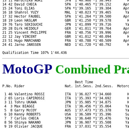
13 11 Haruchika AOKI           JPN  1'40.966 *1'38.943        H
14 42 David CHECA              SPA  1'40.465 *1'39.152      Apr
15 24 Toni ELIAS               SPA *1'39.165  1'39.304      Apr
16 18 Shahrol YUZY             MAL  1'40.023 *1'39.465       Ya
17 32 Hector FAUBEL            SPA  1'41.264 *1'39.500      Apr
18 19 Leon HASLAM              GBR  1'41.250 *1'39.578        H
19 76 Taro SEKIGUCHI           JPN  1'41.099 *1'39.716       Ya
20 28 Dirk HEIDOLF             GER  1'41.011 *1'39.764      Apr
21 25 Vincent PHILIPPE         FRA  1'40.756 *1'39.996      Apr
22 12 Jay VINCENT              GBR  1'41.012 *1'40.094        H
23 51 Hugo MARCHAND            FRA  1'40.788 *1'40.509      Apr
24 41 Jarno JANSSEN            NED  1'41.720 *1'40.792        H
MotoGP
Combined Pra
                                    Best Time 

P.No. Rider                    Nat. 1st.Sess. 2nd.Sess.  Motorc
 1 46 Valentino ROSSI          ITA  1'36.027 *1'34.660        H
 2 65 Loris CAPIROSSI          ITA  1'35.393 *1'34.692        H
 3 11 Tohru UKAWA              JPN  1'35.985 *1'34.875        H
 4  3 Max BIAGGI               ITA  1'36.456 *1'35.064       Ya
 5  8 Garry McCOY              AUS  1'37.473 *1'35.378       Ya
 6 10 Kenny ROBERTS            USA  1'36.589 *1'35.396       Su
 7  7 Carlos CHECA             SPA  1'36.640 *1'35.476       Ya
 8 56 Shinya NAKANO            JPN  1'36.907 *1'35.508       Ya
 9 19 Olivier JACQUE           FRA  1'37.031 *1'35.554       Ya