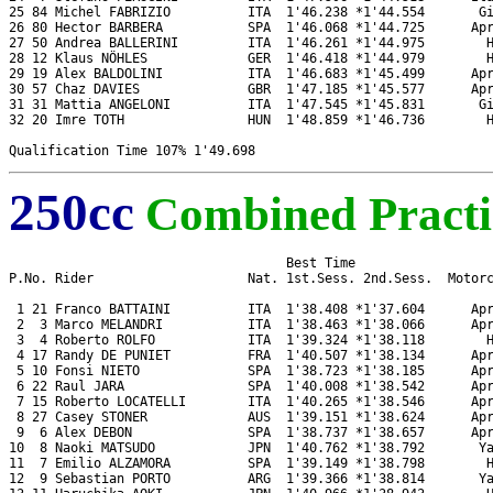
25 84 Michel FABRIZIO          ITA  1'46.238 *1'44.554       Gi
26 80 Hector BARBERA           SPA  1'46.068 *1'44.725      Apr
27 50 Andrea BALLERINI         ITA  1'46.261 *1'44.975        H
28 12 Klaus NÖHLES             GER  1'46.418 *1'44.979        H
29 19 Alex BALDOLINI           ITA  1'46.683 *1'45.499      Apr
30 57 Chaz DAVIES              GBR  1'47.185 *1'45.577      Apr
31 31 Mattia ANGELONI          ITA  1'47.545 *1'45.831       Gi
32 20 Imre TOTH                HUN  1'48.859 *1'46.736        H
250cc
Combined Practi
                                    Best Time

P.No. Rider                    Nat. 1st.Sess. 2nd.Sess.  Motorc
 1 21 Franco BATTAINI          ITA  1'38.408 *1'37.604      Apr
 2  3 Marco MELANDRI           ITA  1'38.463 *1'38.066      Apr
 3  4 Roberto ROLFO            ITA  1'39.324 *1'38.118        H
 4 17 Randy DE PUNIET          FRA  1'40.507 *1'38.134      Apr
 5 10 Fonsi NIETO              SPA  1'38.723 *1'38.185      Apr
 6 22 Raul JARA                SPA  1'40.008 *1'38.542      Apr
 7 15 Roberto LOCATELLI        ITA  1'40.265 *1'38.546      Apr
 8 27 Casey STONER             AUS  1'39.151 *1'38.624      Apr
 9  6 Alex DEBON               SPA  1'38.737 *1'38.657      Apr
10  8 Naoki MATSUDO            JPN  1'40.762 *1'38.792       Ya
11  7 Emilio ALZAMORA          SPA  1'39.149 *1'38.798        H
12  9 Sebastian PORTO          ARG  1'39.366 *1'38.814       Ya