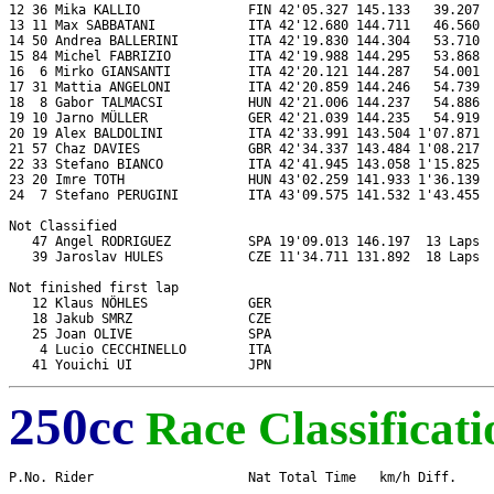
12 36 Mika KALLIO              FIN 42'05.327 145.133   39.207  
13 11 Max SABBATANI            ITA 42'12.680 144.711   46.560  
14 50 Andrea BALLERINI         ITA 42'19.830 144.304   53.710  
15 84 Michel FABRIZIO          ITA 42'19.988 144.295   53.868  
16  6 Mirko GIANSANTI          ITA 42'20.121 144.287   54.001  
17 31 Mattia ANGELONI          ITA 42'20.859 144.246   54.739  
18  8 Gabor TALMACSI           HUN 42'21.006 144.237   54.886  
19 10 Jarno MÜLLER             GER 42'21.039 144.235   54.919  
20 19 Alex BALDOLINI           ITA 42'33.991 143.504 1'07.871  
21 57 Chaz DAVIES              GBR 42'34.337 143.484 1'08.217  
22 33 Stefano BIANCO           ITA 42'41.945 143.058 1'15.825  
23 20 Imre TOTH                HUN 43'02.259 141.933 1'36.139  
24  7 Stefano PERUGINI         ITA 43'09.575 141.532 1'43.455  
Not Classified

   47 Angel RODRIGUEZ          SPA 19'09.013 146.197  13 Laps  
   39 Jaroslav HULES           CZE 11'34.711 131.892  18 Laps  
Not finished first lap

   12 Klaus NÖHLES             GER                             
   18 Jakub SMRZ               CZE                             
   25 Joan OLIVE               SPA                             
    4 Lucio CECCHINELLO        ITA                             
250cc
Race Classificati
P.No. Rider                    Nat Total Time   km/h Diff.     