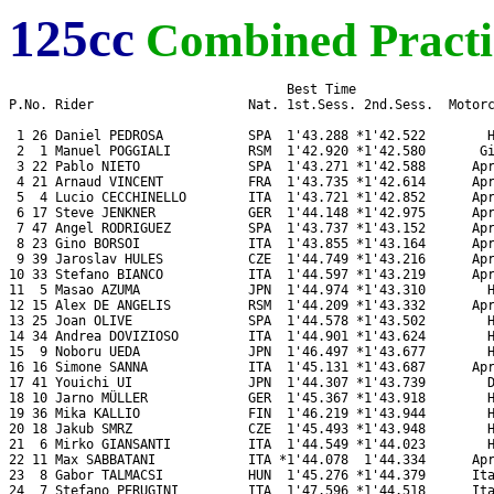
125cc
Combined Practi
                                    Best Time

P.No. Rider                    Nat. 1st.Sess. 2nd.Sess.  Motorc
 1 26 Daniel PEDROSA           SPA  1'43.288 *1'42.522        H
 2  1 Manuel POGGIALI          RSM  1'42.920 *1'42.580       Gi
 3 22 Pablo NIETO              SPA  1'43.271 *1'42.588      Apr
 4 21 Arnaud VINCENT           FRA  1'43.735 *1'42.614      Apr
 5  4 Lucio CECCHINELLO        ITA  1'43.721 *1'42.852      Apr
 6 17 Steve JENKNER            GER  1'44.148 *1'42.975      Apr
 7 47 Angel RODRIGUEZ          SPA  1'43.737 *1'43.152      Apr
 8 23 Gino BORSOI              ITA  1'43.855 *1'43.164      Apr
 9 39 Jaroslav HULES           CZE  1'44.749 *1'43.216      Apr
10 33 Stefano BIANCO           ITA  1'44.597 *1'43.219      Apr
11  5 Masao AZUMA              JPN  1'44.974 *1'43.310        H
12 15 Alex DE ANGELIS          RSM  1'44.209 *1'43.332      Apr
13 25 Joan OLIVE               SPA  1'44.578 *1'43.502        H
14 34 Andrea DOVIZIOSO         ITA  1'44.901 *1'43.624        H
15  9 Noboru UEDA              JPN  1'46.497 *1'43.677        H
16 16 Simone SANNA             ITA  1'45.131 *1'43.687      Apr
17 41 Youichi UI               JPN  1'44.307 *1'43.739        D
18 10 Jarno MÜLLER             GER  1'45.367 *1'43.918        H
19 36 Mika KALLIO              FIN  1'46.219 *1'43.944        H
20 18 Jakub SMRZ               CZE  1'45.493 *1'43.948        H
21  6 Mirko GIANSANTI          ITA  1'44.549 *1'44.023        H
22 11 Max SABBATANI            ITA *1'44.078  1'44.334      Apr
23  8 Gabor TALMACSI           HUN  1'45.276 *1'44.379      Ita
24  7 Stefano PERUGINI         ITA  1'47.596 *1'44.518      Ita