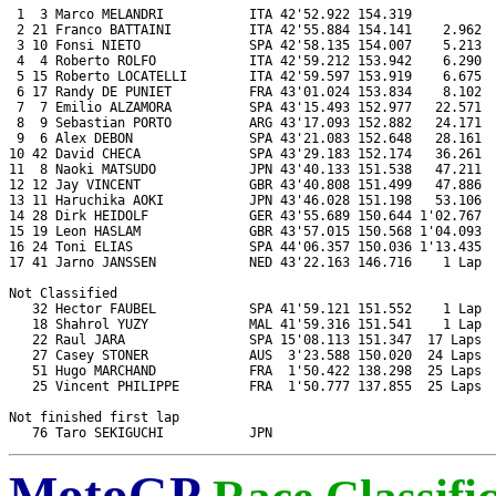
 1  3 Marco MELANDRI           ITA 42'52.922 154.319           
 2 21 Franco BATTAINI          ITA 42'55.884 154.141    2.962  
 3 10 Fonsi NIETO              SPA 42'58.135 154.007    5.213  
 4  4 Roberto ROLFO            ITA 42'59.212 153.942    6.290  
 5 15 Roberto LOCATELLI        ITA 42'59.597 153.919    6.675  
 6 17 Randy DE PUNIET          FRA 43'01.024 153.834    8.102  
 7  7 Emilio ALZAMORA          SPA 43'15.493 152.977   22.571  
 8  9 Sebastian PORTO          ARG 43'17.093 152.882   24.171  
 9  6 Alex DEBON               SPA 43'21.083 152.648   28.161  
10 42 David CHECA              SPA 43'29.183 152.174   36.261  
11  8 Naoki MATSUDO            JPN 43'40.133 151.538   47.211  
12 12 Jay VINCENT              GBR 43'40.808 151.499   47.886  
13 11 Haruchika AOKI           JPN 43'46.028 151.198   53.106  
14 28 Dirk HEIDOLF             GER 43'55.689 150.644 1'02.767  
15 19 Leon HASLAM              GBR 43'57.015 150.568 1'04.093  
16 24 Toni ELIAS               SPA 44'06.357 150.036 1'13.435  
17 41 Jarno JANSSEN            NED 43'22.163 146.716    1 Lap  
Not Classified

   32 Hector FAUBEL            SPA 41'59.121 151.552    1 Lap  
   18 Shahrol YUZY             MAL 41'59.316 151.541    1 Lap  
   22 Raul JARA                SPA 15'08.113 151.347  17 Laps  
   27 Casey STONER             AUS  3'23.588 150.020  24 Laps  
   51 Hugo MARCHAND            FRA  1'50.422 138.298  25 Laps  
   25 Vincent PHILIPPE         FRA  1'50.777 137.855  25 Laps  
Not finished first lap

MotoGP