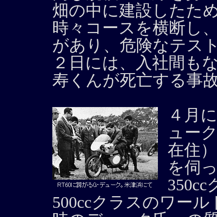
畑の中に建設したた
時々コースを横断し
があり、危険なテスト
２日には、入社間も
寿くんが死亡する事
４月
ューク
在住
を伺っ
350c
500ccクラスのワ