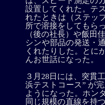
は、スピード測定の
設置してくれた。テ
れたときは（ステッ
所で溶接をしてもら
（後の社長）や飯田
シンや部品の発送・
くれたりした。とに
んお世話になった。
３月28日には、突貫
浜テストコース” が
ようになった。ホン
同じ規模の直線を持