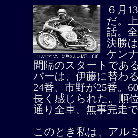
６月1
だ。
話。
決勝は
ケンナ
間隔のスタートであ
バーは、伊藤に替わる
24番、市野が25番。
長く感じられた。順
通り全車、無事完走
このとき私は、アル