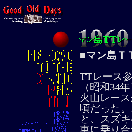
■マン島Ｔ
TTレース参
（昭和34
火山レース
頃だった。
と、スズキ
車に乗り合