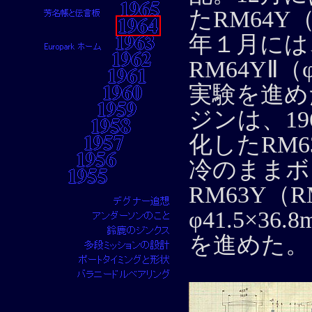
たRM64Y（
年１月には
RM64YⅡ（
実験を進め
ジンは、19
化したRM
冷のままボ
RM63Y（R
φ41.5×
を進めた。