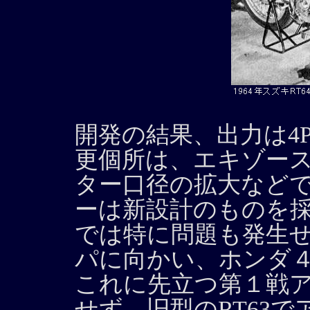
開発の結果、出力は4
更個所は、エキゾー
ター口径の拡大など
ーは新設計のものを
では特に問題も発生
パに向かい、ホンダ
これに先立つ第１戦ア
せず、旧型のRT63