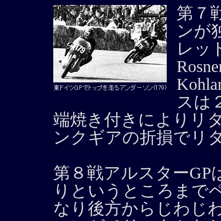
第７
ンが
レッド
Ros
Koh
スは
端焼き付きによりリ
ンクギアの折損でリ
第８戦アルスターGP
りというところまで
なり後方からじわじ