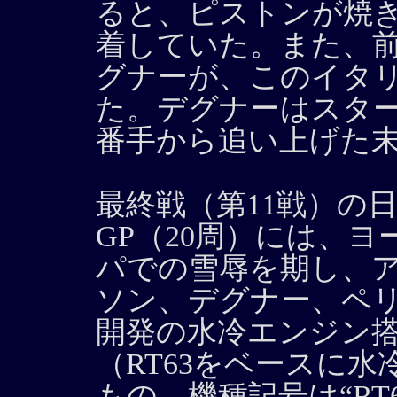
ると、ピストンが焼
着していた。また、前
グナーが、このイタリ
た。デグナーはスタ
番手から追い上げた
最終戦（第11戦）の
GP（20周）には、ヨ
パでの雪辱を期し、
ソン、デグナー、ペ
開発の水冷エンジン
（RT63をベースに水
もの。機種記号は“RT