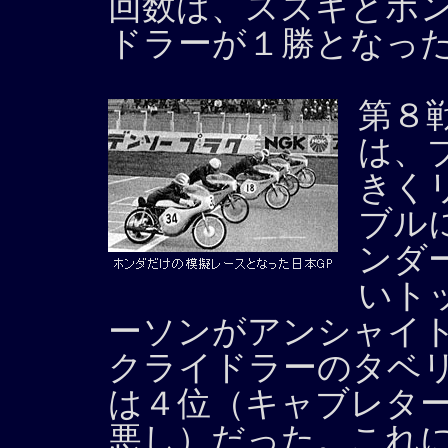
回数は、スズキとホ
ドラーが１勝となっ
第８
は、
きく
ブル
ンダ
いト
ーソンがアンシャイト
クライドラーのタベ
は４位（キャブレタ
悪し）だった。これ