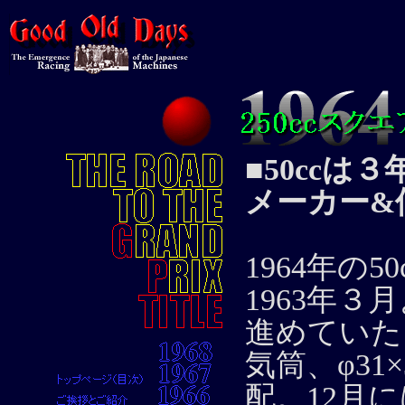
■50ccは
メーカー&
1964年の
1963年
進めていた。
気筒、φ31
配。12月