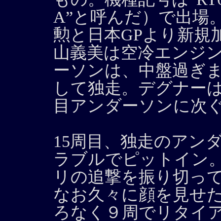
A”と呼んだ）で出場
勲と日本GPより新規
山義美は空冷エンジ
ーソンは、中盤過ぎま
して独走。デグナーは
目アンダーソンに次
15周目、独走のアン
ラブルでピットイン
リの追撃を振り切っ
なお久々に顔を見せ
ろなく９周でリタイ