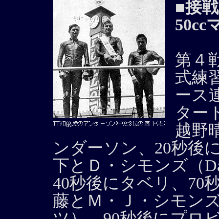
■接
50c
第４
式練
ース
ター
越野
ンダーソン、20秒後
下とＤ・シモンズ（Dav
40秒後にタベリ、70
藤とＭ・Ｊ・シモンズ（Mi
ツ）、90秒後にプロ