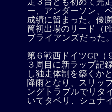
走３台とも初めて完
ー、アンダーソン、
成績に留まった。優
筒初出場のリード（Phi
ブライアンズだった
第６戦西ドイツGP（
３周目に新ラップ記
し独走体制を築くか
降雨となり、スリッ
ングトラブルでリタ
いてタベリ、シュナ