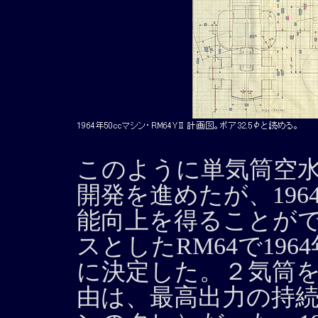
このように単気筒空
開発を進めたが、196
能向上を得ることがで
スとしたRM64で19
に決定した。２気筒
由は、最高出力の持