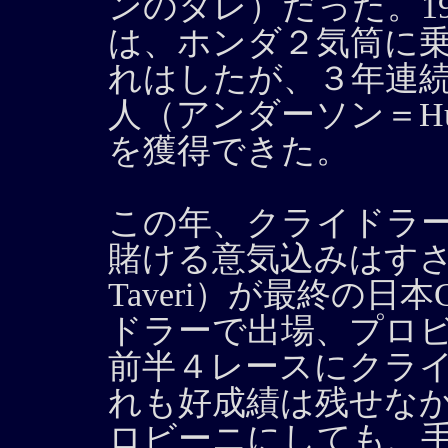
ンのタレ）だった。1
は、ホンダ２気筒に乗る
れはしたが、３年連
人（アンダーソン＝Hug
を獲得できた。
この年、クライドラー（
賭ける意気込みはすさま
Taveri）が最終の
ドラーで出場、プロビーニ（T
前半４レースにクラ
れも好成績は残せな
ロビーニにしても、手