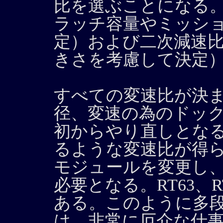
比を選ぶことになる
ラッチ容量やミッシ
定）および二次減速
きさを考慮して決定
すべての変速比が決
径、変速の為のドッ
初からやり直しとな
るような変速比が得
モジュールを変更し
必要となる。RT63、
ある。このように多
は、非常に厄介な仕