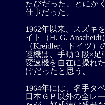
たびだった。とにか
仕事だった。
1962年以来、スズ
イト（H. G. Ansch
（Kreidler、ドイ
速機は、手動３段×足
変速機を自在に操れ
けだったと思う。
1964年には、名手タベリ（
日本ＧＰ以外の全レ
たが、好成績は残せ