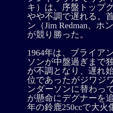
キ）は、序盤トップ
やや不調で遅れる。
ン（Jim Redman
が競り勝った。
1964年は、ブライ
ソンが中盤過ぎまで
が不調となり、遅れ始
位であったがジワジ
ンダーソンに替わっ
が懸命にデグナーを
年の鈴鹿250ccで大