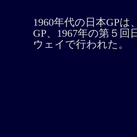
1960年代の日本GPは
GP、1967年の第５
ウェイで行われた。