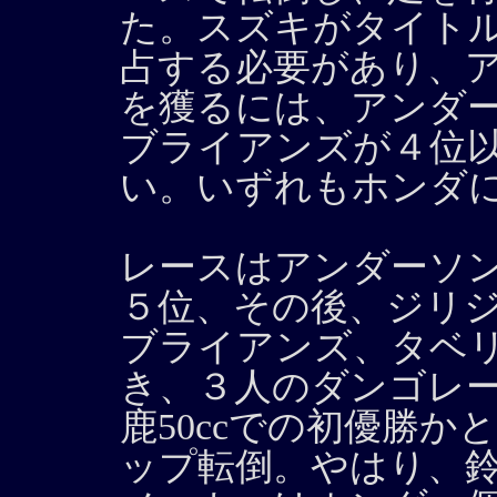
た。スズキがタイト
占する必要があり、
を獲るには、アンダ
ブライアンズが４位
い。いずれもホンダ
レースはアンダーソ
５位、その後、ジリジ
ブライアンズ、タベ
き、３人のダンゴレ
鹿50ccでの初優勝
ップ転倒。やはり、