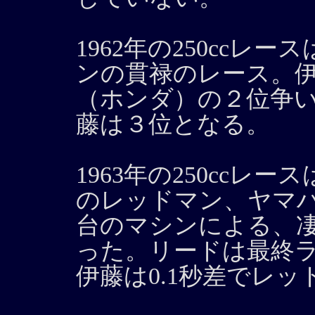
1962年の250cc
ンの貫禄のレース。
（ホンダ）の２位争
藤は３位となる。
1963年の250cc
のレッドマン、ヤマ
台のマシンによる、
った。リードは最終
伊藤は0.1秒差でレ