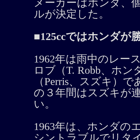
メーカーはホンダ、
ルが決定した。
■125ccではホンダが
1962年は雨中のレ
ロブ（T. Robb、
（Perris、スズキ）であ
の３年間はスズキが
い。
1963年は、ホンダ
シントラブルでリタ