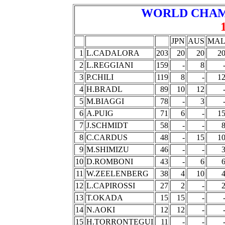
WORLD CHAM
JPN
AUS
MA
1
L.CADALORA
203
20
20
2
2
L.REGGIANI
159
-
8
3
P.CHILI
119
8
-
1
4
H.BRADL
89
10
12
5
M.BIAGGI
78
-
3
6
A.PUIG
71
6
-
1
7
J.SCHMIDT
58
-
-
8
C.CARDUS
48
-
15
1
9
M.SHIMIZU
46
-
-
10
D.ROMBONI
43
-
6
11
W.ZEELENBERG
38
4
10
12
L.CAPIROSSI
27
2
-
13
T.OKADA
15
15
-
14
N.AOKI
12
12
-
15
H.TORRONTEGUI
11
-
-