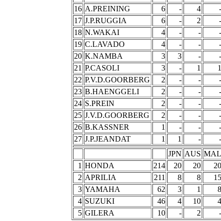
16
A.PREINING
6
-
4
17
J.P.RUGGIA
6
-
2
18
N.WAKAI
4
-
-
19
C.LAVADO
4
-
-
20
K.NAMBA
3
3
-
21
P.CASOLI
3
-
1
22
P.V.D.GOORBERG
2
-
-
23
B.HAENGGELI
2
-
-
24
S.PREIN
2
-
-
25
J.V.D.GOORBERG
2
-
-
26
B.KASSNER
1
-
-
27
J.P.JEANDAT
1
1
-
JPN
AUS
MA
1
HONDA
214
20
20
2
2
APRILIA
211
8
8
1
3
YAMAHA
62
3
1
4
SUZUKI
46
4
10
5
GILERA
10
-
2