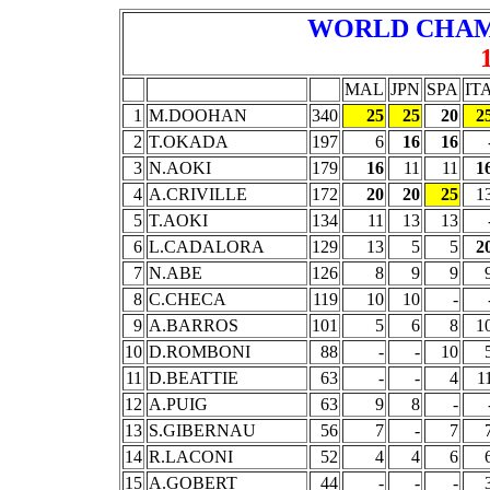
WORLD CHAM
MAL
JPN
SPA
IT
1
M.DOOHAN
340
25
25
20
2
2
T.OKADA
197
6
16
16
3
N.AOKI
179
16
11
11
1
4
A.CRIVILLE
172
20
20
25
1
5
T.AOKI
134
11
13
13
6
L.CADALORA
129
13
5
5
2
7
N.ABE
126
8
9
9
8
C.CHECA
119
10
10
-
9
A.BARROS
101
5
6
8
1
10
D.ROMBONI
88
-
-
10
11
D.BEATTIE
63
-
-
4
1
12
A.PUIG
63
9
8
-
13
S.GIBERNAU
56
7
-
7
14
R.LACONI
52
4
4
6
15
A.GOBERT
44
-
-
-