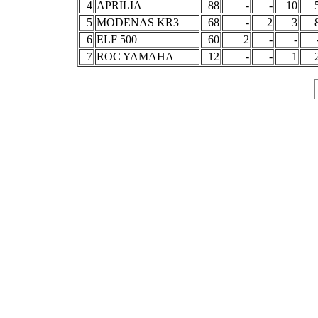
4
APRILIA
88
-
-
10
5
MODENAS KR3
68
-
2
3
6
ELF 500
60
2
-
-
7
ROC YAMAHA
12
-
-
1