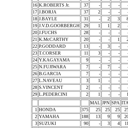
16
K.ROBERTS Jr.
37
-
-
-
17
J.BORJA
37
2
-
-
18
J.BAYLE
31
-
2
3
19
J.V.D.GOORBERGH
29
1
1
2
20
J.FUCHS
28
-
-
-
21
K.McCARTHY
20
-
-
1
22
P.GODDARD
13
-
3
-
23
T.CORSER
11
3
-
-
24
Y.KAGAYAMA
9
-
-
-
25
N.FUJIWARA
7
-
7
-
26
B.GARCIA
7
-
-
-
27
L.NAVEAU
3
1
-
-
28
S.VINCENT
2
-
-
-
29
L.PEDERCINI
2
1
-
-
MAL
JPN
SPA
IT
1
HONDA
375
25
25
25
2
2
YAMAHA
188
13
9
9
2
3
SUZUKI
90
-
3
4
1