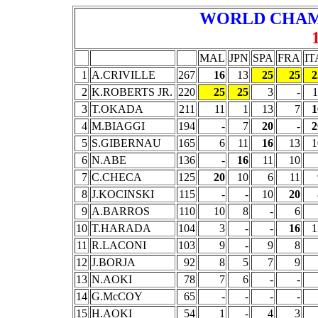
WORLD CHAM
MAL
JPN
SPA
FRA
IT
1
A.CRIVILLE
267
16
13
25
25
2
2
K.ROBERTS JR.
220
25
25
3
-
1
3
T.OKADA
211
11
1
13
7
1
4
M.BIAGGI
194
-
7
20
-
2
5
S.GIBERNAU
165
6
11
16
13
1
6
N.ABE
136
-
16
11
10
7
C.CHECA
125
20
10
6
11
8
J.KOCINSKI
115
-
-
10
20
9
A.BARROS
110
10
8
-
6
10
T.HARADA
104
3
-
-
16
1
11
R.LACONI
103
9
-
9
8
12
J.BORJA
92
8
5
7
9
13
N.AOKI
78
7
6
-
-
14
G.McCOY
65
-
-
-
-
15
H.AOKI
54
1
-
4
3