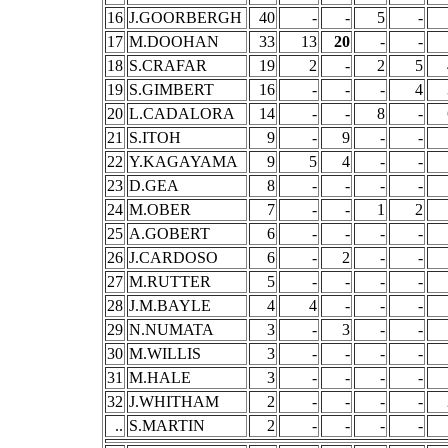
16
J.GOORBERGH
40
-
-
5
-
17
M.DOOHAN
33
13
20
-
-
18
S.CRAFAR
19
2
-
2
5
19
S.GIMBERT
16
-
-
-
4
20
L.CADALORA
14
-
-
8
-
21
S.ITOH
9
-
9
-
-
22
Y.KAGAYAMA
9
5
4
-
-
23
D.GEA
8
-
-
-
-
24
M.OBER
7
-
-
1
2
25
A.GOBERT
6
-
-
-
-
26
J.CARDOSO
6
-
2
-
-
27
M.RUTTER
5
-
-
-
-
28
J.M.BAYLE
4
4
-
-
-
29
N.NUMATA
3
-
3
-
-
30
M.WILLIS
3
-
-
-
-
31
M.HALE
3
-
-
-
-
32
J.WHITHAM
2
-
-
-
-
..
S.MARTIN
2
-
-
-
-