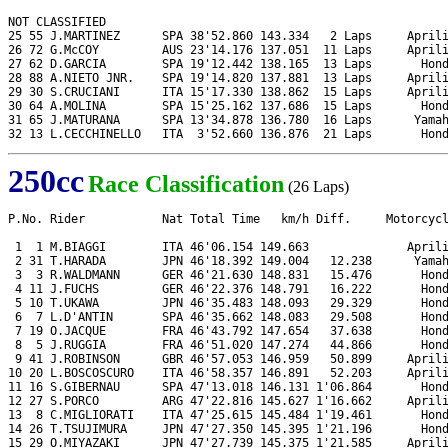
NOT CLASSIFIED

25 55 J.MARTINEZ      SPA 38'52.860 143.334   2 Laps     Aprili
26 72 G.McCOY         AUS 23'14.176 137.051  11 Laps     Aprili
27 62 D.GARCIA        SPA 19'12.442 138.165  13 Laps       Hond
28 88 A.NIETO JNR.    SPA 19'14.820 137.881  13 Laps     Aprili
29 30 S.CRUCIANI      ITA 15'17.330 138.862  15 Laps     Aprili
30 64 A.MOLINA        SPA 15'25.162 137.686  15 Laps       Hond
31 65 J.MATURANA      SPA 13'34.878 136.780  16 Laps      Yamah
32 13 L.CECCHINELLO   ITA  3'52.660 136.876  21 Laps       Hon
250cc
Race Classification
(26 Laps)
P.No. Rider           Nat Total Time   km/h Diff.     Motorcycl
 1  1 M.BIAGGI        ITA 46'06.154 149.663              Aprili
 2 31 T.HARADA        JPN 46'18.392 149.004   12.238      Yamah
 3  3 R.WALDMANN      GER 46'21.630 148.831   15.476       Hond
 4 11 J.FUCHS         GER 46'22.376 148.791   16.222       Hond
 5 10 T.UKAWA         JPN 46'35.483 148.093   29.329       Hond
 6  7 L.D'ANTIN       SPA 46'35.662 148.083   29.508       Hond
 7 19 O.JACQUE        FRA 46'43.792 147.654   37.638       Hond
 8  5 J.RUGGIA        FRA 46'51.020 147.274   44.866       Hond
 9 41 J.ROBINSON      GBR 46'57.053 146.959   50.899     Aprili
10 20 L.BOSCOSCURO    ITA 46'58.357 146.891   52.203     Aprili
11 16 S.GIBERNAU      SPA 47'13.018 146.131 1'06.864       Hond
12 27 S.PORCO         ARG 47'22.816 145.627 1'16.662     Aprili
13  8 C.MIGLIORATI    ITA 47'25.615 145.484 1'19.461       Hond
14 26 T.TSUJIMURA     JPN 47'27.350 145.395 1'21.196       Hond
15 29 O.MIYAZAKI      JPN 47'27.739 145.375 1'21.585     Aprili