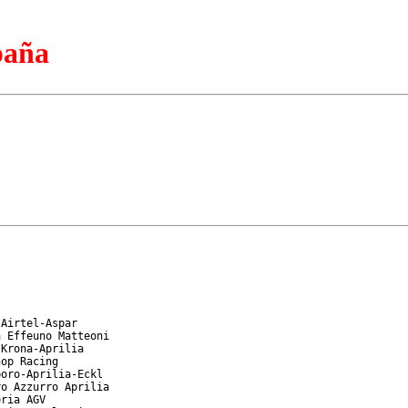
paña
Airtel-Aspar

 Effeuno Matteoni

Krona-Aprilia

op Racing

oro-Aprilia-Eckl

o Azzurro Aprilia

ria AGV
