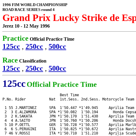
1996 FIM WORLD CHAMPIONSHIP
ROAD RACE SERIES round 4
Grand Prix Lucky Strike de Es
Jerez 10 - 12 May 1996
Practice
Official Practice Time
125cc
,
250cc
,
500cc
Race
Classification
125cc
,
250cc
,
500cc
125cc
Official Practice Time
                           Best Time

P.No. Rider           Nat  1st.Sess. 2nd.Sess. Motorcycle Team

 1 55 J.MARTINEZ      SPA  1'50.447 *1'49.945     Aprilia Team 
 2  3 E.ALZAMORA      SPA *1'50.082  1'50.194       Honda Cepsa
 3  2 K.SAKATA        JPN *1'50.170  1'51.430     Aprilia Team 
 4  4 A.SAITO         JPN  1'50.760 *1'50.206       Honda Docsh
 5 10 P.OETTL         GER  1'50.728 *1'50.577     Aprilia Marlb
 6  6 S.PERUGINI      ITA  1'50.825 *1'50.672     Aprilia Nastr
 7 46 V.ROSSI         ITA *1'50.710  1'51.210     Aprilia Scude