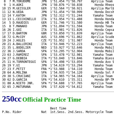
 8  7 M.TOKUDOME      JPN  1'51.454 *1'50.797     Aprilia Team 
 9  1 H.AOKI          JPN  1'50.876 *1'50.838       Honda Rheos
10 15 M.GEISSLER      GER  1'52.564 *1'50.921     Aprilia Marlb
11 12 N.UEDA          JPN  1'51.454 *1'50.999       Honda Docsh
12 14 Y.KATOH         JPN  1'52.312 *1'51.244      Yamaha Team 
13 13 L.CECCHINELLO   ITA  1'51.954 *1'51.488       Honda Honda
14  5 D.RAUDIES       GER  1'51.746 *1'51.580       Honda HB Te
15  8 T.MANAKO        JPN  1'51.894 *1'51.594       Honda Team 
16 26 I.GOI           ITA  1'51.981 *1'51.826       Honda Cepsa
17 17 D.BARTON        GBR  1'53.850 *1'51.839     Aprilia Team 
18 72 G.McCOY         AUS  1'53.696 *1'51.862     Aprilia Scude
19 24 J.HULES         CZE *1'51.952  1'51.987       Honda Team 
20 21 A.BALLERINI     ITA  1'53.946 *1'52.223     Aprilia Team 
21 35 L.BODELIER      NED  1'53.927 *1'52.646       Honda Mobil
22 36 J.SARDA         SPA  1'53.295 *1'52.904       Honda Mobil
23 63 J.RAMIREZ       SPA  1'53.478 *1'52.981      Yamaha Team 
24 27 G.DEBBIA        ITA *1'53.040  1'53.846      Yamaha Biess
25 11 H.TORRONTEGUI   SPA  1'54.498 *1'53.059       Honda Axo S
26 19 Y.UI            JPN  1'54.619 *1'53.294      Yamaha Team 
27 23 F.PETIT         FRA *1'53.988  1'54.110       Honda Team 
28 64 A.MOLINA        SPA  1'54.935 *1'54.120       Honda Sol F
29 30 S.CRUCIANI      ITA  1'54.965 *1'54.164     Aprilia Team 
30 62 D.GARCIA        SPA *1'54.610  1'55.311       Honda BP-TM
31 88 A.NIETO JNR.    SPA *1'54.688  1'57.765     Aprilia Team 
32 65 J.MATURANA      SPA  1'57.620 *1'54.812      Yamaha Team
250cc
Official Practice Time
                           Best Time

P.No. Rider           Nat  1st.Sess. 2nd.Sess. Motorcycle Team
