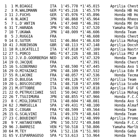
 1  1 M.BIAGGI        ITA  1'45.778 *1'45.015     Aprilia Chest
 2  3 R.WALDMANN      GER *1'45.216  1'45.579       Honda HB Ho
 3 11 J.FUCHS         GER  1'45.976 *1'45.896       Honda HB Ho
 4  6 N.AOKI          JPN  1'46.868 *1'45.964       Honda Rheos
 5  7 L.D'ANTIN       SPA  1'47.048 *1'46.392       Honda MX On
 6 31 T.HARADA        JPN *1'46.552  1'47.520      Yamaha Marlb
 7 10 T.UKAWA         JPN  1'48.009 *1'46.606       Honda Team 
 8  5 J.RUGGIA        FRA           *1'46.608       Honda Chest
 9 14 E.SUTER         SUI  1'46.864 *1'46.630     Aprilia Mohag
10 41 J.ROBINSON      GBR  1'48.113 *1'47.148     Aprilia Docsh
11 18 R.LOCATELLI     ITA  1'47.818 *1'47.169     Aprilia Nastr
12 27 S.PORCO         ARG *1'47.226  1'48.381     Aprilia PR2 A
13 12 J.V.D.GOORBERGH NED  1'49.245 *1'47.329       Honda Team 
14 19 O.JACQUE        FRA           *1'47.391       Honda Chest
15 16 S.GIBERNAU      SPA  1'48.590 *1'47.445       Honda Axo S
16 29 O.MIYAZAKI      JPN  1'48.109 *1'47.532     Aprilia Edo R
17 55 R.LACONI        FRA  1'48.057 *1'47.536       Honda Tecma
18 25 D.BULEGA        ITA  1'49.126 *1'47.557     Aprilia Team 
19 20 L.BOSCOSCURO    ITA  1'48.718 *1'47.696     Aprilia Scude
20 21 M.OTTOBRE       ITA  1'48.339 *1'47.818     Aprilia FGF G
21 22 O.PETRUCCIANI   SUI  1'50.042 *1'47.880     Aprilia Mohag
22 26 T.TSUJIMURA     JPN  1'48.855 *1'47.966       Honda F.C.C
23  8 C.MIGLIORATI    ITA  1'48.604 *1'48.081       Honda Axo S
24 62 J.MARSELLA      SPA  1'49.431 *1'48.100       Honda Almaf
25 28 C.COGAN         FRA *1'48.599  1'49.564       Honda Team 
26 15 G.SCALVINI      ITA  1'49.379 *1'48.643       Honda Team 
27 23 C.BOUDINOT      FRA  1'49.112 *1'48.999     Aprilia Promo
28  9 Y.HATAKEYAMA    JPN  1'50.572 *1'49.848       Honda F.C.C
29 96 J.BARRESI       VEN *1'50.518  1'50.806      Yamaha Marlb
30 64 M.TEY           SPA  1'52.116 *1'51.903       Honda Gaby 
31 65 V.ESPARRAGOSO   SPA *1'53.613  1'53.964       Honda Team