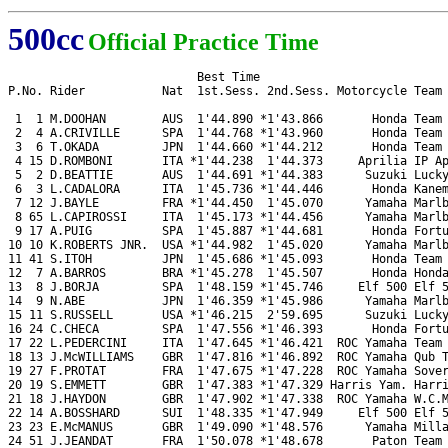
500cc
Official Practice Time
                           Best Time

P.No. Rider           Nat  1st.Sess. 2nd.Sess. Motorcycle Team

 1  1 M.DOOHAN        AUS  1'44.890 *1'43.866       Honda Team 
 2  4 A.CRIVILLE      SPA  1'44.768 *1'43.960       Honda Team 
 3  6 T.OKADA         JPN  1'44.660 *1'44.212       Honda Team 
 4 15 D.ROMBONI       ITA *1'44.238  1'44.373     Aprilia IP Ap
 5  2 D.BEATTIE       AUS  1'44.691 *1'44.383      Suzuki Lucky
 6  3 L.CADALORA      ITA  1'45.736 *1'44.446       Honda Kanem
 7 12 J.BAYLE         FRA *1'44.450  1'45.070      Yamaha Marlb
 8 65 L.CAPIROSSI     ITA  1'45.173 *1'44.456      Yamaha Marlb
 9 17 A.PUIG          SPA  1'45.887 *1'44.681       Honda Fortu
10 10 K.ROBERTS JNR.  USA *1'44.982  1'45.020      Yamaha Marlb
11 41 S.ITOH          JPN  1'45.686 *1'45.093       Honda Team 
12  7 A.BARROS        BRA *1'45.278  1'45.507       Honda Honda
13  8 J.BORJA         SPA  1'48.159 *1'45.746     Elf 500 Elf 5
14  9 N.ABE           JPN  1'46.359 *1'45.986      Yamaha Marlb
15 11 S.RUSSELL       USA *1'46.215  2'59.695      Suzuki Lucky
16 24 C.CHECA         SPA  1'47.556 *1'46.393       Honda Fortu
17 22 L.PEDERCINI     ITA  1'47.645 *1'46.421  ROC Yamaha Team 
18 13 J.McWILLIAMS    GBR  1'47.816 *1'46.892  ROC Yamaha Qub T
19 27 F.PROTAT        FRA  1'47.675 *1'47.228  ROC Yamaha Sover
20 19 S.EMMETT        GBR  1'47.383 *1'47.329 Harris Yam. Harri
21 18 J.HAYDON        GBR  1'47.902 *1'47.338  ROC Yamaha W.C.M
22 14 A.BOSSHARD      SUI  1'48.335 *1'47.949     Elf 500 Elf 5
23 23 E.McMANUS       GBR  1'49.090 *1'48.576      Yamaha Milla
24 51 J.JEANDAT       FRA  1'50.078 *1'48.678       Paton Team 