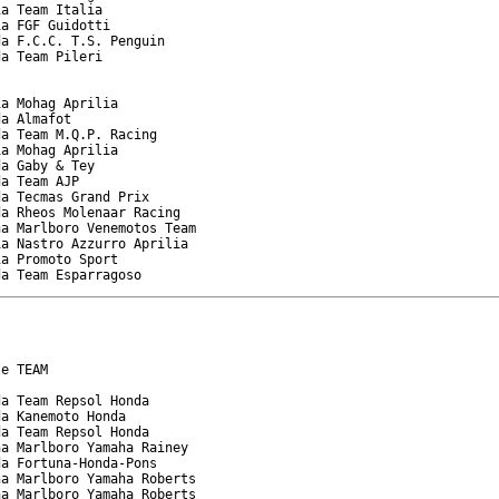
a Team Italia

a FGF Guidotti

a F.C.C. T.S. Penguin

a Team Pileri

a Mohag Aprilia

a Almafot

a Team M.Q.P. Racing

a Mohag Aprilia

a Gaby & Tey

a Team AJP

a Tecmas Grand Prix

a Rheos Molenaar Racing

a Marlboro Venemotos Team

a Nastro Azzurro Aprilia

a Promoto Sport

da Team Esparragoso
e TEAM

a Team Repsol Honda

a Kanemoto Honda

a Team Repsol Honda

a Marlboro Yamaha Rainey

a Fortuna-Honda-Pons

a Marlboro Yamaha Roberts

a Marlboro Yamaha Roberts
