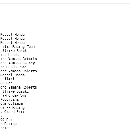
Repsol Honda

Repsol Honda

Repsol Honda

rilia Racing Team

 Strike Suzuki

oto Honda

oro Yamaha Roberts

oro Yamaha Rainey

na-Honda-Pons

oro Yamaha Roberts

Repsol Honda

 Pileri

00 Roc

oro Yamaha Roberts

 Strike Suzuki

na-Honda-Pons

Pedercini

eam Optimum

ex FP Racing

s Grand Prix

.

00 Roc

r Racing

Paton
