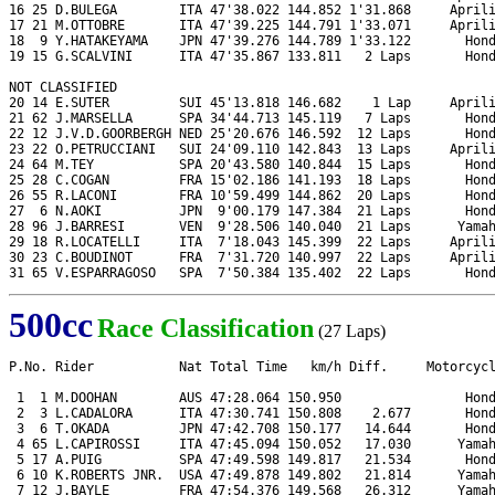
16 25 D.BULEGA        ITA 47'38.022 144.852 1'31.868     Aprili
17 21 M.OTTOBRE       ITA 47'39.225 144.791 1'33.071     Aprili
18  9 Y.HATAKEYAMA    JPN 47'39.276 144.789 1'33.122       Hond
19 15 G.SCALVINI      ITA 47'35.867 133.811   2 Laps       Hond
NOT CLASSIFIED

20 14 E.SUTER         SUI 45'13.818 146.682    1 Lap     Aprili
21 62 J.MARSELLA      SPA 34'44.713 145.119   7 Laps       Hond
22 12 J.V.D.GOORBERGH NED 25'20.676 146.592  12 Laps       Hond
23 22 O.PETRUCCIANI   SUI 24'09.110 142.843  13 Laps     Aprili
24 64 M.TEY           SPA 20'43.580 140.844  15 Laps       Hond
25 28 C.COGAN         FRA 15'02.186 141.193  18 Laps       Hond
26 55 R.LACONI        FRA 10'59.499 144.862  20 Laps       Hond
27  6 N.AOKI          JPN  9'00.179 147.384  21 Laps       Hond
28 96 J.BARRESI       VEN  9'28.506 140.040  21 Laps      Yamah
29 18 R.LOCATELLI     ITA  7'18.043 145.399  22 Laps     Aprili
30 23 C.BOUDINOT      FRA  7'31.720 140.997  22 Laps     Aprili
31 65 V.ESPARRAGOSO   SPA  7'50.384 135.402  22 Laps       Hon
500cc
Race Classification
(27 Laps)
P.No. Rider           Nat Total Time   km/h Diff.     Motorcycl
 1  1 M.DOOHAN        AUS 47:28.064 150.950                Hond
 2  3 L.CADALORA      ITA 47:30.741 150.808    2.677       Hond
 3  6 T.OKADA         JPN 47:42.708 150.177   14.644       Hond
 4 65 L.CAPIROSSI     ITA 47:45.094 150.052   17.030      Yamah
 5 17 A.PUIG          SPA 47:49.598 149.817   21.534       Hond
 6 10 K.ROBERTS JNR.  USA 47:49.878 149.802   21.814      Yamah
 7 12 J.BAYLE         FRA 47:54.376 149.568   26.312      Yamah