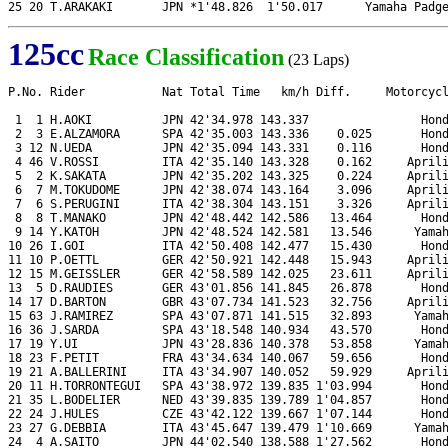
25 20 T.ARAKAKI       JPN *1'48.826  1'50.017      Yamaha Padg
125cc
Race Classification
(23 Laps)
P.No. Rider           Nat Total Time   km/h Diff.     Motorcycl
 1  1 H.AOKI          JPN 42'34.978 143.337                Hond
 2  3 E.ALZAMORA      SPA 42'35.003 143.336    0.025       Hond
 3 12 N.UEDA          JPN 42'35.094 143.331    0.116       Hond
 4 46 V.ROSSI         ITA 42'35.140 143.328    0.162     Aprili
 5  2 K.SAKATA        JPN 42'35.202 143.325    0.224     Aprili
 6  7 M.TOKUDOME      JPN 42'38.074 143.164    3.096     Aprili
 7  6 S.PERUGINI      ITA 42'38.304 143.151    3.326     Aprili
 8  8 T.MANAKO        JPN 42'48.442 142.586   13.464       Hond
 9 14 Y.KATOH         JPN 42'48.524 142.581   13.546      Yamah
10 26 I.GOI           ITA 42'50.408 142.477   15.430       Hond
11 10 P.OETTL         GER 42'50.921 142.448   15.943     Aprili
12 15 M.GEISSLER      GER 42'58.589 142.025   23.611     Aprili
13  5 D.RAUDIES       GER 43'01.856 141.845   26.878       Hond
14 17 D.BARTON        GBR 43'07.734 141.523   32.756     Aprili
15 63 J.RAMIREZ       SPA 43'07.871 141.515   32.893      Yamah
16 36 J.SARDA         SPA 43'18.548 140.934   43.570       Hond
17 19 Y.UI            JPN 43'28.836 140.378   53.858      Yamah
18 23 F.PETIT         FRA 43'34.634 140.067   59.656       Hond
19 21 A.BALLERINI     ITA 43'34.907 140.052   59.929     Aprili
20 11 H.TORRONTEGUI   SPA 43'38.972 139.835 1'03.994       Hond
21 35 L.BODELIER      NED 43'39.835 139.789 1'04.857       Hond
22 24 J.HULES         CZE 43'42.122 139.667 1'07.144       Hond
23 27 G.DEBBIA        ITA 43'45.647 139.479 1'10.669      Yamah
24  4 A.SAITO         JPN 44'02.540 138.588 1'27.562       Hond