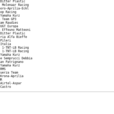
Ditter Plastic

 Molenaar Racing

oro-Aprilia-Eckl

op Racing

Yamaha Kurz

 Team GP3

am Raudies

UGT Europa

 Effeuno Matteoni

Ditter Plastic

ria Alfa Bieffe

Pileri

Italia

 1-TNT-LB Racing

 1-TNT-LB Racing

Yamaha Kurz

e Semprucci Debbia

an Patrignano

Yamaha Kurz

RMS

uerza Team

Krona-Aprilia

R

Airtel-Aspar

 Castro