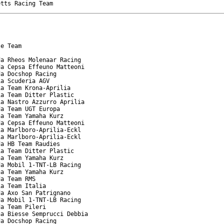
etts Racing Team
e Team

a Rheos Molenaar Racing

a Cepsa Effeuno Matteoni

a Docshop Racing

a Scuderia AGV

a Team Krona-Aprilia

a Team Ditter Plastic

a Nastro Azzurro Aprilia

a Team UGT Europa

a Team Yamaha Kurz

a Cepsa Effeuno Matteoni

a Marlboro-Aprilia-Eckl

a Marlboro-Aprilia-Eckl

a HB Team Raudies

a Team Ditter Plastic

a Team Yamaha Kurz

a Mobil 1-TNT-LB Racing

a Team Yamaha Kurz

a Team RMS

a Team Italia

a Axo San Patrignano

a Mobil 1-TNT-LB Racing

a Team Pileri

a Biesse Semprucci Debbia

a Docshop Racing
