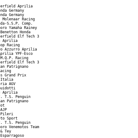
erfield Aprilia

nda Germany

nda Germany

 Molenaar Racing

da-S.S.P. Comp.

oro Yamaha Rainey

Benetton Honda

erfield Elf Tech 3

 Aprilia

op Racing

o Azzurro Aprilia

prilia YPF-Esco

M.Q.P. Racing

erfield Elf Tech 3

an Patrignano

acing

s Grand Prix

Italia

ria AGV

uidotti

 Aprilia

. T.S. Penguin

an Patrignano

ot

AJP

Pileri

to Sport

. T.S. Penguin

oro Venemotos Team

& Tey

 Esparragoso