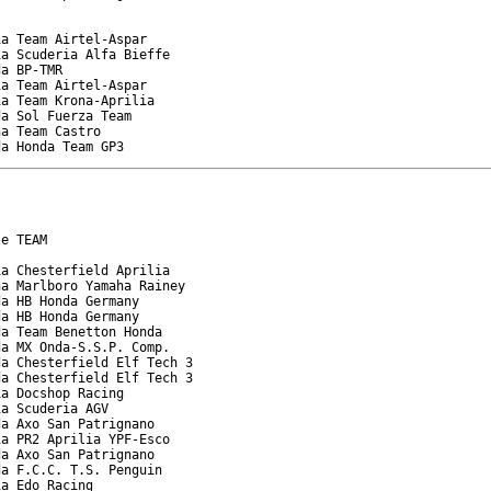
a Team Airtel-Aspar

a Scuderia Alfa Bieffe

a BP-TMR

a Team Airtel-Aspar

a Team Krona-Aprilia

a Sol Fuerza Team

a Team Castro

da Honda Team GP3
e TEAM

a Chesterfield Aprilia

a Marlboro Yamaha Rainey

a HB Honda Germany

a HB Honda Germany

a Team Benetton Honda

a MX Onda-S.S.P. Comp.

a Chesterfield Elf Tech 3

a Chesterfield Elf Tech 3

a Docshop Racing

a Scuderia AGV

a Axo San Patrignano

a PR2 Aprilia YPF-Esco

a Axo San Patrignano

a F.C.C. T.S. Penguin

a Edo Racing
