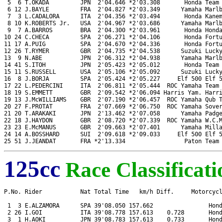
 5  6 T.OKADA         JPN  2'04.646 *2'03.308       Honda Team 
 6 12 J.BAYLE         FRA  2'04.827 *2'03.349      Yamaha Marlb
 7  3 L.CADALORA      ITA  2'04.356 *2'03.494       Honda Kanem
 8 10 K.ROBERTS Jr.   USA  2'04.967 *2'03.686      Yamaha Marlb
 9  7 A.BARROS        BRA  2'04.300 *2'03.961       Honda Honda
10 24 C.CHECA         SPA  2'06.271 *2'04.106       Honda Fortu
11 17 A.PUIG          SPA  2'04.670 *2'04.336       Honda Fortu
12 26 T.RYMER         GBR  2'04.735 *2'04.538      Suzuki Lucky
13  9 N.ABE           JPN  2'06.312 *2'04.938      Yamaha Marlb
14 41 S.ITOH          JPN  2'05.423 *2'05.012       Honda Team 
15 11 S.RUSSELL       USA  2'05.106 *2'05.092      Suzuki Lucky
16  8 J.BORJA         SPA  2'05.424 *2'05.227     Elf 500 Elf 5
17 22 L.PEDERCINI     ITA  2'06.811 *2'05.444  ROC Yamaha Team 
18 19 S.EMMETT        GBR  2'09.542 *2'06.094 Harris Yam. Harri
19 13 J.McWILLIAMS    GBR  2'07.190 *2'06.457  ROC Yamaha Qub T
20 27 F.PROTAT        FRA  2'07.669 *2'06.750  ROC Yamaha Sover
21 20 T.ARAKAKI       JPN  2'13.462 *2'07.058      Yamaha Padge
22 18 J.HAYDON        GBR  2'08.720 *2'07.339  ROC Yamaha W.C.M
23 23 E.McMANUS       GBR  2'09.663 *2'07.401      Yamaha Milla
24 14 A.BOSSHARD      SUI  2'09.618 *2'09.033     Elf 500 Elf 5
25 51 J.JEANDAT       FRA *2'13.334                 Paton Team
125cc
Race Classificati
P.No. Rider           Nat Total Time   km/h Diff.     Motorcycl
 1  3 E.ALZAMORA      SPA 39'08.050 157.662                Hond
 2 26 I.GOI           ITA 39'08.778 157.613    0.728       Hond
 3  1 H.AOKI          JPN 39'08.783 157.613    0.733       Hond