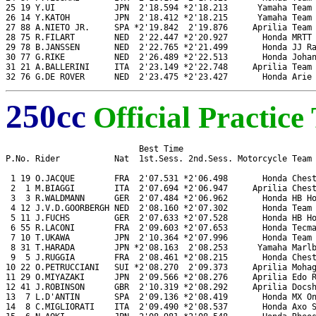
25 19 Y.UI            JPN  2'18.594 *2'18.213      Yamaha Team 
26 14 Y.KATOH         JPN  2'18.412 *2'18.215      Yamaha Team 
27 88 A.NIETO JR.     SPA *2'19.842  2'19.876     Aprilia Team 
28 75 R.FILART        NED  2'22.447 *2'20.927       Honda MRTT 
29 78 B.JANSSEN       NED  2'22.765 *2'21.499       Honda JJ Ra
30 77 G.RIKE          NED  2'26.489 *2'22.513       Honda Johan
31 21 A.BALLERINI     ITA  2'23.149 *2'22.748     Aprilia Team 
32 76 G.DE ROVER      NED  2'23.475 *2'23.427       Honda Arie
250cc
Official Practice
                           Best Time

P.No. Rider           Nat  1st.Sess. 2nd.Sess. Motorcycle Team

 1 19 O.JACQUE        FRA  2'07.531 *2'06.498       Honda Chest
 2  1 M.BIAGGI        ITA  2'07.694 *2'06.947     Aprilia Chest
 3  3 R.WALDMANN      GER  2'07.484 *2'06.962       Honda HB Ho
 4 12 J.V.D.GOORBERGH NED  2'08.160 *2'07.302       Honda Team 
 5 11 J.FUCHS         GER  2'07.633 *2'07.528       Honda HB Ho
 6 55 R.LACONI        FRA  2'09.603 *2'07.653       Honda Tecma
 7 10 T.UKAWA         JPN  2'10.364 *2'07.996       Honda Team 
 8 31 T.HARADA        JPN *2'08.163  2'08.253      Yamaha Marlb
 9  5 J.RUGGIA        FRA  2'08.461 *2'08.215       Honda Chest
10 22 O.PETRUCCIANI   SUI *2'08.270  2'09.373     Aprilia Mohag
11 29 O.MIYAZAKI      JPN  2'09.566 *2'08.276     Aprilia Edo R
12 41 J.ROBINSON      GBR  2'10.319 *2'08.292     Aprilia Docsh
13  7 L.D'ANTIN       SPA  2'09.136 *2'08.419       Honda MX On
14  8 C.MIGLIORATI    ITA  2'09.490 *2'08.537       Honda Axo S