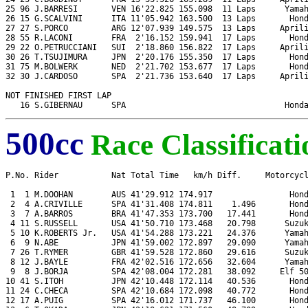
25 96 J.BARRESI       VEN 16'22.825 155.098  11 Laps      Yamah
26 15 G.SCALVINI      ITA 11'05.942 163.500  13 Laps       Hond
27 27 S.PORCO         ARG 12'07.939 149.575  13 Laps     Aprili
28 55 R.LACONI        FRA  2'16.152 159.941  17 Laps       Hond
29 22 O.PETRUCCIANI   SUI  2'18.860 156.822  17 Laps     Aprili
30 26 T.TSUJIMURA     JPN  2'20.176 155.350  17 Laps       Hond
31 75 M.BOLWERK       NED  2'21.702 153.677  17 Laps       Hond
32 30 J.CARDOSO       SPA  2'21.736 153.640  17 Laps     Aprili
NOT FINISHED FIRST LAP

   16 S.GIBERNAU      SPA                                 Hond
500cc
Race Classificati
P.No. Rider           Nat Total Time   km/h Diff.     Motorcycl
 1  1 M.DOOHAN        AUS 41'29.912 174.917                Hond
 2  4 A.CRIVILLE      SPA 41'31.408 174.811    1.496       Hond
 3  7 A.BARROS        BRA 41'47.353 173.700   17.441       Hond
 4 11 S.RUSSELL       USA 41'50.710 173.468   20.798      Suzuk
 5 10 K.ROBERTS Jr.   USA 41'54.288 173.221   24.376      Yamah
 6  9 N.ABE           JPN 41'59.002 172.897   29.090      Yamah
 7 26 T.RYMER         GBR 41'59.528 172.860   29.616      Suzuk
 8 12 J.BAYLE         FRA 42'02.516 172.656   32.604      Yamah
 9  8 J.BORJA         SPA 42'08.004 172.281   38.092     Elf 50
10 41 S.ITOH          JPN 42'10.448 172.114   40.536       Hond
11 24 C.CHECA         SPA 42'10.684 172.098   40.772       Hond
12 17 A.PUIG          SPA 42'16.012 171.737   46.100       Hond