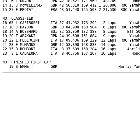
13  6 T.OKADA         JPN 42'18.621 171.560   48.709       Hond
14 13 J.McWILLIAMS    GBR 42'50.810 169.412 1'20.898  ROC Yamah
15 27 F.PROTAT        FRA 43'51.448 165.508 2'21.536  ROC Yamah
NOT CLASSIFIED

16 65 L.CAPIROSSI     ITA 37'41.932 173.292   2 Laps      Yamah
17 18 J.HAYDON        GBR 30'04.980 168.904   6 Laps  ROC Yamah
18 14 A.BOSSHARD      SUI 32'53.859 132.388   8 Laps     Elf 50
19 20 T.ARAKAKI       JPN 24'39.698 161.884   9 Laps      Yamah
20 22 L.PEDERCINI     ITA 17'09.436 169.229  12 Laps  ROC Yamah
21 23 E.McMANUS       GBR 12'53.890 168.833  14 Laps      Yamah
22 15 D.ROMBONI       ITA  8'37.609 168.284  16 Laps     Aprili
23  3 L.CADALORA      ITA  8'40.756 167.267  16 Laps       Hond
NOT FINISHED FIRST LAP

   19 S.EMMETT        GBR                            Harris Ya