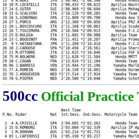
15  6 N.AOKI          JPN  2'08.981 *2'08.548       Honda Rheos
16 18 R.LOCATELLI     ITA  2'09.433 *2'08.615     Aprilia Nastr
17 14 E.SUTER         SUI  2'08.969 *2'08.694     Aprilia Mohag
18 15 G.SCALVINI      ITA  2'10.129 *2'09.285       Honda Team 
19 16 S.GIBERNAU      SPA  2'11.809 *2'09.790       Honda Axo S
20 27 S.PORCO         ARG  2'12.389 *2'09.856     Aprilia PR2 A
21 20 L.BOSCOSCURO    ITA  2'11.168 *2'09.862     Aprilia Scude
22 26 T.TSUJIMURA     JPN  2'10.564 *2'09.913       Honda F.C.C
23 25 D.BULEGA        ITA  2'11.692 *2'09.988     Aprilia Team 
24 23 C.BOUDINOT      FRA  2'11.451 *2'10.207     Aprilia Promo
25  9 Y.HATAKEYAMA    JPN  2'11.209 *2'10.414       Honda F.C.C
26 30 J.CARDOSO       SPA *2'10.456  2'10.561     Aprilia Sherr
27 21 M.OTTOBRE       ITA  2'12.615 *2'10.646     Aprilia FGF G
28 75 M.BOLWERK       NED  2'11.628 *2'11.504       Honda MRTT 
29 28 C.COGAN         FRA  2'13.024 *2'12.104       Honda Team 
30 96 J.BARRESI       VEN  2'15.944 *2'15.196      Yamaha Marlb
31 77 A.ROMEIN        NED  2'16.158 *2'16.091       Honda Duram
32 76 J.HOOGEVEEN     NED *2'17.514  2'17.924      Yamaha Team 
33 78 G.PIEPER        NED  2'20.580 *2'19.048      Yamaha Scho
500cc
Official Practice
                           Best Time

P.No. Rider           Nat  1st.Sess. 2nd.Sess. Motorcycle Team

 1  4 A.CRIVILLE      SPA  2'04.002 *2'02.262       Honda Team 
 2 15 D.ROMBONI       ITA  2'03.084 *2'02.339     Aprilia IP Ap
 3  1 M.DOOHAN        AUS  2'03.214 *2'02.731       Honda Team 
 4 65 L.CAPIROSSI     ITA  2'05.330 *2'03.217      Yamaha Marlb