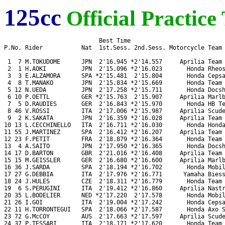
125cc
Official Practice
                           Best Time

P.No. Rider           Nat  1st.Sess. 2nd.Sess. Motorcycle Team

 1  7 M.TOKUDOME      JPN  2'16.945 *2'14.557     Aprilia Team 
 2  1 H.AOKI          JPN  2'15.096 *2'16.023       Honda Rheos
 3  3 E.ALZAMORA      SPA *2'15.481  2'15.804       Honda Cepsa
 4  8 T.MANAKO        JPN  2'15.834 *2'15.669       Honda Team 
 5 12 N.UEDA          JPN  2'17.258 *2'15.711       Honda Docsh
 6 10 P.OETTL         GER *2'15.763  2'15.907     Aprilia Marlb
 7  5 D.RAUDIES       GER  2'16.843 *2'15.970       Honda HB Te
 8 46 V.ROSSI         ITA  2'17.006 *2'15.987     Aprilia Scude
 9  2 K.SAKATA        JPN  2'16.359 *2'16.028     Aprilia Team 
10 13 L.CECCHINELLO   ITA  2'16.711 *2'16.030       Honda Honda
11 55 J.MARTINEZ      SPA  2'16.412 *2'16.207     Aprilia Team 
12 23 F.PETIT         FRA  2'18.879 *2'16.364       Honda Team 
13  4 A.SAITO         JPN  2'17.950 *2'16.365       Honda Docsh
14 17 D.BARTON        GBR  2'21.016 *2'16.408     Aprilia Team 
15 15 M.GEISSLER      GER  2'16.680 *2'16.600     Aprilia Marlb
16 36 J.SARDA         SPA  2'18.194 *2'16.702       Honda Mobil
17 27 G.DEBBIA        ITA  2'17.976 *2'16.771      Yamaha Biess
18 24 J.HULES         CZE  2'18.311 *2'16.779       Honda Team 
19  6 S.PERUGINI      ITA  2'19.412 *2'16.860     Aprilia Nastr
20 35 L.BODELIER      NED *2'17.220  2'17.578       Honda Mobil
21 26 I.GOI           ITA  2'19.004 *2'17.242       Honda Cepsa
22 11 H.TORRONTEGUI   SPA  2'18.066 *2'17.587       Honda Axo S
23 72 G.McCOY         AUS  2'17.663 *2'17.597     Aprilia Scude
24 37 P.TESSARI       ITA  2'18.171 *2'17.620       Honda Team 