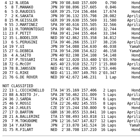
 4 12 N.UEDA          JPN 39'08.840 157.609    0.790       Hond
 5  8 T.MANAKO        JPN 39'08.896 157.605    0.846       Hond
 6  5 D.RAUDIES       GER 39'25.724 156.484   17.674       Hond
 7  2 K.SAKATA        JPN 39'36.132 155.798   28.082     Aprili
 8 15 M.GEISSLER      GER 39'39.630 155.569   31.580     Aprili
 9 55 J.MARTINEZ      SPA 39'40.616 155.505   32.566     Aprili
10 11 H.TORRONTEGUI   SPA 39'40.794 155.493   32.744       Hond
11 23 F.PETIT         FRA 39'41.244 155.464   33.194       Hond
12 35 L.BODELIER      NED 39'42.862 155.358   34.812       Hond
13  6 S.PERUGINI      ITA 39'46.266 155.137   38.216     Aprili
14 19 Y.UI            JPN 39'54.088 154.630   46.038      Yamah
15 27 G.DEBBIA        ITA 39'54.208 154.622   46.158      Yamah
16  4 A.SAITO         JPN 40'02.198 154.108   54.148       Hond
17 37 P.TESSARI       ITA 40'12.020 153.480 1'03.970       Hond
18 72 G.McCOY         AUS 40'23.910 152.727 1'15.860     Aprili
19 78 B.JANSSEN       NED 41'01.496 150.395 1'53.446       Hond
20 77 G.RIKE          NED 41'11.397 149.793 2'03.347       Hond
21 76 G.DE ROVER      NED 39'42.672 146.231    1 Lap       Hond
NOT CLASSIFIED

22 13 L.CECCHINELLO   ITA 34'35.169 157.406   2 Laps       Hond
23 88 A.NIETO Jr.     SPA 28'50.462 151.009   5 Laps     Aprili
24 36 J.SARDA         SPA 25'47.678 154.774   6 Laps       Hond
25 46 V.ROSSI         ITA 22'26.482 145.555   8 Laps     Aprili
26 24 J.HULES         CZE 19'15.244 150.800   9 Laps       Hond
27 17 D.BARTON        GBR 16'30.855 153.841  10 Laps     Aprili
28 21 A.BALLERINI     ITA 15'08.493 143.818  11 Laps     Aprili
29  7 M.TOKUDOME      JPN 12'16.547 147.827  12 Laps     Aprili
30 14 Y.KATOH         JPN  2'33.870 141.524  16 Laps      Yamah
31 75 R.FILART        NED  2'38.708 137.210  16 Laps       Hon