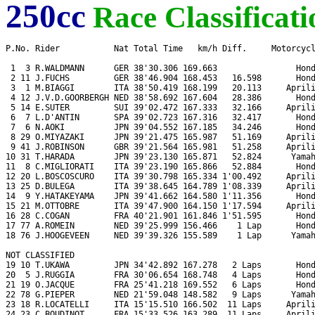
250cc
Race Classificati
P.No. Rider           Nat Total Time   km/h Diff.     Motorcycl
 1  3 R.WALDMANN      GER 38'30.306 169.663                Hond
 2 11 J.FUCHS         GER 38'46.904 168.453   16.598       Hond
 3  1 M.BIAGGI        ITA 38'50.419 168.199   20.113     Aprili
 4 12 J.V.D.GOORBERGH NED 38'58.692 167.604   28.386       Hond
 5 14 E.SUTER         SUI 39'02.472 167.333   32.166     Aprili
 6  7 L.D'ANTIN       SPA 39'02.723 167.316   32.417       Hond
 7  6 N.AOKI          JPN 39'04.552 167.185   34.246       Hond
 8 29 O.MIYAZAKI      JPN 39'21.475 165.987   51.169     Aprili
 9 41 J.ROBINSON      GBR 39'21.564 165.981   51.258     Aprili
10 31 T.HARADA        JPN 39'23.130 165.871   52.824      Yamah
11  8 C.MIGLIORATI    ITA 39'23.190 165.866   52.884       Hond
12 20 L.BOSCOSCURO    ITA 39'30.798 165.334 1'00.492     Aprili
13 25 D.BULEGA        ITA 39'38.645 164.789 1'08.339     Aprili
14  9 Y.HATAKEYAMA    JPN 39'41.662 164.580 1'11.356       Hond
15 21 M.OTTOBRE       ITA 39'47.900 164.150 1'17.594     Aprili
16 28 C.COGAN         FRA 40'21.901 161.846 1'51.595       Hond
17 77 A.ROMEIN        NED 39'25.999 156.466    1 Lap       Hond
18 76 J.HOOGEVEEN     NED 39'39.326 155.589    1 Lap      Yamah
NOT CLASSIFIED

19 10 T.UKAWA         JPN 34'42.892 167.278   2 Laps       Hond
20  5 J.RUGGIA        FRA 30'06.654 168.748   4 Laps       Hond
21 19 O.JACQUE        FRA 25'41.218 169.552   6 Laps       Hond
22 78 G.PIEPER        NED 21'59.048 148.582   9 Laps      Yamah
23 18 R.LOCATELLI     ITA 15'15.510 166.502  11 Laps     Aprili
24 23 C.BOUDINOT      FRA 15'33.526 163.289  11 Laps     Aprili