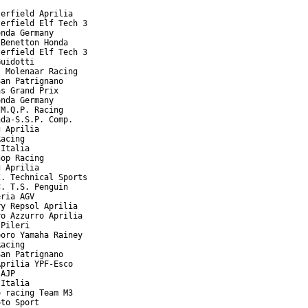
erfield Aprilia

erfield Elf Tech 3

nda Germany

Benetton Honda

erfield Elf Tech 3

uidotti

 Molenaar Racing

an Patrignano

s Grand Prix

nda Germany

M.Q.P. Racing

da-S.S.P. Comp.

 Aprilia

acing

Italia

op Racing

 Aprilia

. Technical Sports

. T.S. Penguin

ria AGV

y Repsol Aprilia

o Azzurro Aprilia

Pileri

oro Yamaha Rainey

acing

an Patrignano

prilia YPF-Esco

AJP

Italia

 racing Team M3

to Sport
