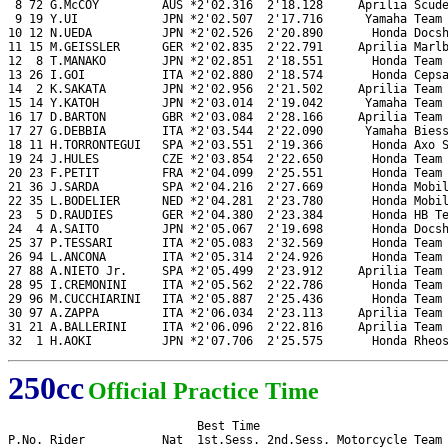
 8 72 G.McCOY         AUS *2'02.316  2'18.128     Aprilia Scude
 9 19 Y.UI            JPN *2'02.507  2'17.716      Yamaha Team 
10 12 N.UEDA          JPN *2'02.526  2'20.890       Honda Docsh
11 15 M.GEISSLER      GER *2'02.835  2'22.791     Aprilia Marlb
12  8 T.MANAKO        JPN *2'02.851  2'18.551       Honda Team 
13 26 I.GOI           ITA *2'02.880  2'18.574       Honda Cepsa
14  2 K.SAKATA        JPN *2'02.956  2'21.502     Aprilia Team 
15 14 Y.KATOH         JPN *2'03.014  2'19.042      Yamaha Team 
16 17 D.BARTON        GBR *2'03.084  2'28.166     Aprilia Team 
17 27 G.DEBBIA        ITA *2'03.544  2'22.090      Yamaha Biess
18 11 H.TORRONTEGUI   SPA *2'03.551  2'19.366       Honda Axo S
19 24 J.HULES         CZE *2'03.854  2'22.650       Honda Team 
20 23 F.PETIT         FRA *2'04.099  2'25.551       Honda Team 
21 36 J.SARDA         SPA *2'04.216  2'27.669       Honda Mobil
22 35 L.BODELIER      NED *2'04.281  2'23.780       Honda Mobil
23  5 D.RAUDIES       GER *2'04.380  2'23.384       Honda HB Te
24  4 A.SAITO         JPN *2'05.067  2'19.698       Honda Docsh
25 37 P.TESSARI       ITA *2'05.083  2'32.569       Honda Team 
26 94 L.ANCONA        ITA *2'05.314  2'24.926       Honda Team 
27 88 A.NIETO Jr.     SPA *2'05.499  2'23.912     Aprilia Team 
28 95 I.CREMONINI     ITA *2'05.562  2'22.786       Honda Team 
29 96 M.CUCCHIARINI   ITA *2'05.887  2'25.436       Honda Team 
30 97 A.ZAPPA         ITA *2'06.034  2'23.113     Aprilia Team 
31 21 A.BALLERINI     ITA *2'06.096  2'22.816     Aprilia Team 
32  1 H.AOKI          JPN *2'07.706  2'25.575       Honda Rheo
250cc
Official Practice Time
                           Best Time

P.No. Rider           Nat  1st.Sess. 2nd.Sess. Motorcycle Team
