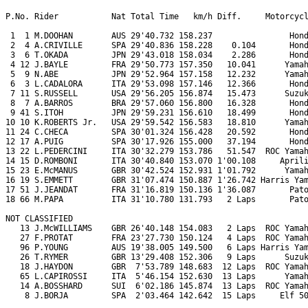
P.No. Rider           Nat Total Time   km/h Diff.     Motorcycl
 1  1 M.DOOHAN        AUS 29'40.732 158.237                Hond
 2  4 A.CRIVILLE      SPA 29'40.836 158.228    0.104       Hond
 3  6 T.OKADA         JPN 29'43.018 158.034    2.286       Hond
 4 12 J.BAYLE         FRA 29'50.773 157.350   10.041      Yamah
 5  9 N.ABE           JPN 29'52.964 157.158   12.232      Yamah
 6  3 L.CADALORA      ITA 29'53.098 157.146   12.366       Hond
 7 11 S.RUSSELL       USA 29'56.205 156.874   15.473      Suzuk
 8  7 A.BARROS        BRA 29'57.060 156.800   16.328       Hond
 9 41 S.ITOH          JPN 29'59.231 156.610   18.499       Hond
10 10 K.ROBERTS Jr.   USA 29'59.542 156.583   18.810      Yamah
11 24 C.CHECA         SPA 30'01.324 156.428   20.592       Hond
12 17 A.PUIG          SPA 30'17.926 155.000   37.194       Hond
13 22 L.PEDERCINI     ITA 30'32.279 153.786   51.547  ROC Yamah
14 15 D.ROMBONI       ITA 30'40.840 153.070 1'00.108     Aprili
15 23 E.McMANUS       GBR 30'42.524 152.931 1'01.792      Yamah
16 19 S.EMMETT        GBR 31'07.474 150.887 1'26.742 Harris Yam
17 51 J.JEANDAT       FRA 31'16.819 150.136 1'36.087       Pato
18 66 M.PAPA          ITA 31'10.780 131.793   2 Laps       Pato
NOT CLASSIFIED

   13 J.McWILLIAMS    GBR 26'40.148 154.083   2 Laps  ROC Yamah
   27 F.PROTAT        FRA 23'27.730 150.124   4 Laps  ROC Yamah
   96 P.YOUNG         AUS 19'38.005 149.500   6 Laps Harris Yam
   26 T.RYMER         GBR 13'29.408 152.306   9 Laps      Suzuk
   18 J.HAYDON        GBR  7'53.789 148.683  12 Laps  ROC Yamah
   65 L.CAPIROSSI     ITA  5'46.154 152.630  13 Laps      Yamah
   14 A.BOSSHARD      SUI  6'02.186 145.874  13 Laps  ROC Yamah
    8 J.BORJA         SPA  2'03.464 142.642  15 Laps     Elf 50