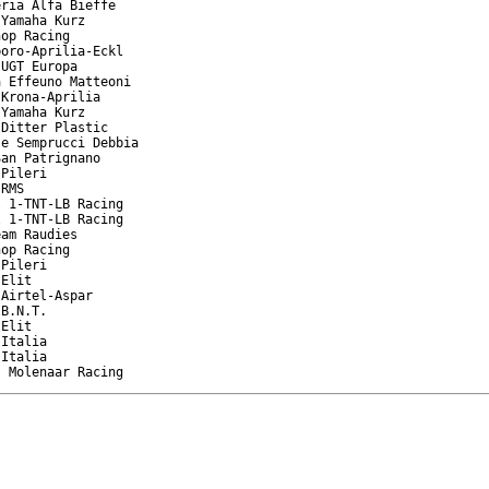
ria Alfa Bieffe

Yamaha Kurz

op Racing

oro-Aprilia-Eckl

UGT Europa

 Effeuno Matteoni

Krona-Aprilia

Yamaha Kurz

Ditter Plastic

e Semprucci Debbia

an Patrignano

Pileri

RMS

 1-TNT-LB Racing

 1-TNT-LB Racing

am Raudies

op Racing

Pileri

Elit

Airtel-Aspar

B.N.T.

Elit

Italia

Italia

s Molenaar Racing