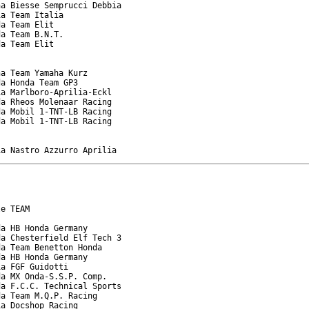
a Biesse Semprucci Debbia

a Team Italia

a Team Elit

a Team B.N.T.

a Team Elit

a Team Yamaha Kurz

a Honda Team GP3

a Marlboro-Aprilia-Eckl

a Rheos Molenaar Racing

a Mobil 1-TNT-LB Racing

a Mobil 1-TNT-LB Racing

ia Nastro Azzurro Aprilia
e TEAM

a HB Honda Germany

a Chesterfield Elf Tech 3

a Team Benetton Honda

a HB Honda Germany

a FGF Guidotti

a MX Onda-S.S.P. Comp.

a F.C.C. Technical Sports

a Team M.Q.P. Racing

a Docshop Racing
