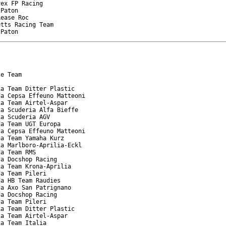
ex FP Racing

Paton

ease Roc

tts Racing Team

 Paton
e Team

a Team Ditter Plastic

a Cepsa Effeuno Matteoni

a Team Airtel-Aspar

a Scuderia Alfa Bieffe

a Scuderia AGV

a Team UGT Europa

a Cepsa Effeuno Matteoni

a Team Yamaha Kurz

a Marlboro-Aprilia-Eckl

a Team RMS

a Docshop Racing

a Team Krona-Aprilia

a Team Pileri

a HB Team Raudies

a Axo San Patrignano

a Docshop Racing

a Team Pileri

a Team Ditter Plastic

a Team Airtel-Aspar

a Team Italia
