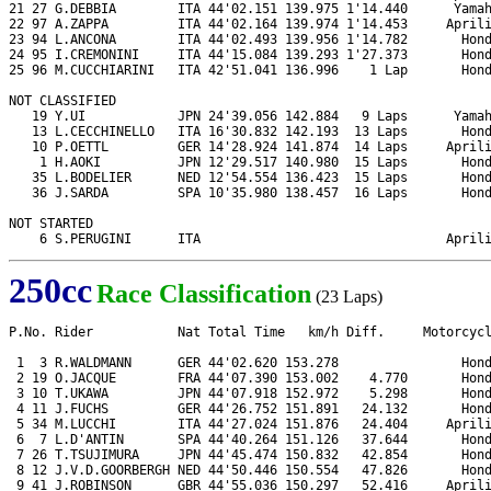
21 27 G.DEBBIA        ITA 44'02.151 139.975 1'14.440      Yamah
22 97 A.ZAPPA         ITA 44'02.164 139.974 1'14.453     Aprili
23 94 L.ANCONA        ITA 44'02.493 139.956 1'14.782       Hond
24 95 I.CREMONINI     ITA 44'15.084 139.293 1'27.373       Hond
25 96 M.CUCCHIARINI   ITA 42'51.041 136.996    1 Lap       Hond
NOT CLASSIFIED

   19 Y.UI            JPN 24'39.056 142.884   9 Laps      Yamah
   13 L.CECCHINELLO   ITA 16'30.832 142.193  13 Laps       Hond
   10 P.OETTL         GER 14'28.924 141.874  14 Laps     Aprili
    1 H.AOKI          JPN 12'29.517 140.980  15 Laps       Hond
   35 L.BODELIER      NED 12'54.554 136.423  15 Laps       Hond
   36 J.SARDA         SPA 10'35.980 138.457  16 Laps       Hond
NOT STARTED

    6 S.PERUGINI      ITA                                April
250cc
Race Classification
(23 Laps)
P.No. Rider           Nat Total Time   km/h Diff.     Motorcycl
 1  3 R.WALDMANN      GER 44'02.620 153.278                Hond
 2 19 O.JACQUE        FRA 44'07.390 153.002    4.770       Hond
 3 10 T.UKAWA         JPN 44'07.918 152.972    5.298       Hond
 4 11 J.FUCHS         GER 44'26.752 151.891   24.132       Hond
 5 34 M.LUCCHI        ITA 44'27.024 151.876   24.404     Aprili
 6  7 L.D'ANTIN       SPA 44'40.264 151.126   37.644       Hond
 7 26 T.TSUJIMURA     JPN 44'45.474 150.832   42.854       Hond
 8 12 J.V.D.GOORBERGH NED 44'50.446 150.554   47.826       Hond
 9 41 J.ROBINSON      GBR 44'55.036 150.297   52.416     Aprili