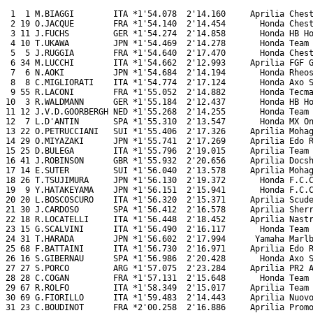
 1  1 M.BIAGGI        ITA *1'54.078  2'14.160     Aprilia Chest
 2 19 O.JACQUE        FRA *1'54.140  2'14.454       Honda Chest
 3 11 J.FUCHS         GER *1'54.274  2'14.858       Honda HB Ho
 4 10 T.UKAWA         JPN *1'54.469  2'14.278       Honda Team 
 5  5 J.RUGGIA        FRA *1'54.640  2'17.470       Honda Chest
 6 34 M.LUCCHI        ITA *1'54.662  2'12.993     Aprilia FGF G
 7  6 N.AOKI          JPN *1'54.684  2'14.194       Honda Rheos
 8  8 C.MIGLIORATI    ITA *1'54.774  2'17.124       Honda Axo S
 9 55 R.LACONI        FRA *1'55.052  2'14.882       Honda Tecma
10  3 R.WALDMANN      GER *1'55.184  2'12.437       Honda HB Ho
11 12 J.V.D.GOORBERGH NED *1'55.268  2'14.255       Honda Team 
12  7 L.D'ANTIN       SPA *1'55.310  2'13.547       Honda MX On
13 22 O.PETRUCCIANI   SUI *1'55.406  2'17.326     Aprilia Mohag
14 29 O.MIYAZAKI      JPN *1'55.741  2'17.269     Aprilia Edo R
15 25 D.BULEGA        ITA *1'55.796  2'19.015     Aprilia Team 
16 41 J.ROBINSON      GBR *1'55.932  2'20.656     Aprilia Docsh
17 14 E.SUTER         SUI *1'56.040  2'13.578     Aprilia Mohag
18 26 T.TSUJIMURA     JPN *1'56.130  2'19.372       Honda F.C.C
19  9 Y.HATAKEYAMA    JPN *1'56.151  2'15.941       Honda F.C.C
20 20 L.BOSCOSCURO    ITA *1'56.320  2'15.371     Aprilia Scude
21 30 J.CARDOSO       SPA *1'56.412  2'16.578     Aprilia Sherr
22 18 R.LOCATELLI     ITA *1'56.448  2'18.452     Aprilia Nastr
23 15 G.SCALVINI      ITA *1'56.490  2'16.117       Honda Team 
24 31 T.HARADA        JPN *1'56.602  2'17.994      Yamaha Marlb
25 68 F.BATTAINI      ITA *1'56.730  2'16.971     Aprilia Edo R
26 16 S.GIBERNAU      SPA *1'56.986  2'20.428       Honda Axo S
27 27 S.PORCO         ARG *1'57.075  2'23.284     Aprilia PR2 A
28 28 C.COGAN         FRA *1'57.131  2'15.648       Honda Team 
29 67 R.ROLFO         ITA *1'58.349  2'15.017     Aprilia Team 
30 69 G.FIORILLO      ITA *1'59.483  2'14.443     Aprilia Nuovo
31 23 C.BOUDINOT      FRA *2'00.258  2'16.886     Aprilia Promo