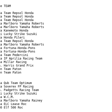
e TEAM

a Team Repsol Honda

a Team Repsol Honda

a Team Repsol Honda

a Marlboro Yamaha Roberts

a Marlboro Yamaha Roberts

a Kanemoto Honda

i Lucky Strike Suzuki

a Honda Pileri

a Team Repsol Honda

a Marlboro Yamaha Roberts

a Fortuna-Honda-Pons

a Fortuna-Honda-Pons

a Team Pedercini

a IP Aprilia Racing Team

a Millar Racing

. Harris Grand Prix

n Team Paton

n Team Paton

a Qub Team Optimum

a Soverex FP Racing

. Padgetts Racing Team

i Lucky Strike Suzuki

a W.C.M.

a Marlboro Yamaha Rainey

a ELC Lease Roc

0 Elf 500 Roc
