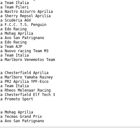
a Team Italia

a Team Pileri

a Nastro Azzurro Aprilia

a Sherry Repsol Aprilia

a Scuderia AGV

a F.C.C. T.S. Penguin

a Edo Racing

a Mohag Aprilia

a Axo San Patrignano

a Edo Racing

a Team AJP

a Nuovo racing Team M3

a Team Italia

a Marlboro Venemotos Team

a Chesterfield Aprilia

a Marlboro Yamaha Rainey

a PR2 Aprilia YPF-Esco

a Team Italia

a Rheos Molenaar Racing

a Chesterfield Elf Tech 3

a Promoto Sport

a Mohag Aprilia

a Tecmas Grand Prix

da Axo San Patrignano