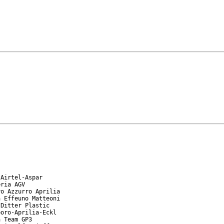
Airtel-Aspar

ria AGV

o Azzurro Aprilia

 Effeuno Matteoni

Ditter Plastic

oro-Aprilia-Eckl

 Team GP3
