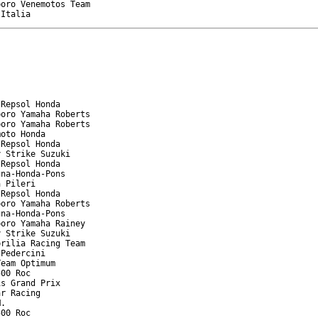
oro Venemotos Team

 Italia
Repsol Honda

oro Yamaha Roberts

oro Yamaha Roberts

oto Honda

Repsol Honda

 Strike Suzuki

Repsol Honda

na-Honda-Pons

 Pileri

Repsol Honda

oro Yamaha Roberts

na-Honda-Pons

oro Yamaha Rainey

 Strike Suzuki

rilia Racing Team

Pedercini

eam Optimum

00 Roc

s Grand Prix

r Racing

.

00 Roc
