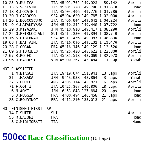
10 25 D.BULEGA        ITA 45'01.762 149.923   59.142     Aprili
11 15 G.SCALVINI      ITA 45'04.230 149.786 1'01.610       Hond
12 18 R.LOCATELLI     ITA 45'04.406 149.776 1'01.786     Aprili
13 30 J.CARDOSO       SPA 45'04.620 149.765 1'02.000     Aprili
14 20 L.BOSCOSCURO    ITA 45'06.844 149.642 1'04.224     Aprili
15  9 Y.HATAKEYAMA    JPN 45'10.342 149.448 1'07.722       Hond
16 29 O.MIYAZAKI      JPN 45'10.910 149.417 1'08.290     Aprili
17 22 O.PETRUCCIANI   SUI 45'11.330 149.394 1'08.710     Aprili
18 16 S.GIBERNAU      SPA 45'11.456 149.387 1'08.836       Hond
19 68 F.BATTAINI      ITA 45'16.096 149.132 1'13.476     Aprili
20 28 C.COGAN         FRA 45'16.146 149.129 1'13.526       Hond
21 69 G.FIORILLO      ITA 45'25.420 148.622 1'22.800     Aprili
22 67 R.ROLFO         ITA 45'35.598 148.069 1'32.978     Aprili
23 96 J.BARRESI       VEN 45'00.267 143.484    1 Lap      Yamah
NOT CLASSIFIED

    1 M.BIAGGI        ITA 19'19.074 151.941  13 Laps     Aprili
   31 T.HARADA        JPN 19'43.038 148.864  13 Laps      Yamah
   27 S.PORCO         ARG 14'05.114 145.871  16 Laps     Aprili
   71 F.COTTI         ITA 10'25.367 140.806  18 Laps     Aprili
    6 N.AOKI          JPN  6'53.848 127.664  20 Laps       Hond
    5 J.RUGGIA        FRA  4'00.494 146.458  21 Laps       Hond
   23 C.BOUDINOT      FRA  4'15.210 138.013  21 Laps     Aprili
NOT FINISHED FIRST LAP

   14 E.SUTER         SUI                                Aprili
   55 R.LACONI        FRA                                  Hond
    8 C.MIGLIORATI    ITA                                  Hon
500cc
Race Classification
(16 Laps)