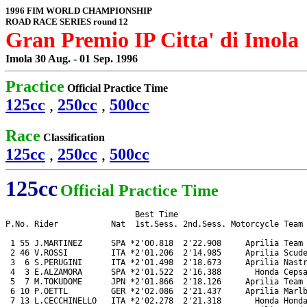
1996 FIM WORLD CHAMPIONSHIP
ROAD RACE SERIES round 12
Gran Premio IP Citta' di Imola
Imola 30 Aug. - 01 Sep. 1996
Practice
Official Practice Time
125cc
,
250cc
,
500cc
Race
Classification
125cc
,
250cc
,
500cc
125cc
Official Practice Time
                           Best Time

P.No. Rider           Nat  1st.Sess. 2nd.Sess. Motorcycle Team

 1 55 J.MARTINEZ      SPA *2'00.818  2'22.908     Aprilia Team 
 2 46 V.ROSSI         ITA *2'01.206  2'14.985     Aprilia Scude
 3  6 S.PERUGINI      ITA *2'01.498  2'18.673     Aprilia Nastr
 4  3 E.ALZAMORA      SPA *2'01.522  2'16.388       Honda Cepsa
 5  7 M.TOKUDOME      JPN *2'01.866  2'18.126     Aprilia Team 
 6 10 P.OETTL         GER *2'02.086  2'21.437     Aprilia Marlb
 7 13 L.CECCHINELLO   ITA *2'02.278  2'21.318       Honda Honda