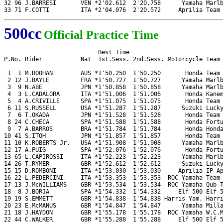
32 96 J.BARRESI       VEN *2'02.612  2'20.758      Yamaha Marlb
33 71 F.COTTI         ITA *2'04.076  2'20.572     Aprilia Team
500cc
Official Practice Time
                           Best Time

P.No. Rider           Nat  1st.Sess. 2nd.Sess. Motorcycle Team

 1  1 M.DOOHAN        AUS *1'50.250  1'50.250       Honda Team 
 2 12 J.BAYLE         FRA *1'50.727  1'50.727      Yamaha Marlb
 3  9 N.ABE           JPN *1'50.858  1'50.858      Yamaha Marlb
 4  3 L.CADALORA      ITA *1'51.006  1'51.006       Honda Kanem
 5  4 A.CRIVILLE      SPA *1'51.075  1'51.075       Honda Team 
 6 11 S.RUSSELL       USA *1'51.287  1'51.287      Suzuki Lucky
 7  6 T.OKADA         JPN *1'51.528  1'51.528       Honda Team 
 8 24 C.CHECA         SPA *1'51.588  1'51.588       Honda Fortu
 9  7 A.BARROS        BRA *1'51.784  1'51.784       Honda Honda
10 41 S.ITOH          JPN *1'51.857  1'51.857       Honda Team 
11 10 K.ROBERTS Jr.   USA *1'51.908  1'51.908      Yamaha Marlb
12 17 A.PUIG          SPA *1'52.076  1'52.076       Honda Fortu
13 65 L.CAPIROSSI     ITA *1'52.223  1'52.223      Yamaha Marlb
14 26 T.RYMER         GBR *1'52.612  1'52.612      Suzuki Lucky
15 15 D.ROMBONI       ITA *1'53.030  1'53.030     Aprilia IP Ap
16 22 L.PEDERCINI     ITA *1'53.353  1'53.353  ROC Yamaha Team 
17 13 J.McWILLIAMS    GBR *1'53.534  1'53.534  ROC Yamaha Qub T
18  8 J.BORJA         SPA *1'54.332  1'54.332     Elf 500 Elf 5
19 19 S.EMMETT        GBR *1'54.838  1'54.838 Harris Yam. Harri
20 23 E.McMANUS       GBR *1'54.847  1'54.847      Yamaha Milla
21 18 J.HAYDON        GBR *1'55.178  1'55.178  ROC Yamaha W.C.M
22 44 C.WALKER        GBR *1'55.288  1'55.288     Elf 500 Elf 5