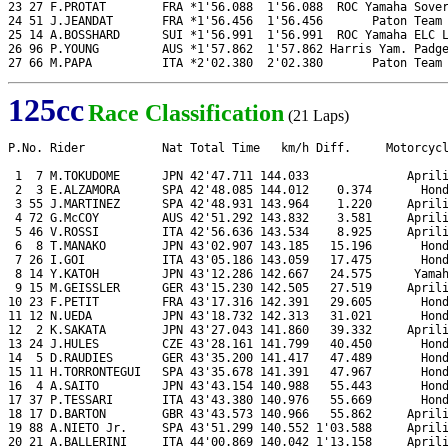
23 27 F.PROTAT        FRA *1'56.088  1'56.088  ROC Yamaha Sover
24 51 J.JEANDAT       FRA *1'56.456  1'56.456       Paton Team 
25 14 A.BOSSHARD      SUI *1'56.991  1'56.991  ROC Yamaha ELC L
26 96 P.YOUNG         AUS *1'57.862  1'57.862 Harris Yam. Padge
27 66 M.PAPA          ITA *2'02.380  2'02.380       Paton Team
125cc
Race Classification
(21 Laps)
P.No. Rider           Nat Total Time   km/h Diff.     Motorcycl
 1  7 M.TOKUDOME      JPN 42'47.711 144.033              Aprili
 2  3 E.ALZAMORA      SPA 42'48.085 144.012    0.374       Hond
 3 55 J.MARTINEZ      SPA 42'48.931 143.964    1.220     Aprili
 4 72 G.McCOY         AUS 42'51.292 143.832    3.581     Aprili
 5 46 V.ROSSI         ITA 42'56.636 143.534    8.925     Aprili
 6  8 T.MANAKO        JPN 43'02.907 143.185   15.196       Hond
 7 26 I.GOI           ITA 43'05.186 143.059   17.475       Hond
 8 14 Y.KATOH         JPN 43'12.286 142.667   24.575      Yamah
 9 15 M.GEISSLER      GER 43'15.230 142.505   27.519     Aprili
10 23 F.PETIT         FRA 43'17.316 142.391   29.605       Hond
11 12 N.UEDA          JPN 43'18.732 142.313   31.021       Hond
12  2 K.SAKATA        JPN 43'27.043 141.860   39.332     Aprili
13 24 J.HULES         CZE 43'28.161 141.799   40.450       Hond
14  5 D.RAUDIES       GER 43'35.200 141.417   47.489       Hond
15 11 H.TORRONTEGUI   SPA 43'35.678 141.391   47.967       Hond
16  4 A.SAITO         JPN 43'43.154 140.988   55.443       Hond
17 37 P.TESSARI       ITA 43'43.380 140.976   55.669       Hond
18 17 D.BARTON        GBR 43'43.573 140.966   55.862     Aprili
19 88 A.NIETO Jr.     SPA 43'51.299 140.552 1'03.588     Aprili
20 21 A.BALLERINI     ITA 44'00.869 140.042 1'13.158     Aprili