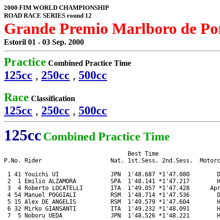
2000 FIM WORLD CHAMPIONSHIP
ROAD RACE SERIES round 12
Grande Premio Marlboro de Po
Estoril 01 - 03 Sep. 2000
Practice
Combined Practice Time
125cc
,
250cc
,
500cc
Race
Classification
125cc
,
250cc
,
500cc
125cc
Combined Practice Time
                                    Best Time

P.No. Rider                    Nat. 1st.Sess. 2nd.Sess.  Motorc
 1 41 Youichi UI               JPN  1'48.687 *1'47.080        D
 2  1 Emilio ALZAMORA          SPA  1'48.141 *1'47.217        H
 3  4 Roberto LOCATELLI        ITA  1'49.057 *1'47.428      Apr
 4 54 Manuel POGGIALI          RSM  1'48.714 *1'47.536        D
 5 15 Alex DE ANGELIS          RSM  1'49.579 *1'47.604        H
 6 32 Mirko GIANSANTI          ITA  1'49.232 *1'48.091        H
 7  5 Noboru UEDA              JPN  1'48.526 *1'48.221        H