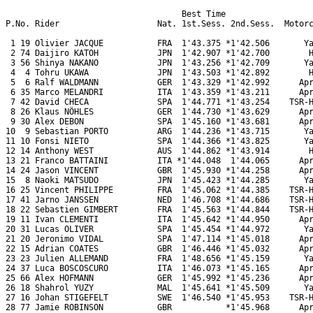
                                    Best Time

P.No. Rider                    Nat. 1st.Sess. 2nd.Sess.  Motorc
 1 19 Olivier JACQUE           FRA  1'43.375 *1'42.506       Ya
 2 74 Daijiro KATOH            JPN  1'42.907 *1'42.700        H
 3 56 Shinya NAKANO            JPN  1'43.256 *1'42.709       Ya
 4  4 Tohru UKAWA              JPN  1'43.503 *1'42.892        H
 5  6 Ralf WALDMANN            GER  1'43.329 *1'42.992      Apr
 6 35 Marco MELANDRI           ITA  1'43.359 *1'43.211      Apr
 7 42 David CHECA              SPA  1'44.771 *1'43.254    TSR-H
 8 26 Klaus NÖHLES             GER  1'44.730 *1'43.629      Apr
 9 30 Alex DEBON               SPA  1'45.160 *1'43.681      Apr
10  9 Sebastian PORTO          ARG  1'44.236 *1'43.715       Ya
11 10 Fonsi NIETO              SPA  1'44.366 *1'43.825       Ya
12 14 Anthony WEST             AUS  1'44.862 *1'43.914        H
13 21 Franco BATTAINI          ITA *1'44.048  1'44.065      Apr
14 24 Jason VINCENT            GBR  1'45.930 *1'44.258      Apr
15  8 Naoki MATSUDO            JPN  1'45.423 *1'44.285       Ya
16 25 Vincent PHILIPPE         FRA  1'45.062 *1'44.385    TSR-H
17 41 Jarno JANSSEN            NED  1'46.708 *1'44.686    TSR-H
18 22 Sebastien GIMBERT        FRA  1'45.563 *1'44.844    TSR-H
19 11 Ivan CLEMENTI            ITA  1'45.642 *1'44.950      Apr
20 31 Lucas OLIVER             SPA  1'45.454 *1'44.972       Ya
21 20 Jeronimo VIDAL           SPA  1'47.114 *1'45.018      Apr
22 15 Adrian COATES            GBR  1'46.446 *1'45.032      Apr
23 23 Julien ALLEMAND          FRA  1'48.656 *1'45.159       Ya
24 37 Luca BOSCOSCURO          ITA  1'46.073 *1'45.165      Apr
25 66 Alex HOFMANN             GER  1'45.992 *1'45.236      Apr
26 18 Shahrol YUZY             MAL  1'45.641 *1'45.509       Ya
27 16 Johan STIGEFELT          SWE  1'46.540 *1'45.953    TSR-H
28 77 Jamie ROBINSON           GBR           *1'45.968      Apr