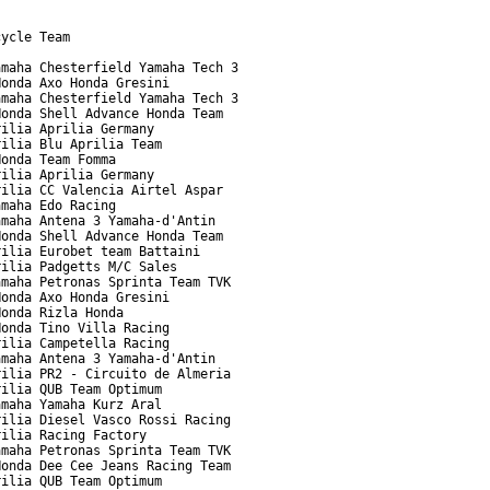
ycle Team

maha Chesterfield Yamaha Tech 3

onda Axo Honda Gresini

maha Chesterfield Yamaha Tech 3

onda Shell Advance Honda Team

ilia Aprilia Germany

ilia Blu Aprilia Team

onda Team Fomma

ilia Aprilia Germany

ilia CC Valencia Airtel Aspar

maha Edo Racing

maha Antena 3 Yamaha-d'Antin

onda Shell Advance Honda Team

ilia Eurobet team Battaini

ilia Padgetts M/C Sales

maha Petronas Sprinta Team TVK

onda Axo Honda Gresini

onda Rizla Honda

onda Tino Villa Racing

ilia Campetella Racing

maha Antena 3 Yamaha-d'Antin

ilia PR2 - Circuito de Almeria

ilia QUB Team Optimum

maha Yamaha Kurz Aral

ilia Diesel Vasco Rossi Racing

ilia Racing Factory

maha Petronas Sprinta Team TVK

onda Dee Cee Jeans Racing Team

ilia QUB Team Optimum
