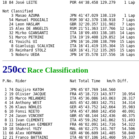
18 84 José LEITE               POR 44'38.458 129.279    1 Lap  
Not Classified

    3 Masao AZUMA              JPN 41'47.029 138.119    1 Lap  
   54 Manuel POGGIALI          RSM 30'42.370 138.918   7 Laps  
   24 Leon HASLAM              GBR 32'20.357 131.902   7 Laps  
   15 Alex DE ANGELIS          RSM 21'51.363 137.766  12 Laps  
   32 Mirko GIANSANTI          ITA 18'09.493 138.185  14 Laps  
   51 Marco PETRINI            ITA 19'19.408 129.852  14 Laps  
   41 Youichi UI               JPN 16'16.208 138.799  15 Laps  
    8 Gianluigi SCALVINI       ITA 16'41.419 135.304  15 Laps  
   35 Reinhard STOLZ           GER 16'41.712 135.265  15 Laps  
250cc
Race Classification
P.No. Rider                    Nat Total Time   km/h Diff.     
 1 74 Daijiro KATOH            JPN 45'07.769 144.560           
 2 19 Olivier JACQUE           FRA 45'18.723 143.977   10.954  
 3 35 Marco MELANDRI           ITA 45'36.086 143.063   28.317  
 4 14 Anthony WEST             AUS 45'42.083 142.751   34.314  
 5 26 Klaus NÖHLES             GER 45'43.752 142.664   35.983  
 6 10 Fonsi NIETO              SPA 45'47.860 142.450   40.091  
 7 24 Jason VINCENT            GBR 45'48.144 142.436   40.375  
 8 11 Ivan CLEMENTI            ITA 45'59.262 141.862   51.493  
 9 22 Sebastien GIMBERT        FRA 46'02.091 141.716   54.322  
10 18 Shahrol YUZY             MAL 46'02.275 141.707   54.506  
11 66 Alex HOFMANN             GER 46'06.609 141.485   58.840  
12 21 Franco BATTAINI          ITA 46'07.106 141.460   59.337  