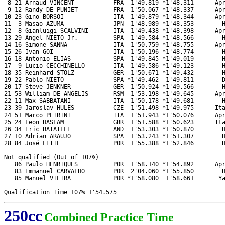
 8 21 Arnaud VINCENT           FRA  1'49.819 *1'48.311      Apr
 9 12 Randy DE PUNIET          FRA  1'50.067 *1'48.337      Apr
10 23 Gino BORSOI              ITA  1'49.879 *1'48.344      Apr
11  3 Masao AZUMA              JPN  1'48.989 *1'48.353        H
12  8 Gianluigi SCALVINI       ITA  1'49.438 *1'48.398      Apr
13 29 Angel NIETO Jr.          SPA  1'49.584 *1'48.566        H
14 16 Simone SANNA             ITA  1'50.759 *1'48.755      Apr
15 26 Ivan GOI                 ITA  1'50.196 *1'48.774        H
16 18 Antonio ELIAS            SPA  1'49.845 *1'49.019        H
17  9 Lucio CECCHINELLO        ITA  1'49.586 *1'49.123        H
18 35 Reinhard STOLZ           GER  1'50.671 *1'49.432        H
19 22 Pablo NIETO              SPA *1'49.462  1'49.811        D
20 17 Steve JENKNER            GER  1'50.924 *1'49.566        H
21 53 William DE ANGELIS       RSM  1'53.198 *1'49.645      Apr
22 11 Max SABBATANI            ITA  1'50.178 *1'49.681        H
23 39 Jaroslav HULES           CZE  1'51.498 *1'49.975      Ita
24 51 Marco PETRINI            ITA  1'51.943 *1'50.076      Apr
25 24 Leon HASLAM              GBR  1'51.588 *1'50.623      Ita
26 34 Eric BATAILLE            AND  1'53.303 *1'50.870        H
27 10 Adrian ARAUJO            SPA  1'53.243 *1'51.307        H
28 84 José LEITE               POR  1'55.388 *1'52.846        H
Not qualified (Out of 107%)

   86 Paulo HENRIQUES          POR  1'58.140 *1'54.892      Apr
   83 Emmanuel CARVALHO        POR  2'04.060 *1'55.850        H
   85 Manuel VIEIRA            POR *1'58.080  1'58.661       Ya
250cc
Combined Practice Time