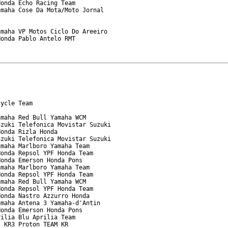
onda Echo Racing Team

maha Cose Da Mota/Moto Jornal

maha VP Motos Ciclo Do Areeiro

onda Pablo Antelo RMT

ycle Team

maha Red Bull Yamaha WCM

zuki Telefonica Movistar Suzuki

onda Rizla Honda

zuki Telefonica Movistar Suzuki

maha Marlboro Yamaha Team

onda Repsol YPF Honda Team

onda Emerson Honda Pons

maha Marlboro Yamaha Team

onda Repsol YPF Honda Team

maha Red Bull Yamaha WCM

onda Repsol YPF Honda Team

onda Nastro Azzurro Honda

maha Antena 3 Yamaha-d'Antin

onda Emerson Honda Pons

ilia Blu Aprilia Team

 KR3 Proton TEAM KR
