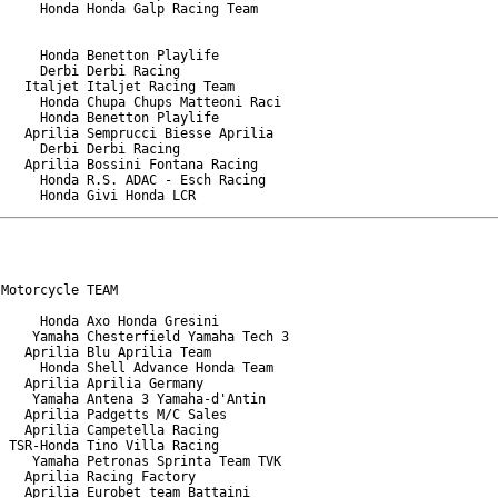
     Honda Honda Galp Racing Team

     Honda Benetton Playlife

     Derbi Derbi Racing

   Italjet Italjet Racing Team

     Honda Chupa Chups Matteoni Raci

     Honda Benetton Playlife

   Aprilia Semprucci Biesse Aprilia

     Derbi Derbi Racing

   Aprilia Bossini Fontana Racing

     Honda R.S. ADAC - Esch Racing

Motorcycle TEAM

     Honda Axo Honda Gresini

    Yamaha Chesterfield Yamaha Tech 3

   Aprilia Blu Aprilia Team

     Honda Shell Advance Honda Team

   Aprilia Aprilia Germany

    Yamaha Antena 3 Yamaha-d'Antin

   Aprilia Padgetts M/C Sales

   Aprilia Campetella Racing

 TSR-Honda Tino Villa Racing

    Yamaha Petronas Sprinta Team TVK

   Aprilia Racing Factory

   Aprilia Eurobet team Battaini
