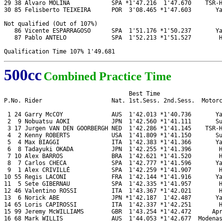
29 38 Alvaro MOLINA            SPA *1'47.216  1'47.670    TSR-H
30 85 Felisberto TEIXEIRA      POR  3'08.465 *1'47.603       Ya
Not qualified (Out of 107%)

   86 Vicente ESPARRAGOSO      SPA  1'51.176 *1'50.237       Ya
   87 Pablo ANTELO             SPA  1'52.213 *1'51.527        H
500cc
Combined Practice Time
                                    Best Time

P.No. Rider                    Nat. 1st.Sess. 2nd.Sess.  Motorc
 1 24 Garry McCOY              AUS  1'42.013 *1'40.736       Ya
 2  9 Nobuatsu AOKI            JPN  1'42.560 *1'41.111       Su
 3 17 Jurgen VAN DEN GOORBERGH NED  1'42.286 *1'41.145    TSR-H
 4  2 Kenny ROBERTS            USA  1'41.809 *1'41.150       Su
 5  4 Max BIAGGI               ITA  1'42.383 *1'41.366       Ya
 6  8 Tadayuki OKADA           JPN  1'42.255 *1'41.396        H
 7 10 Alex BARROS              BRA  1'42.621 *1'41.520        H
 8  7 Carlos CHECA             SPA  1'42.777 *1'41.596       Ya
 9  1 Alex CRIVILLÉ            SPA  1'42.259 *1'41.907        H
10 55 Regis LACONI             FRA  1'42.144 *1'41.916       Ya
11  5 Sete GIBERNAU            SPA  1'42.335 *1'41.957        H
12 46 Valentino ROSSI          ITA  1'43.367 *1'42.021        H
13  6 Norick ABE               JPN *1'42.187  1'42.487       Ya
14 65 Loris CAPIROSSI          ITA  1'42.337 *1'42.251        H
15 99 Jeremy McWILLIAMS        GBR  1'43.254 *1'42.472      Apr
16 68 Mark WILLIS              AUS  1'44.053 *1'42.677  Modenas