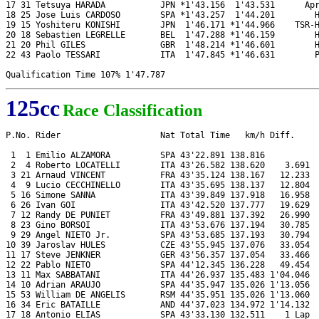
17 31 Tetsuya HARADA           JPN *1'43.156  1'43.531      Apr
18 25 Jose Luis CARDOSO        SPA *1'43.257  1'44.201        H
19 15 Yoshiteru KONISHI        JPN  1'46.171 *1'44.966    TSR-H
20 18 Sebastien LEGRELLE       BEL  1'47.288 *1'46.159        H
21 20 Phil GILES               GBR  1'48.214 *1'46.601        H
22 43 Paolo TESSARI            ITA  1'47.845 *1'46.631        P
125cc
Race Classification
P.No. Rider                    Nat Total Time   km/h Diff.     
 1  1 Emilio ALZAMORA          SPA 43'22.891 138.816           
 2  4 Roberto LOCATELLI        ITA 43'26.582 138.620    3.691  
 3 21 Arnaud VINCENT           FRA 43'35.124 138.167   12.233  
 4  9 Lucio CECCHINELLO        ITA 43'35.695 138.137   12.804  
 5 16 Simone SANNA             ITA 43'39.849 137.918   16.958  
 6 26 Ivan GOI                 ITA 43'42.520 137.777   19.629  
 7 12 Randy DE PUNIET          FRA 43'49.881 137.392   26.990  
 8 23 Gino BORSOI              ITA 43'53.676 137.194   30.785  
 9 29 Angel NIETO Jr.          SPA 43'53.685 137.193   30.794  
10 39 Jaroslav HULES           CZE 43'55.945 137.076   33.054  
11 17 Steve JENKNER            GER 43'56.357 137.054   33.466  
12 22 Pablo NIETO              SPA 44'12.345 136.228   49.454  
13 11 Max SABBATANI            ITA 44'26.937 135.483 1'04.046  
14 10 Adrian ARAUJO            SPA 44'35.947 135.026 1'13.056  
15 53 William DE ANGELIS       RSM 44'35.951 135.026 1'13.060  
16 34 Eric BATAILLE            AND 44'37.023 134.972 1'14.132  
17 18 Antonio ELIAS            SPA 43'33.130 132.511    1 Lap  