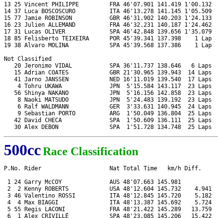
13 25 Vincent PHILIPPE         FRA 46'07.901 141.419 1'00.132  
14 37 Luca BOSCOSCURO          ITA 46'13.278 141.145 1'05.509  
15 77 Jamie ROBINSON           GBR 46'31.902 140.203 1'24.133  
16 23 Julien ALLEMAND          FRA 46'32.231 140.187 1'24.462  
17 31 Lucas OLIVER             SPA 46'42.848 139.656 1'35.079  
18 85 Felisberto TEIXEIRA      POR 45'39.341 137.398    1 Lap  
19 38 Alvaro MOLINA            SPA 45'39.568 137.386    1 Lap  
Not Classified

   20 Jeronimo VIDAL           SPA 36'11.737 138.646   6 Laps  
   15 Adrian COATES            GBR 21'30.965 139.943  14 Laps  
   41 Jarno JANSSEN            NED 16'11.019 139.540  17 Laps  
    4 Tohru UKAWA              JPN  5'15.584 143.117  23 Laps  
   56 Shinya NAKANO            JPN  5'16.156 142.858  23 Laps  
    8 Naoki MATSUDO            JPN  5'24.483 139.192  23 Laps  
    6 Ralf WALDMANN            GER  3'33.631 140.945  24 Laps  
    9 Sebastian PORTO          ARG  1'50.049 136.804  25 Laps  
   42 David CHECA              SPA  1'50.609 136.111  25 Laps  
500cc
Race Classification
P.No. Rider                    Nat Total Time   km/h Diff.     
 1 24 Garry McCOY              AUS 48'07.663 145.981           
 2  2 Kenny ROBERTS            USA 48'12.604 145.732    4.941  
 3 46 Valentino ROSSI          ITA 48'12.845 145.720    5.182  
 4  4 Max BIAGGI               ITA 48'13.387 145.692    5.724  
 5 55 Regis LACONI             FRA 48'21.422 145.289   13.759  
 6  1 Alex CRIVILLÉ            SPA 48'23.085 145.206   15.422  