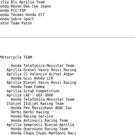
ilia Blu Aprilia Team

onda Maxon Dee Cee Jeans

onda FCC TSR

onda Tecmas Honda Elf

onda Sabre Sport

aton Team Paton

Motorcycle TEAM

     Honda Telefonica Movistar Team

   Aprilia Diesel Vasco Rossi Racing

   Aprilia CC Valencia Airtel Aspar

     Honda Givi Honda LCR

   Aprilia Diesel Vasco Rossi Racing

     Honda Team Fomma

   Aprilia Scrab Competition

   Aprilia LAE - UGT 3000

     Honda Telefonica Movistar Team

   Italjet Italjet Racing Team

     Honda Pev Massivhaus ADAC Sac

     Derbi Derbi Racing

     Honda Racing Service

     Honda Antinucci Racing Team

   Aprilia Semprucci Biesse Aprilia

     Honda Queroseno Racing Team

     Honda Chupa Chups Matteoni Raci
