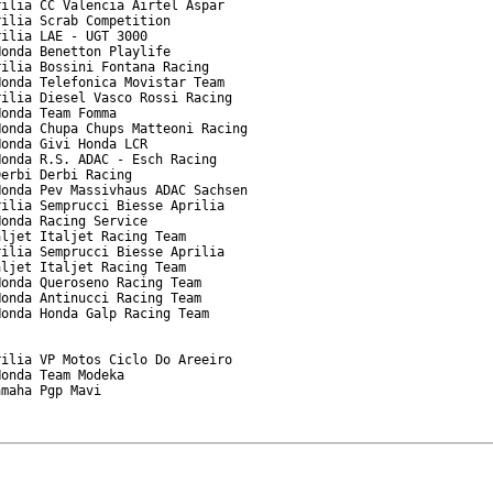
ilia CC Valencia Airtel Aspar

ilia Scrab Competition

ilia LAE - UGT 3000

onda Benetton Playlife

ilia Bossini Fontana Racing

onda Telefonica Movistar Team

ilia Diesel Vasco Rossi Racing

onda Team Fomma

onda Chupa Chups Matteoni Racing

onda Givi Honda LCR

onda R.S. ADAC - Esch Racing

erbi Derbi Racing

onda Pev Massivhaus ADAC Sachsen

ilia Semprucci Biesse Aprilia

onda Racing Service

ljet Italjet Racing Team

ilia Semprucci Biesse Aprilia

ljet Italjet Racing Team

onda Queroseno Racing Team

onda Antinucci Racing Team

onda Honda Galp Racing Team

ilia VP Motos Ciclo Do Areeiro

onda Team Modeka

maha Pgp Mavi
