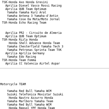
 TSR-Honda Axo Honda Gresini

   Aprilia Diesel Vasco Rossi Racing

   Aprilia QUB Team Optimum

    Yamaha Yamaha Kurz Aral

    Yamaha Antena 3 Yamaha-d'Antin

    Yamaha Cose Da Mota/Moto Jornal

 TSR-Honda Echo Racing Team

   Aprilia PR2 - Circuito de Almeria

   Aprilia QUB Team Optimum

 TSR-Honda Rizla Honda

     Honda Shell Advance Honda Team

    Yamaha Chesterfield Yamaha Tech 3

    Yamaha Petronas Sprinta Team TVK

   Aprilia Aprilia Germany

    Yamaha Edo Racing

 TSR-Honda Team Fomma

Motorcycle TEAM

    Yamaha Red Bull Yamaha WCM

    Suzuki Telefonica Movistar Suzuki

     Honda Nastro Azzurro Honda

    Yamaha Marlboro Yamaha Team

    Yamaha Red Bull Yamaha WCM

     Honda Repsol YPF Honda Team
