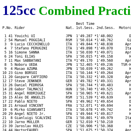
125cc
Combined Practi
                                    Best Time

P.No. Rider                    Nat. 1st.Sess. 2nd.Sess.  Motorc
 1 41 Youichi UI               JPN  1'49.287 *1'48.002        D
 2 54 Manuel POGGIALI          RSM  1'50.014 *1'48.762       Gi
 3  9 Lucio CECCHINELLO        ITA  1'49.844 *1'48.838      Apr
 4  7 Stefano PERUGINI         ITA  1'49.898 *1'49.070      Ita
 5 16 Simone SANNA             ITA  1'50.030 *1'49.071      Apr
 6 24 Toni ELIAS               SPA  1'50.015 *1'49.158        H
 7 11 Max SABBATANI            ITA *1'49.170  1'49.560      Apr
 8  5 Noboru UEDA              JPN  1'52.465 *1'49.236    TSR-H
 9  4 Masao AZUMA              JPN  1'50.039 *1'49.262        H
10 23 Gino BORSOI              ITA  1'50.144 *1'49.264      Apr
11 20 Gaspare CAFFIERO         ITA  1'50.332 *1'49.328      Apr
12 17 Steve JENKNER            GER  1'49.782 *1'49.331      Apr
13 26 Daniel PEDROSA           SPA  1'50.744 *1'49.483        H
14 28 Gabor TALMACSI           HUN  1'50.740 *1'49.525        H
15 31 Angel RODRIGUEZ          SPA  1'50.965 *1'49.621      Apr
16 15 Alex DE ANGELIS          RSM  1'51.539 *1'49.639        H
17 22 Pablo NIETO              SPA  1'49.962 *1'49.654        D
18 21 Arnaud VINCENT           FRA  1'52.071 *1'49.694        H
19  6 Mirko GIANSANTI          ITA  1'50.678 *1'49.742        H
20 29 Angel NIETO Jr.          SPA  1'49.944 *1'49.817        H
21  8 Gianluigi SCALVINI       ITA  1'50.801 *1'49.979      Ita
22 10 Jarno MULLER             GER  1'52.010 *1'50.210        H
23 39 Jaroslav HULES           CZE  1'50.906 *1'50.368        H
24 44 HectorFAUBEL             SPA  1'51.675 *1'50.374      Apr