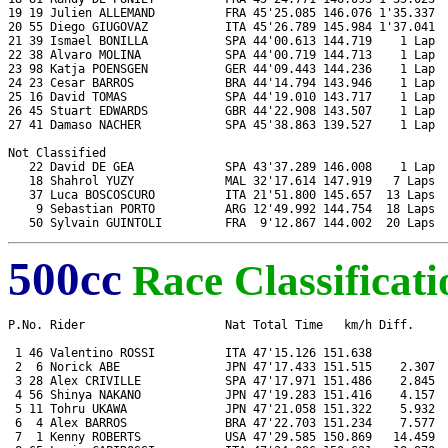
19 19 Julien ALLEMAND          FRA 45'25.085 146.076 1'35.337  
20 55 Diego GIUGOVAZ           ITA 45'26.789 145.984 1'37.041  
21 39 Ismael BONILLA           SPA 44'00.613 144.719    1 Lap  
22 38 Alvaro MOLINA            SPA 44'00.719 144.713    1 Lap  
23 98 Katja POENSGEN           GER 44'09.443 144.236    1 Lap  
24 23 Cesar BARROS             BRA 44'14.794 143.946    1 Lap  
25 16 David TOMAS              SPA 44'19.010 143.717    1 Lap  
26 45 Stuart EDWARDS           GBR 44'22.908 143.507    1 Lap  
27 41 Damaso NACHER            SPA 45'38.863 139.527    1 Lap  
Not Classified

   22 David DE GEA             SPA 43'37.289 146.008    1 Lap  
   18 Shahrol YUZY             MAL 32'17.614 147.919   7 Laps  
   37 Luca BOSCOSCURO          ITA 21'51.800 145.657  13 Laps  
    9 Sebastian PORTO          ARG 12'49.992 144.754  18 Laps  
500cc
Race Classificati
P.No. Rider                    Nat Total Time   km/h Diff.     
 1 46 Valentino ROSSI          ITA 47'15.126 151.638           
 2  6 Norick ABE               JPN 47'17.433 151.515    2.307  
 3 28 Alex CRIVILLE            SPA 47'17.971 151.486    2.845  
 4 56 Shinya NAKANO            JPN 47'19.283 151.416    4.157  
 5 11 Tohru UKAWA              JPN 47'21.058 151.322    5.932  
 6  4 Alex BARROS              BRA 47'22.703 151.234    7.577  
 7  1 Kenny ROBERTS            USA 47'29.585 150.869   14.459  