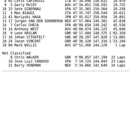
 8 65 Loris CAPIROSSI          ITA 47'34.096 150.631   18.970  
 9  5 Garry McCOY              AUS 47'34.851 150.591   19.725  
10 15 Sete GIBERNAU            SPA 47'35.365 150.564   20.239  
11  3 Max BIAGGI               ITA 47'35.747 150.544   20.621  
12 41 Noriyuki HAGA            JPN 47'45.017 150.056   29.891  
13 17 Jurgen VAN DEN GOORBERGH NED 47'57.964 149.381   42.838  
14  7 Carlos CHECA             SPA 48'00.656 149.242   45.530  
15 14 Anthony WEST             AUS 48'00.974 149.225   45.848  
16  9 Leon HASLAM              GBR 48'17.484 148.375 1'02.358  
17 16 Johan STIGEFELT          SWE 48'28.207 147.828 1'13.081  
18 24 Jason VINCENT            GBR 48'38.320 147.316 1'23.194  
19 68 Mark WILLIS              AUS 47'52.366 144.129    1 Lap  
Not Classified

    8 Chris WALKER             GBR  9'00.857 147.199  22 Laps  
   10 Jose Luis CARDOSO        SPA  7'19.725 144.843  23 Laps  