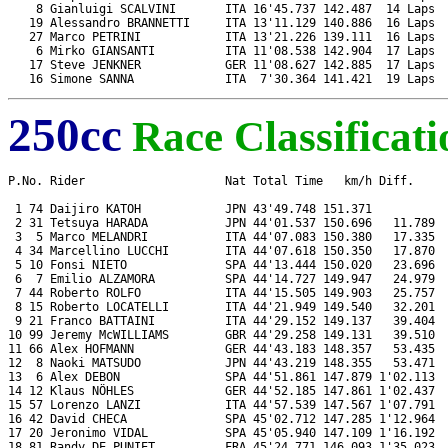
    8 Gianluigi SCALVINI       ITA 16'45.737 142.487  14 Laps  
   19 Alessandro BRANNETTI     ITA 13'11.129 140.886  16 Laps  
   27 Marco PETRINI            ITA 13'21.226 139.111  16 Laps  
    6 Mirko GIANSANTI          ITA 11'08.538 142.904  17 Laps  
   17 Steve JENKNER            GER 11'08.627 142.885  17 Laps  
250cc
Race Classificati
P.No. Rider                    Nat Total Time   km/h Diff.     
 1 74 Daijiro KATOH            JPN 43'49.748 151.371           
 2 31 Tetsuya HARADA           JPN 44'01.537 150.696   11.789  
 3  5 Marco MELANDRI           ITA 44'07.083 150.380   17.335  
 4 34 Marcellino LUCCHI        ITA 44'07.618 150.350   17.870  
 5 10 Fonsi NIETO              SPA 44'13.444 150.020   23.696  
 6  7 Emilio ALZAMORA          SPA 44'14.727 149.947   24.979  
 7 44 Roberto ROLFO            ITA 44'15.505 149.903   25.757  
 8 15 Roberto LOCATELLI        ITA 44'21.949 149.540   32.201  
 9 21 Franco BATTAINI          ITA 44'29.152 149.137   39.404  
10 99 Jeremy McWILLIAMS        GBR 44'29.258 149.131   39.510  
11 66 Alex HOFMANN             GER 44'43.183 148.357   53.435  
12  8 Naoki MATSUDO            JPN 44'43.219 148.355   53.471  
13  6 Alex DEBON               SPA 44'51.861 147.879 1'02.113  
14 12 Klaus NÖHLES             GER 44'52.185 147.861 1'02.437  
15 57 Lorenzo LANZI            ITA 44'57.539 147.567 1'07.791  
16 42 David CHECA              SPA 45'02.712 147.285 1'12.964  
17 20 Jeronimo VIDAL           SPA 45'05.940 147.109 1'16.192  
18 81 Randy DE PUNIET          FRA 45'24.771 146.093 1'35.023  