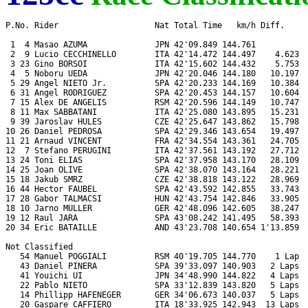
P.No. Rider                    Nat Total Time   km/h Diff.     
 1  4 Masao AZUMA              JPN 42'09.849 144.761           
 2  9 Lucio CECCHINELLO        ITA 42'14.472 144.497    4.623  
 3 23 Gino BORSOI              ITA 42'15.602 144.432    5.753  
 4  5 Noboru UEDA              JPN 42'20.046 144.180   10.197  
 5 29 Angel NIETO Jr.          SPA 42'20.233 144.169   10.384  
 6 31 Angel RODRIGUEZ          SPA 42'20.453 144.157   10.604  
 7 15 Alex DE ANGELIS          RSM 42'20.596 144.149   10.747  
 8 11 Max SABBATANI            ITA 42'25.080 143.895   15.231  
 9 39 Jaroslav HULES           CZE 42'25.647 143.862   15.798  
10 26 Daniel PEDROSA           SPA 42'29.346 143.654   19.497  
11 21 Arnaud VINCENT           FRA 42'34.554 143.361   24.705  
12  7 Stefano PERUGINI         ITA 42'37.561 143.192   27.712  
13 24 Toni ELIAS               SPA 42'37.958 143.170   28.109  
14 25 Joan OLIVE               SPA 42'38.070 143.164   28.221  
15 18 Jakub SMRZ               CZE 42'38.818 143.122   28.969  
16 44 Hector FAUBEL            SPA 42'43.592 142.855   33.743  
17 28 Gabor TALMACSI           HUN 42'43.754 142.846   33.905  
18 10 Jarno MULLER             GER 42'48.096 142.605   38.247  
19 12 Raul JARA                SPA 43'08.242 141.495   58.393  
20 34 Eric BATAILLE            AND 43'23.708 140.654 1'13.859  
Not Classified

   54 Manuel POGGIALI          RSM 40'19.705 144.770    1 Lap  
   43 Daniel PINERA            SPA 39'33.097 140.903   2 Laps  
   41 Youichi UI               JPN 34'48.990 144.822   4 Laps  
   22 Pablo NIETO              SPA 33'12.839 143.820   5 Laps  
   14 Phillipp HAFENEGER       GER 34'06.673 140.037   5 Laps  
   20 Gaspare CAFFIERO         ITA 18'33.925 142.943  13 Laps  