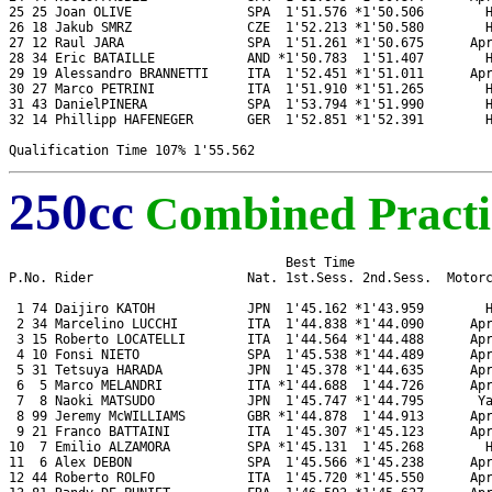
25 25 Joan OLIVE               SPA  1'51.576 *1'50.506        H
26 18 Jakub SMRZ               CZE  1'52.213 *1'50.580        H
27 12 Raul JARA                SPA  1'51.261 *1'50.675      Apr
28 34 Eric BATAILLE            AND *1'50.783  1'51.407        H
29 19 Alessandro BRANNETTI     ITA  1'52.451 *1'51.011      Apr
30 27 Marco PETRINI            ITA  1'51.910 *1'51.265        H
31 43 DanielPINERA             SPA  1'53.794 *1'51.990        H
32 14 Phillipp HAFENEGER       GER  1'52.851 *1'52.391        H
250cc
Combined Practi
                                    Best Time

P.No. Rider                    Nat. 1st.Sess. 2nd.Sess.  Motorc
 1 74 Daijiro KATOH            JPN  1'45.162 *1'43.959        H
 2 34 Marcelino LUCCHI         ITA  1'44.838 *1'44.090      Apr
 3 15 Roberto LOCATELLI        ITA  1'44.564 *1'44.488      Apr
 4 10 Fonsi NIETO              SPA  1'45.538 *1'44.489      Apr
 5 31 Tetsuya HARADA           JPN  1'45.378 *1'44.635      Apr
 6  5 Marco MELANDRI           ITA *1'44.688  1'44.726      Apr
 7  8 Naoki MATSUDO            JPN  1'45.747 *1'44.795       Ya
 8 99 Jeremy McWILLIAMS        GBR *1'44.878  1'44.913      Apr
 9 21 Franco BATTAINI          ITA  1'45.307 *1'45.123      Apr
10  7 Emilio ALZAMORA          SPA *1'45.131  1'45.268        H
11  6 Alex DEBON               SPA  1'45.566 *1'45.238      Apr
12 44 Roberto ROLFO            ITA  1'45.720 *1'45.550      Apr