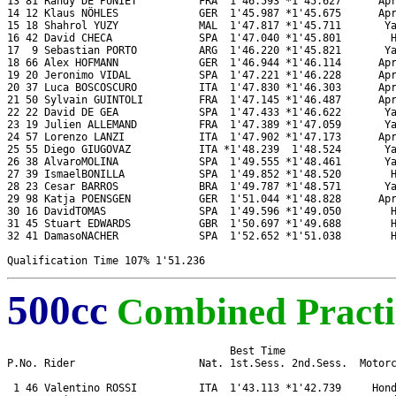
13 81 Randy DE PUNIET          FRA  1'46.593 *1'45.627      Apr
14 12 Klaus NÖHLES             GER  1'45.987 *1'45.675      Apr
15 18 Shahrol YUZY             MAL  1'47.817 *1'45.711       Ya
16 42 David CHECA              SPA  1'47.040 *1'45.801        H
17  9 Sebastian PORTO          ARG  1'46.220 *1'45.821       Ya
18 66 Alex HOFMANN             GER  1'46.944 *1'46.114      Apr
19 20 Jeronimo VIDAL           SPA  1'47.221 *1'46.228      Apr
20 37 Luca BOSCOSCURO          ITA  1'47.830 *1'46.303      Apr
21 50 Sylvain GUINTOLI         FRA  1'47.145 *1'46.487      Apr
22 22 David DE GEA             SPA  1'47.433 *1'46.622       Ya
23 19 Julien ALLEMAND          FRA  1'47.389 *1'47.059       Ya
24 57 Lorenzo LANZI            ITA  1'47.902 *1'47.173      Apr
25 55 Diego GIUGOVAZ           ITA *1'48.239  1'48.524       Ya
26 38 AlvaroMOLINA             SPA  1'49.555 *1'48.461       Ya
27 39 IsmaelBONILLA            SPA  1'49.852 *1'48.520        H
28 23 Cesar BARROS             BRA  1'49.787 *1'48.571       Ya
29 98 Katja POENSGEN           GER  1'51.044 *1'48.828      Apr
30 16 DavidTOMAS               SPA  1'49.596 *1'49.050        H
31 45 Stuart EDWARDS           GBR  1'50.697 *1'49.688        H
32 41 DamasoNACHER             SPA  1'52.652 *1'51.038        H
500cc
Combined Practi
                                    Best Time 

P.No. Rider                    Nat. 1st.Sess. 2nd.Sess.  Motorc
 1 46 Valentino ROSSI          ITA  1'43.113 *1'42.739     Hond