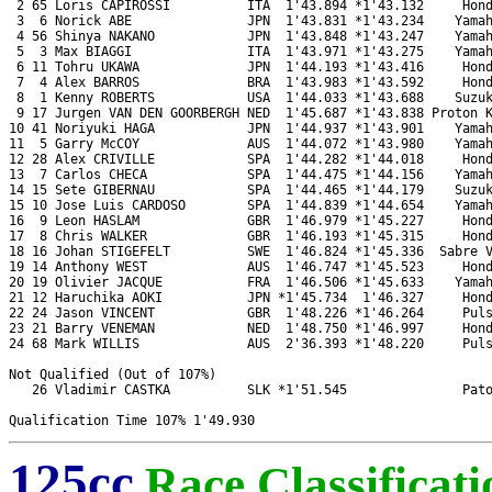
 2 65 Loris CAPIROSSI          ITA  1'43.894 *1'43.132     Hond
 3  6 Norick ABE               JPN  1'43.831 *1'43.234    Yamah
 4 56 Shinya NAKANO            JPN  1'43.848 *1'43.247    Yamah
 5  3 Max BIAGGI               ITA  1'43.971 *1'43.275    Yamah
 6 11 Tohru UKAWA              JPN  1'44.193 *1'43.416     Hond
 7  4 Alex BARROS              BRA  1'43.983 *1'43.592     Hond
 8  1 Kenny ROBERTS            USA  1'44.033 *1'43.688    Suzuk
 9 17 Jurgen VAN DEN GOORBERGH NED  1'45.687 *1'43.838 Proton K
10 41 Noriyuki HAGA            JPN  1'44.937 *1'43.901    Yamah
11  5 Garry McCOY              AUS  1'44.072 *1'43.980    Yamah
12 28 Alex CRIVILLE            SPA  1'44.282 *1'44.018     Hond
13  7 Carlos CHECA             SPA  1'44.475 *1'44.156    Yamah
14 15 Sete GIBERNAU            SPA  1'44.465 *1'44.179    Suzuk
15 10 Jose Luis CARDOSO        SPA  1'44.839 *1'44.654    Yamah
16  9 Leon HASLAM              GBR  1'46.979 *1'45.227     Hond
17  8 Chris WALKER             GBR  1'46.193 *1'45.315     Hond
18 16 Johan STIGEFELT          SWE  1'46.824 *1'45.336  Sabre V
19 14 Anthony WEST             AUS  1'46.747 *1'45.523     Hond
20 19 Olivier JACQUE           FRA  1'46.506 *1'45.633    Yamah
21 12 Haruchika AOKI           JPN *1'45.734  1'46.327     Hond
22 24 Jason VINCENT            GBR  1'48.226 *1'46.264     Puls
23 21 Barry VENEMAN            NED  1'48.750 *1'46.997     Hond
24 68 Mark WILLIS              AUS  2'36.393 *1'48.220     Puls
Not Qualified (Out of 107%)

   26 Vladimir CASTKA          SLK *1'51.545               Pato
125cc
Race Classificati