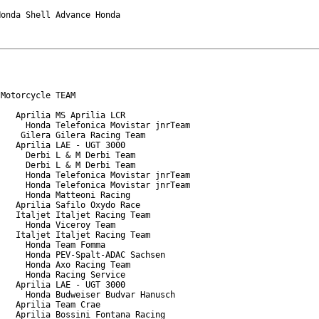
onda Shell Advance Honda

Motorcycle TEAM

   Aprilia MS Aprilia LCR

     Honda Telefonica Movistar jnrTeam

    Gilera Gilera Racing Team

   Aprilia LAE - UGT 3000

     Derbi L & M Derbi Team

     Derbi L & M Derbi Team

     Honda Telefonica Movistar jnrTeam

     Honda Telefonica Movistar jnrTeam

     Honda Matteoni Racing

   Aprilia Safilo Oxydo Race

   Italjet Italjet Racing Team

     Honda Viceroy Team

   Italjet Italjet Racing Team

     Honda Team Fomma

     Honda PEV-Spalt-ADAC Sachsen

     Honda Axo Racing Team

     Honda Racing Service

   Aprilia LAE - UGT 3000

     Honda Budweiser Budvar Hanusch

   Aprilia Team Crae

   Aprilia Bossini Fontana Racing
