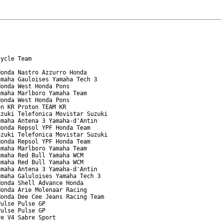
ycle Team

onda Nastro Azzurro Honda

maha Gauloises Yamaha Tech 3

onda West Honda Pons

maha Marlboro Yamaha Team

onda West Honda Pons

n KR Proton TEAM KR

zuki Telefonica Movistar Suzuki

maha Antena 3 Yamaha-d'Antin

onda Repsol YPF Honda Team

zuki Telefonica Movistar Suzuki

onda Repsol YPF Honda Team

maha Marlboro Yamaha Team

maha Red Bull Yamaha WCM

maha Red Bull Yamaha WCM

maha Antena 3 Yamaha-d'Antin

maha Galuloises Yamaha Tech 3

onda Shell Advance Honda

onda Arie Molenaar Racing

onda Dee Cee Jeans Racing Team

ulse Pulse GP

ulse Pulse GP

e V4 Sabre Sport
