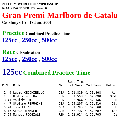
2001 FIM WORLD CHAMPIONSHIP
ROAD RACE SERIES round 6
Gran Premi Marlboro de Catal
Catalunya 15 - 17 Jun. 2001
Practice
Combined Practice Time
125cc
,
250cc
,
500cc
Race
Classification
125cc
,
250cc
,
500cc
125cc
Combined Practice Time
                                    Best Time

P.No. Rider                    Nat. 1st.Sess. 2nd.Sess.  Motorc
 1  9 Lucio CECCHINELLO        ITA  1'51.820 *1'51.368      Apr
 2  5 N.Noboru UEDA            JPN  1'53.508 *1'52.090    TSR-H
 3 41 Youichi UI               JPN  1'52.944 *1'52.146        D
 4  7 Stefano PERUGINI         ITA  1'54.297 *1'52.410      Ita
 5 24 Toni ELIAS               SPA  1'52.785 *1'52.560        H
 6 17 Steve JENKNER            GER  1'53.707 *1'52.682      Apr
 7 54 Manuel POGGIALI          RSM  1'52.914 *1'52.705       Gi