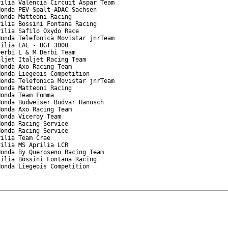
ilia Valencia Circuit Aspar Team

onda PEV-Spalt-ADAC Sachsen

onda Matteoni Racing

ilia Bossini Fontana Racing

ilia Safilo Oxydo Race

onda Telefonica Movistar jnrTeam

ilia LAE - UGT 3000

erbi L & M Derbi Team

ljet Italjet Racing Team

onda Axo Racing Team

onda Liegeois Competition

onda Telefonica Movistar jnrTeam

onda Matteoni Racing

onda Team Fomma

onda Budweiser Budvar Hanusch

onda Axo Racing Team

onda Viceroy Team

onda Racing Service

onda Racing Service

ilia Team Crae

ilia MS Aprilia LCR

onda By Queroseno Racing Team

ilia Bossini Fontana Racing

onda Liegeois Competition
