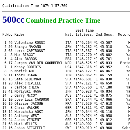
500cc
Combined Practice Time
                                    Best Time 

P.No. Rider                    Nat. 1st.Sess. 2nd.Sess.  Motorc
 1 46 Valentino ROSSI          ITA  1'46.264 *1'45.507        H
 2 56 Shinya NAKANO            JPN  1'46.282 *1'45.518       Ya
 3 65 Loris CAPIROSSI          ITA *1'45.587  1'45.630        H
 4  3 Max BIAGGI               ITA  1'47.270 *1'45.682       Ya
 5  4 Alex BARROS              BRA  1'46.217 *1'45.761        H
 6 17 Jurgen VAN DEN GOORBERGH NED  1'46.525 *1'45.833    Proto
 7  1 Kenny ROBERTS            USA  1'47.316 *1'45.952       Su
 8  6 Norick ABE               JPN  1'46.127 *1'46.067       Ya
 9 11 Tohru UKAWA              JPN  1'46.862 *1'46.159        H
10 15 Sete GIBERNAU            SPA *1'46.601  1'46.830       Su
11 28 Alex CRIVILLE            SPA  1'47.121 *1'46.650        H
12  7 Carlos CHECA             SPA *1'46.760  1'47.180       Ya
13 41 Noriyuki HAGA            JPN  1'46.928 *1'46.834       Ya
14  5 Garry McCOY              AUS  1'47.251 *1'46.875       Ya
15 10 Jose Luis CARDOSO        SPA  1'48.544 *1'47.066       Ya
16 19 Olivier JACQUE           FRA  1'47.629 *1'47.618       Ya
17  8 Chris WALKER             GBR  1'48.311 *1'47.860        H
18 12 Haruchika AOKI           JPN  1'49.644 *1'48.110        H
19 14 Anthony WEST             AUS  1'49.974 *1'48.958        H
20 24 Jason VINCENT            GBR *1'49.528  1'49.812        P
21 68 Mark WILLIS              AUS *1'49.902  1'51.088        P
22 16 Johan STIGEFELT          SWE  1'50.919 *1'49.960     Sabr