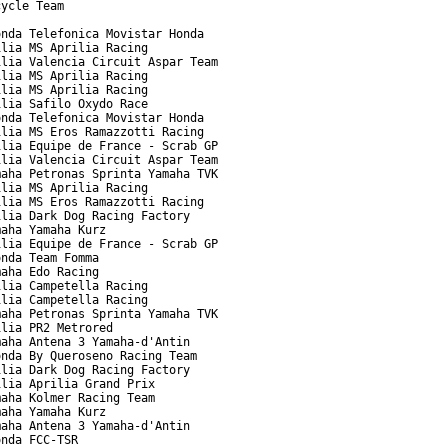
ycle Team

nda Telefonica Movistar Honda

lia MS Aprilia Racing

lia Valencia Circuit Aspar Team

lia MS Aprilia Racing

lia MS Aprilia Racing

lia Safilo Oxydo Race

nda Telefonica Movistar Honda

lia MS Eros Ramazzotti Racing

lia Equipe de France - Scrab GP

lia Valencia Circuit Aspar Team

aha Petronas Sprinta Yamaha TVK

lia MS Aprilia Racing

lia MS Eros Ramazzotti Racing

lia Dark Dog Racing Factory

aha Yamaha Kurz

lia Equipe de France - Scrab GP

nda Team Fomma

aha Edo Racing

lia Campetella Racing

lia Campetella Racing

aha Petronas Sprinta Yamaha TVK

lia PR2 Metrored

aha Antena 3 Yamaha-d'Antin

nda By Queroseno Racing Team

lia Dark Dog Racing Factory

lia Aprilia Grand Prix

aha Kolmer Racing Team

aha Yamaha Kurz

aha Antena 3 Yamaha-d'Antin

nda FCC-TSR
