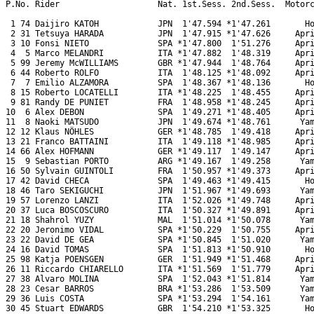
P.No. Rider                    Nat. 1st.Sess. 2nd.Sess.  Motorc
 1 74 Daijiro KATOH            JPN  1'47.594 *1'47.261       Ho
 2 31 Tetsuya HARADA           JPN  1'47.915 *1'47.626     Apri
 3 10 Fonsi NIETO              SPA *1'47.800  1'51.276     Apri
 4  5 Marco MELANDRI           ITA *1'47.882  1'48.319     Apri
 5 99 Jeremy McWILLIAMS        GBR *1'47.944  1'48.764     Apri
 6 44 Roberto ROLFO            ITA  1'48.125 *1'48.092     Apri
 7  7 Emilio ALZAMORA          SPA  1'48.367 *1'48.136       Ho
 8 15 Roberto LOCATELLI        ITA *1'48.225  1'48.455     Apri
 9 81 Randy DE PUNIET          FRA  1'48.958 *1'48.245     Apri
10  6 Alex DEBON               SPA  1'49.271 *1'48.405     Apri
11  8 Naoki MATSUDO            JPN  1'49.674 *1'48.761      Yam
12 12 Klaus NÖHLES             GER *1'48.785  1'49.418     Apri
13 21 Franco BATTAINI          ITA  1'49.118 *1'48.985     Apri
14 66 Alex HOFMANN             GER *1'49.117  1'49.147     Apri
15  9 Sebastian PORTO          ARG *1'49.167  1'49.258      Yam
16 50 Sylvain GUINTOLI         FRA  1'50.957 *1'49.373     Apri
17 42 David CHECA              SPA  1'49.463 *1'49.415       Ho
18 46 Taro SEKIGUCHI           JPN  1'51.967 *1'49.693      Yam
19 57 Lorenzo LANZI            ITA  1'52.026 *1'49.748     Apri
20 37 Luca BOSCOSCURO          ITA  1'50.327 *1'49.891     Apri
21 18 Shahrol YUZY             MAL  1'51.014 *1'50.078      Yam
22 20 Jeronimo VIDAL           SPA *1'50.229  1'50.755     Apri
23 22 David DE GEA             SPA *1'50.845  1'51.020      Yam
24 16 David TOMAS              SPA  1'51.813 *1'50.910       Ho
25 98 Katja POENSGEN           GER  1'51.949 *1'51.468     Apri
26 11 Riccardo CHIARELLO       ITA *1'51.569  1'51.779     Apri
27 38 Alvaro MOLINA            SPA  1'52.043 *1'51.814      Yam
28 23 Cesar BARROS             BRA *1'53.286  1'53.509      Yam
29 36 Luis COSTA               SPA *1'53.294  1'54.161      Yam
30 45 Stuart EDWARDS           GBR  1'54.210 *1'53.325       Ho