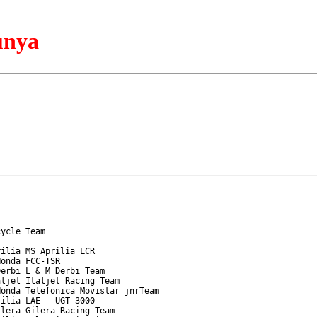
unya
ycle Team

ilia MS Aprilia LCR

onda FCC-TSR

erbi L & M Derbi Team

ljet Italjet Racing Team

onda Telefonica Movistar jnrTeam

ilia LAE - UGT 3000

lera Gilera Racing Team
