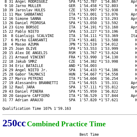
 8 31 Angel RODRIGUEZ          SPA *1'52.787  1'54.867      Apr
 9 10 Jarno MULLER             GER  1'54.458 *1'52.803        H
10 39 Jaroslav HULES           CZE  1'53.997 *1'52.938        H
11 11 Max SABBATANI            ITA *1'53.001  1'53.076      Apr
12 16 Simone SANNA             ITA *1'53.019  1'53.293      Apr
13 26 Daniel PEDROSA           SPA *1'53.050  1'53.592        H
14 23 Gino BORSOI              ITA  1'54.191 *1'53.160      Apr
15 22 Pablo NIETO              SPA  1'53.227 *1'53.196        D
16  8 Gianluigi SCALVINI       ITA  1'54.111 *1'53.369      Ita
17  6 Mirko GIANSANTI          ITA *1'53.481  1'53.588        H
18  4 Masao AZUMA              JPN *1'53.519  1'54.012        H
19 25 Joan OLIVE               SPA *1'53.553  1'53.999        H
20 15 Alex DE ANGELIS          RSM  1'53.767 *1'53.624        H
21 21 Arnaud VINCENT           FRA *1'53.990  1'54.130        H
22 18 Jakub SMRZ               CZE  1'54.382 *1'53.998        H
23 34 Eric BATAILLE            AND *1'54.003                  H
24 29 Angel NIETO Jr.          SPA  1'54.433 *1'54.186        H
25 28 Gabor TALMACSI           HUN  1'54.667 *1'54.558        H
26 27 Marco PETRINI            ITA *1'54.604  1'56.254        H
27 19 Alessandro BRANNETTI     ITA *1'54.915  1'55.331      Apr
28 12 Raul JARA                SPA  1'57.111 *1'55.812      Apr
29 43 Daniel PINERA            SPA *1'55.959  1'56.822        H
30 20 Gaspare CAFFIERO         ITA *1'56.529  1'57.844      Apr
31 77 Adrian ARAUJO            SPA  1'57.820 *1'57.621        H
250cc
Combined Practice Time
                                    Best Time
