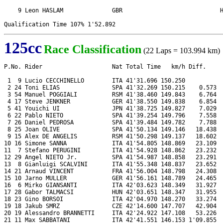
    9 Leon HASLAM              GBR                            H
125cc
Race Classification
(22 Laps = 103.994 km)
P.No. Rider                    Nat Total Time   km/h Diff.     
 1  9 Lucio CECCHINELLO        ITA 41'31.696 150.250           
 2 24 Toni ELIAS               SPA 41'32.269 150.215    0.573  
 3 54 Manuel POGGIALI          RSM 41'38.460 149.843    6.764  
 4 17 Steve JENKNER            GER 41'38.550 149.838    6.854  
 5 41 Youichi UI               JPN 41'38.725 149.827    7.029  
 6 22 Pablo NIETO              SPA 41'39.254 149.796    7.558  
 7 26 Daniel PEDROSA           SPA 41'39.484 149.782    7.788  
 8 25 Joan OLIVE               SPA 41'50.134 149.146   18.438  
 9 15 Alex DE ANGELIS          RSM 41'50.298 149.137   18.602  
10 16 Simone SANNA             ITA 41'54.805 148.869   23.109  
11  7 Stefano PERUGINI         ITA 41'54.928 148.862   23.232  
12 29 Angel NIETO Jr.          SPA 41'54.987 148.858   23.291  
13  8 Gianluigi SCALVINI       ITA 41'55.348 148.837   23.652  
14 21 Arnaud VINCENT           FRA 41'56.004 148.798   24.308  
15 10 Jarno MULLER             GER 41'56.161 148.789   24.465  
16  6 Mirko GIANSANTI          ITA 42'03.623 148.349   31.927  
17 28 Gabor TALMACSI           HUN 42'03.651 148.347   31.955  
18 23 Gino BORSOI              ITA 42'04.970 148.270   33.274  
19 18 Jakub SMRZ               CZE 42'14.600 147.707   42.904  
20 19 Alessandro BRANNETTI     ITA 42'24.922 147.108   53.226  
21 11 Max SABBATANI            ITA 42'41.551 146.153 1'09.855  