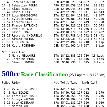
13 46 Taro SEKIGUCHI           JPN 42'18.529 154.182   38.182  
14  9 Sebastian PORTO          ARG 42'18.659 154.174   38.312  
15 12 Klaus NÖHLES             GER 42'19.048 154.150   38.701  
16 42 David CHECA              SPA 42'22.990 153.911   42.643  
17 37 Luca BOSCOSCURO          ITA 42'22.994 153.911   42.647  
18 50 Sylvain GUINTOLI         FRA 42'29.583 153.513   49.236  
19 57 Lorenzo LANZI            ITA 42'31.145 153.419   50.798  
20 21 Franco BATTAINI          ITA 42'36.420 153.103   56.073  
21 22 David DE GEA             SPA 43'10.711 151.076 1'30.364  
22 16 David TOMAS              SPA 43'10.779 151.072 1'30.432  
23 11 Riccardo CHIARELLO       ITA 43'33.788 149.742 1'53.441  
24 38 Alvaro MOLINA            SPA 43'33.931 149.734 1'53.584  
25 36 Luis COSTA               SPA 42'22.499 147.248    1 Lap  
26 98 Katja POENSGEN           GER 43'01.962 144.997    1 Lap  
Not Classified

    5 Marco MELANDRI           ITA 18'12.383 155.780  13 Laps  
   20 Jeronimo VIDAL           SPA 11'40.217 145.816  17 Laps  
500cc
Race Classification
(25 Laps = 118.175 km)
P.No. Rider                    Nat Total Time   km/h Diff.     
 1 46 Valentino ROSSI          ITA 44'57.142 157.733           
 2  3 Max BIAGGI               ITA 44'59.721 157.582    2.579  
 3 65 Loris CAPIROSSI          ITA 45'00.358 157.545    3.216  
 4 56 Shinya NAKANO            JPN 45'00.399 157.543    3.257  
 5 15 Sete GIBERNAU            SPA 45'01.131 157.500    3.989  
 6  6 Norick ABE               JPN 45'01.847 157.458    4.705  