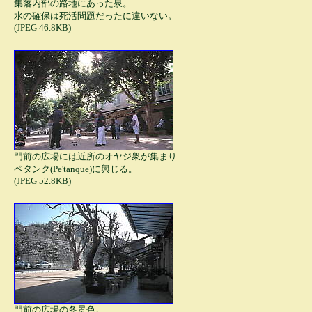
集落内部の路地にあった泉。
水の確保は死活問題だったに違いない。
(JPEG 46.8KB)
門前の広場には近所のオヤジ衆が集まり
ペタンク(Pe'tanque)に興じる。
(JPEG 52.8KB)
門前の広場の冬景色。