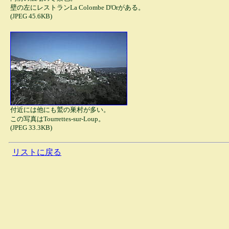
壁の左にレストランLa Colombe D'Orがある。
(JPEG 45.6KB)
付近には他にも鷲の巣村が多い。
この写真はTourrettes-sur-Loup。
(JPEG 33.3KB)
リストに戻る