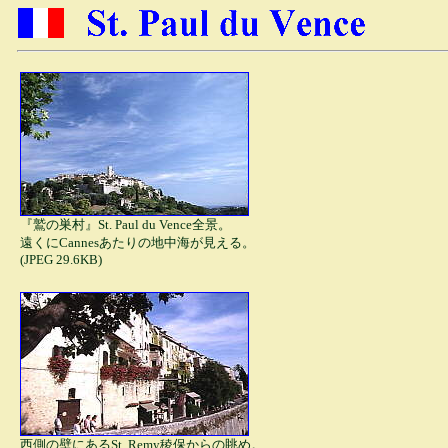
『鷲の巣村』St. Paul du Vence全景。
遠くにCannesあたりの地中海が見える。
(JPEG 29.6KB)
西側の壁にあるSt. Remy稜保からの眺め。