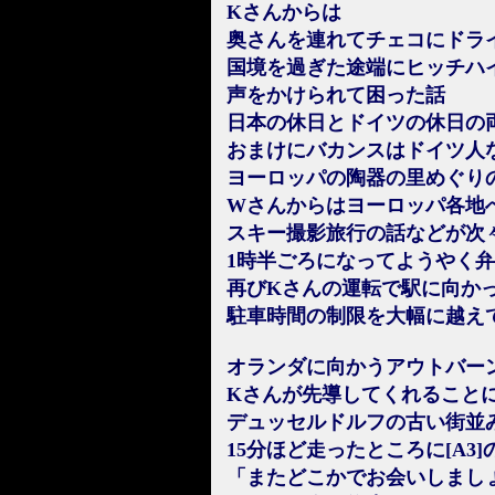
Kさんからは
奥さんを連れてチェコにドラ
国境を過ぎた途端にヒッチハ
声をかけられて困った話
日本の休日とドイツの休日の
おまけにバカンスはドイツ人
ヨーロッパの陶器の里めぐり
Wさんからはヨーロッパ各地
スキー撮影旅行の話などが次
1時半ごろになってようやく
再びKさんの運転で駅に向か
駐車時間の制限を大幅に越え
オランダに向かうアウトバーン
Kさんが先導してくれること
デュッセルドルフの古い街並
15分ほど走ったところに[A3
「またどこかでお会いしまし