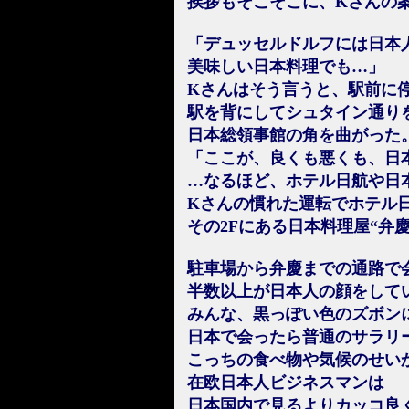
挨拶もそこそこに、Kさんの
「デュッセルドルフには日本
美味しい日本料理でも…」
Kさんはそう言うと、駅前に停
駅を背にしてシュタイン通り
日本総領事館の角を曲がった
「ここが、良くも悪くも、日
…なるほど、ホテル日航や日
Kさんの慣れた運転でホテル
その2Fにある日本料理屋“弁
駐車場から弁慶までの通路で
半数以上が日本人の顔をして
みんな、黒っぽい色のズボン
日本で会ったら普通のサラリ
こっちの食べ物や気候のせい
在欧日本人ビジネスマンは
日本国内で見るよりカッコ良