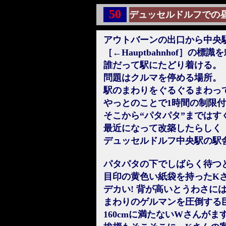
50
デュッセルドルフでの
アウトバーンの出口から中央
［←Hauptbahnhof］の標
誰だって駅にたどり着ける。
問題はクルマを停める場所。
駅のまわりをぐるぐるまわっ
やっとのことで1時間の制限
そこから“パタパタ”まではす
最近になって改築したらしく
デュッセルドルフ中央駅の駅
パタパタの下でしばらく待つと
目印の黄色い紙袋を持ったK
デカい! 背が高いとうわさに
まわりのゲルマンを圧倒する
160cmに満たないWさんが