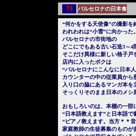
73
バルセロナの日本食
“何かをする天使像”の撮影を
われわれは“小雪”に向かった
バルセロナの市街地の
どこにでもある古い石造3～4
そこだけ異様に新しい格子戸
店内に入ったボクは
“バルセロナにこんなに日本
カウンターの中の従業員から
入り口の脇にあるマンガ本を
そっくりそのまま日本のメシ
おもしろいのは、本棚の一部
“日本語教えます”と日本語で
“ピアノ教えます。当方＊＊音
家庭教師の生徒募集のものが