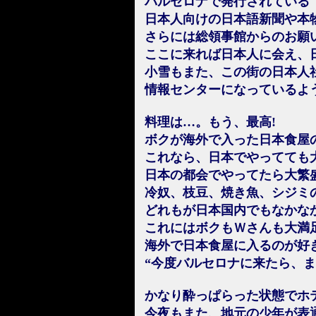
バルセロナで発行されている
日本人向けの日本語新聞や本
さらには総領事館からのお願
ここに来れば日本人に会え、
小雪もまた、この街の日本人
情報センターになっているよ
料理は…。もう、最高!
ボクが海外で入った日本食屋
これなら、日本でやってても
日本の都会でやってたら大繁
冷奴、枝豆、焼き魚、シジミ
どれもが日本国内でもなかな
これにはボクもＷさんも大満
海外で日本食屋に入るのが好
“今度バルセロナに来たら、
かなり酔っぱらった状態でホ
今夜もまた、地元の少年が表