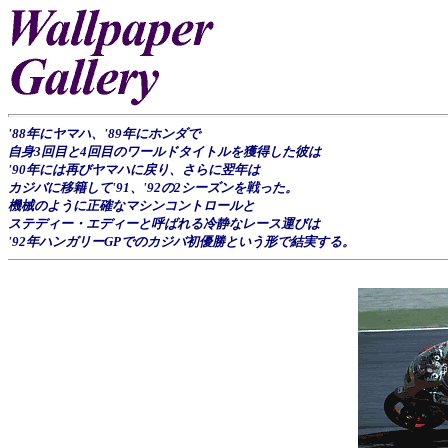
'88年にヤマハ、'89年にホンダで
自身3回目と4回目のワールドタイトルを獲得した彼は
'90年には再びヤマハに戻り、さらに翌年は
カジバに移籍して'91、'92の2シーズンを戦った。
機械のように正確なマシンコントロールと
ステディー・エディーと呼ばれる冷静なレース運びは
'92年ハンガリーGPでのカジバ初優勝という形で結実する。