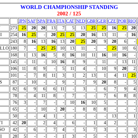
WORLD CHAMPIONSHIP STANDING
2002 / 125
JPN
SAF
SPA
FRA
ITA
CAT
NED
GBR
GER
CZE
POR
RIO
T
273
25
20
20
13
7
5
13
25
25
16
25
20
I
254
16
25
-
20
25
25
20
16
13
11
-
16
243
8
16
13
16
13
20
25
20
9
20
6
-
ELLO
180
7
-
25
25
10
13
11
-
-
25
10
6
168
1
13
16
5
8
16
10
11
16
10
16
-
145
-
11
-
10
16
8
9
-
11
-
13
11
106
11
8
9
-
5
11
4
-
10
9
20
2
101
-
7
8
11
3
1
2
13
1
4
11
25
S
87
-
10
-
-
9
-
7
9
20
8
-
5
82
6
9
6
6
11
-
3
-
6
7
9
4
78
-
4
11
8
-
7
-
-
7
6
8
8
76
3
-
7
-
-
10
16
10
5
-
-
-
65
-
-
10
-
20
-
8
8
8
-
-
-
50
-
-
4
1
-
-
-
-
-
13
-
1
TI
42
20
-
2
4
-
6
-
1
4
2
-
-
SO
42
-
6
-
7
4
-
5
7
3
-
-
3
I
28
5
-
-
-
1
3
-
5
-
-
-
10