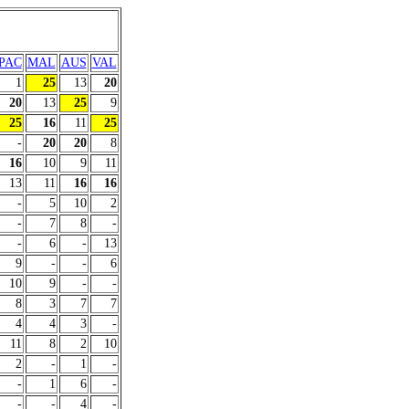
PAC
MAL
AUS
VAL
1
25
13
20
20
13
25
9
25
16
11
25
-
20
20
8
16
10
9
11
13
11
16
16
-
5
10
2
-
7
8
-
-
6
-
13
9
-
-
6
10
9
-
-
8
3
7
7
4
4
3
-
11
8
2
10
2
-
1
-
-
1
6
-
-
-
4
-