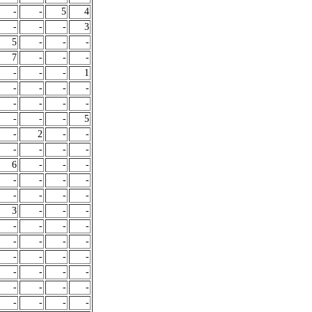
-
-
5
4
-
-
-
3
5
-
-
-
7
-
-
-
-
-
-
1
-
-
-
-
-
-
-
-
-
-
-
5
-
2
-
-
-
-
-
-
6
-
-
-
-
-
-
-
-
-
-
-
3
-
-
-
-
-
-
-
-
-
-
-
-
-
-
-
-
-
-
-
-
-
-
-
-
-
-
-