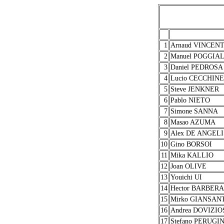
1
Arnaud VINCEN
2
Manuel POGGIAL
3
Daniel PEDROSA
4
Lucio CECCHIN
5
Steve JENKNER
6
Pablo NIETO
7
Simone SANNA
8
Masao AZUMA
9
Alex DE ANGELI
10
Gino BORSOI
11
Mika KALLIO
12
Joan OLIVE
13
Youichi UI
14
Hector BARBERA
15
Mirko GIANSAN
16
Andrea DOVIZIO
17
Stefano PERUGIN