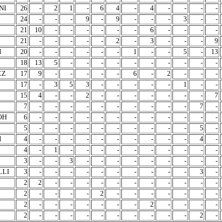
NI
26
-
2
1
-
6
4
-
4
-
-
-
-
24
-
-
-
9
-
9
-
-
-
3
-
-
21
10
-
-
-
-
-
-
6
-
-
-
-
21
-
-
-
-
-
2
-
3
-
-
-
9
I
20
-
-
-
-
-
-
1
-
-
5
-
13
18
13
5
-
-
-
-
-
-
-
-
-
-
EZ
17
9
-
-
-
-
-
6
-
2
-
-
-
17
-
3
5
3
-
-
-
-
-
1
-
-
15
4
-
-
2
-
-
-
-
-
-
-
7
7
-
-
-
-
-
-
-
-
-
-
7
-
OH
6
-
-
-
-
-
-
-
-
-
-
-
-
5
-
-
-
-
-
-
-
-
-
-
5
-
I
4
-
-
-
-
-
-
-
-
-
-
4
-
4
-
1
-
-
-
-
-
-
-
-
-
-
3
-
-
3
-
-
-
-
-
-
-
-
-
LLI
3
-
-
-
-
-
-
-
-
-
-
3
-
I
2
2
-
-
-
-
-
-
-
-
-
-
-
2
-
-
-
-
2
-
-
-
-
-
-
-
2
-
-
-
-
-
-
-
2
-
-
-
-
2
-
-
-
-
-
-
-
-
-
-
2
-