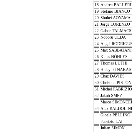
18
Andrea BALLERI
19
Stefano BIANCO
20
Shuhei AOYAMA
21
Jorge LORENZO
22
Gabor TALMACS
23
Noboru UEDA
24
Angel RODRIGU
25
Max SABBATANI
26
Klaus NÖHLES
27
Thomas LUTHI
28
Hideyuki NAKAJ
29
Chaz DAVIES
30
Christian PISTON
31
Michel FABRIZIO
32
Jakub SMRZ
.
Marco SIMONCE
34
Alex BALDOLIN
.
Gioele PELLINO
.
Fabrizio LAI
.
Julian SIMON