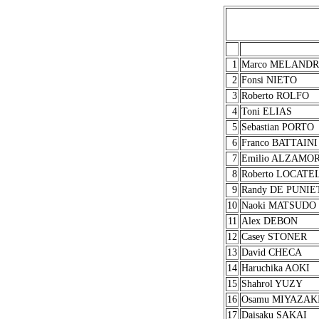
1
Marco MELANDR
2
Fonsi NIETO
3
Roberto ROLFO
4
Toni ELIAS
5
Sebastian PORTO
6
Franco BATTAINI
7
Emilio ALZAMO
8
Roberto LOCATE
9
Randy DE PUNIE
10
Naoki MATSUDO
11
Alex DEBON
12
Casey STONER
13
David CHECA
14
Haruchika AOKI
15
Shahrol YUZY
16
Osamu MIYAZAK
17
Daisaku SAKAI