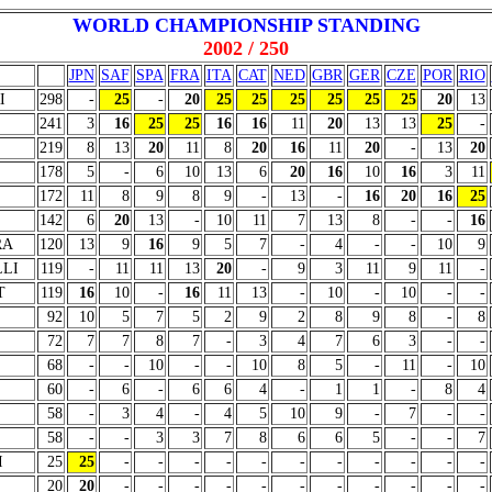
WORLD CHAMPIONSHIP STANDING
2002 / 250
JPN
SAF
SPA
FRA
ITA
CAT
NED
GBR
GER
CZE
POR
RIO
I
298
-
25
-
20
25
25
25
25
25
25
20
13
241
3
16
25
25
16
16
11
20
13
13
25
-
219
8
13
20
11
8
20
16
11
20
-
13
20
178
5
-
6
10
13
6
20
16
10
16
3
11
172
11
8
9
8
9
-
13
-
16
20
16
25
142
6
20
13
-
10
11
7
13
8
-
-
16
RA
120
13
9
16
9
5
7
-
4
-
-
10
9
LLI
119
-
11
11
13
20
-
9
3
11
9
11
-
T
119
16
10
-
16
11
13
-
10
-
10
-
-
92
10
5
7
5
2
9
2
8
9
8
-
8
72
7
7
8
7
-
3
4
7
6
3
-
-
68
-
-
10
-
-
10
8
5
-
11
-
10
60
-
6
-
6
6
4
-
1
1
-
8
4
58
-
3
4
-
4
5
10
9
-
7
-
-
58
-
-
3
3
7
8
6
6
5
-
-
7
I
25
25
-
-
-
-
-
-
-
-
-
-
-
20
20
-
-
-
-
-
-
-
-
-
-
-