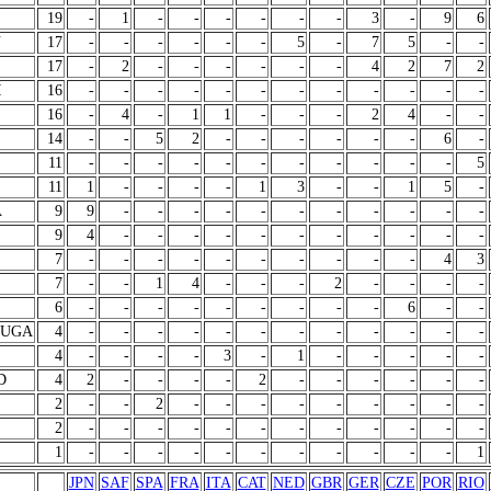
19
-
1
-
-
-
-
-
-
3
-
9
6
N
17
-
-
-
-
-
-
5
-
7
5
-
-
17
-
2
-
-
-
-
-
-
4
2
7
2
I
16
-
-
-
-
-
-
-
-
-
-
-
-
16
-
4
-
1
1
-
-
-
2
4
-
-
14
-
-
5
2
-
-
-
-
-
-
6
-
11
-
-
-
-
-
-
-
-
-
-
-
5
11
1
-
-
-
-
1
3
-
-
1
5
-
A
9
9
-
-
-
-
-
-
-
-
-
-
-
9
4
-
-
-
-
-
-
-
-
-
-
-
7
-
-
-
-
-
-
-
-
-
-
4
3
7
-
-
1
4
-
-
-
2
-
-
-
-
6
-
-
-
-
-
-
-
-
-
6
-
-
SUGA
4
-
-
-
-
-
-
-
-
-
-
-
-
4
-
-
-
-
3
-
1
-
-
-
-
-
D
4
2
-
-
-
-
2
-
-
-
-
-
-
2
-
-
2
-
-
-
-
-
-
-
-
-
2
-
-
-
-
-
-
-
-
-
-
-
-
1
-
-
-
-
-
-
-
-
-
-
-
1
JPN
SAF
SPA
FRA
ITA
CAT
NED
GBR
GER
CZE
POR
RIO