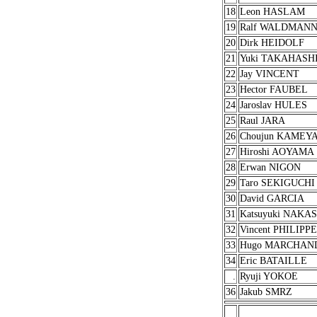
18
Leon HASLAM
19
Ralf WALDMAN
20
Dirk HEIDOLF
21
Yuki TAKAHASH
22
Jay VINCENT
23
Hector FAUBEL
24
Jaroslav HULES
25
Raul JARA
26
Choujun KAMEY
27
Hiroshi AOYAMA
28
Erwan NIGON
29
Taro SEKIGUCHI
30
David GARCIA
31
Katsuyuki NAKA
32
Vincent PHILIPPE
33
Hugo MARCHAN
34
Eric BATAILLE
.
Ryuji YOKOE
36
Jakub SMRZ