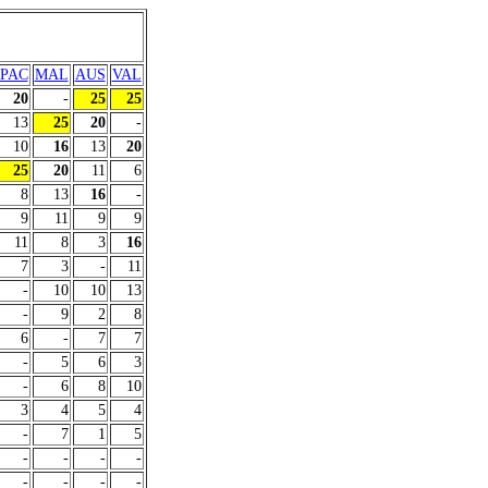
PAC
MAL
AUS
VAL
20
-
25
25
13
25
20
-
10
16
13
20
25
20
11
6
8
13
16
-
9
11
9
9
11
8
3
16
7
3
-
11
-
10
10
13
-
9
2
8
6
-
7
7
-
5
6
3
-
6
8
10
3
4
5
4
-
7
1
5
-
-
-
-
-
-
-
-