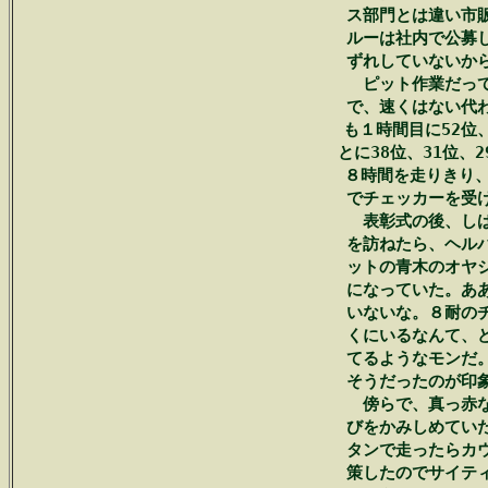
　ス部門とは違い市販
　ルーは社内で公募し
　ずれしていないから
　　ピット作業だって
　で、速くはない代わ
　も１時間目に52位
　とに38位、31位、2
　８時間を走りきり、
　でチェッカーを受け
　　表彰式の後、しば
　を訪ねたら、ヘルパ
　ットの青木のオヤジ
　になっていた。ああ
　いないな。８耐のチ
　くにいるなんて、ど
　てるようなモンだ。
　そうだったのが印象
　　傍らで、真っ赤な
　びをかみしめていた
　タンで走ったらカウ
　策したのでサイティ