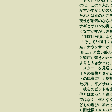
　　すでに気温は十分
　のに、この２人には
　かすがすがしいのだ
　それとは別のところ
　実性が熱気のなさの
　ナギとサロンの真っ
　うなすがすがしさを
　　11時13分頃。よ
　「そして54番手に
　奈アナウンサーが「
　組……」と言い終
　と歓声が響きわたっ
　よりも大きかった。
　　スタートを見送っ
　ＴＶの映像とタイム
　トの観察に行く態勢
　たびに、平／サロン
　　彼らのピットもま
　他とはまったく違う
　ではなく、何となく
　どもの遊びに加わっ
　８耐仕様ＴＲＸ８５