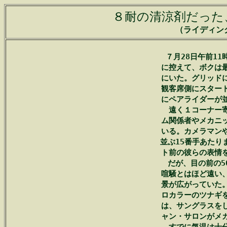
８耐の清涼剤だった
（ライディング
　　７月28日午前11
　に控えて、ボクは最
　にいた。グリッドに
　観客席側にスタート
　にペアライダーが並
　　遠く１コーナー寄
　ム関係者やメカニッ
　いる。カメラマンや
　並ぶ15番手あたり
　ト前の彼らの表情を
　　だが、目の前の5
　喧騒とはほど遠い、
　景が広がっていた。
　ロカラーのツナギを
　は、サングラスをし
　ャン・サロンがメカ