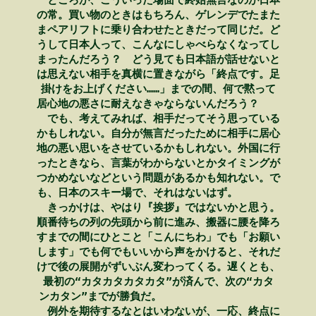
　　ところが、こういった場面で終始無言なのが日本　

　の常。買い物のときはもちろん、ゲレンデでたまた　

　まペアリフトに乗り合わせたときだって同じだ。ど　

　うして日本人って、こんなにしゃべらなくなってし　

　まったんだろう？　どう見ても日本語が話せないと　

　は思えない相手を真横に置きながら「終点です。足　

　掛けをお上げください……」までの間、何で黙って　

　居心地の悪さに耐えなきゃならないんだろう？　　　

　　でも、考えてみれば、相手だってそう思っている　

　かもしれない。自分が無言だったために相手に居心　

　地の悪い思いをさせているかもしれない。外国に行　

　ったときなら、言葉がわからないとかタイミングが　

　つかめないなどという問題があるかも知れない。で　

　も、日本のスキー場で、それはないはず。　　　　　

　　きっかけは、やはり『挨拶』ではないかと思う。　

　順番待ちの列の先頭から前に進み、搬器に腰を降ろ　

　すまでの間にひとこと「こんにちわ」でも「お願い　

　します」でも何でもいいから声をかけると、それだ　

　けで後の展開がずいぶん変わってくる。遅くとも、　

　最初の“カタカタカタカタ”が済んで、次の“カタ　

　ンカタン”までが勝負だ。　　　　　　　　　　　　

　　例外を期待するなとはいわないが、一応、終点に　
