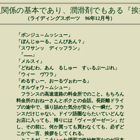
人関係の基本であり、潤滑剤でもある『挨
（ライディングスポーツ 96年12月号）
　「ボンジュ～ムッシュー」　　　　　　　　　　　　

　「ぼんじゅーる。こんびあん？」　　　　　　　　　

　「スワサンッ　ディッフラン」　　　　　　　　　　

　「………」　　　　　　　　　　　　　　　　　　　

　「メルスィ」　　　　　　　　　　　　　　　　　　

　「どねむわ、あん　るしゅー　すぃるぶーぶれ」　　

　「ウィー　ヴワラ」　　　　　　　　　　　　　　　

　「めるすぃー、おーるヴぉわーる」　　　　　　　　

　「オルヴォワ～ムシュー」　　　　　　　　　　　　

　　フランスの高速道路の料金所でのこと。もちろん　

　料金所のおねーさんとボクとの会話。長距離ドライ　

　ブの途中で、張り詰めた気分が安らぐ一瞬だ。フラ　

　ンスだけじゃない。ドイツ語圏ならたいていどんな　

　お店に入っても、帰りには「ヴィーダーゼーン」だ　

　し、その前に、何か買っても買わなくても、必ずど　

　こかで一言、挨拶をしてくれる。　　　　　　　　　
