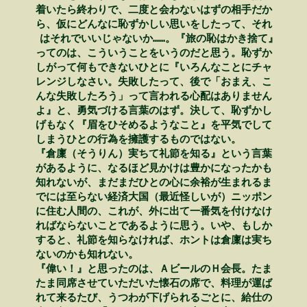
　着いたら終わりで、二度と会わないはずの相手だか　

　ら、仮にどんなに恥ずかしい思いをしたって、それ　

　はそれでいいじゃないか……。『旅の恥はかき捨て』

　ってのは、こういうことをいうのだと思う。恥ずか　

　しがって何もできないひとに『いろんなことにチャ　

　レンジしなさい。失敗したって、後で「おまえ、こ　

　んな失敗したろう」って言われる心配はありません　

　よ』と、勇気づける言葉のはず。決して、恥ずかし　

　げもなく『眉をひそめるようなこと』を平気でして　

　しまうひとの行為を擁護するものではない。　　　　

　『倉廩（そうりん）実ちて礼節を知る』という言葉　

　があるように、なるほど見かけは豊かになったかも　

　知れないが、まだまだひとの心に余裕が生まれるま　

　でには至らない経済大国（最近怪しいが）ニッポン　

　に住む人間の、これが、外に出て一番気を付けなけ　

　ればならないことであるように思う。いや、もしか　

　すると、礼節を知らなければ、ホントは倉廩は実ち　

　ないのかも知れない。　　　　　　　　　　　　　　

　『偉い！』と思ったのは、ＡビールのＨ会長。たま　

　たま同席させていただいた懐石の席で、料理が運ば　

　れて来るたび、うつわが下げられるごとに、給仕の　
