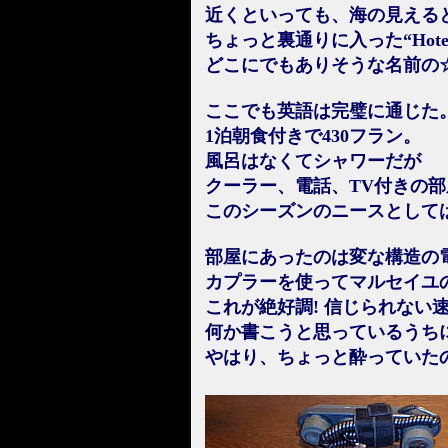
近くといっても、海の見える
ちょっと裏通りに入った“Hotel de
どこにでもありそうな名前の
ここでも英語は完璧に通じた
1泊朝食付きで430フラン。
風呂はなくてシャワーだが
クーラー、電話、TV付きの
このシーズンのニースとして
部屋にあったのは変な構造の
カプラーを使ってマルセイユの
これが絶好調! 信じられない
何か書こうと思っているうち
やはり、ちょっと酔っていた