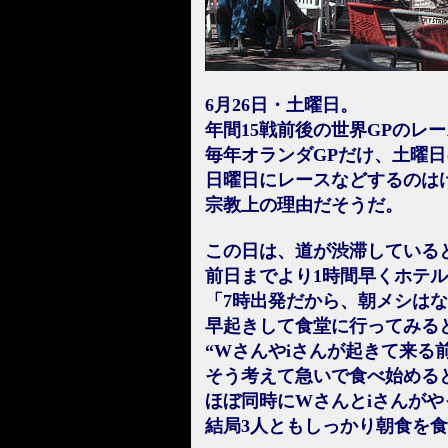
6月26日・土曜日。
年間15戦前後の世界GPのレ
毎年オランダGPだけ、土曜
日曜日にレースなどするのは
宗教上の理由だそうだ。
この日は、道が渋滞している
前日までより1時間早くホテ
「7時出発だから、朝メシは
早起きして食堂に行ってみる
“Wさんやiさんが起きて来る
そう考えて急いで食べ始める
ほぼ同時にWさんとiさんがや
結局3人ともしっかり朝食を