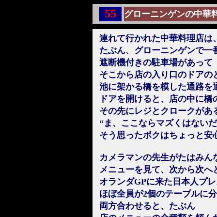
55
グローニンゲンの中華
連れて行かれた中華料理店は
たぶん、グローニンゲンで一
遮断機付きの駐車場があって
そこから店の入り口のドアの
池に架かる橋を模した通路を
ドアを開けると、店の中に橋
その先にレジとクロークがあ
“ま、ここならマズくはないだ
そう思ったボクはちょっと安
カメラマンの先生がたはみん
メニューを見て、次から次へ
オランダGPに来た日本人プレ
ほぼ全員が2個のテーブルに
両方合わせると、たぶん