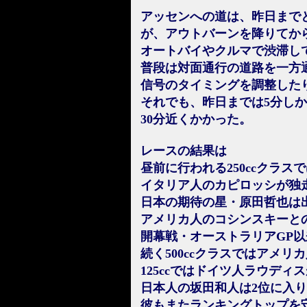
アッセンへの道は、昨日まで
が、アウトバーンを降りてか
オートバイやクルマで渋滞し
普段は対面通行の道路を一方
信号のタイミングを調整した
それでも、昨日までは5分し
30分近くかかった。
レースの結果は
昼前に行われる250ccクラス
イタリア人のカピロッシが独
日本の期待の星・原田哲也は
アメリカ人のコシンスキーと
開幕戦・オーストラリアGP
続く500ccクラスではアメ
125ccではドイツ人ラウディ
日本人の坂田和人は2位に入り
彼もまたランキングトップを