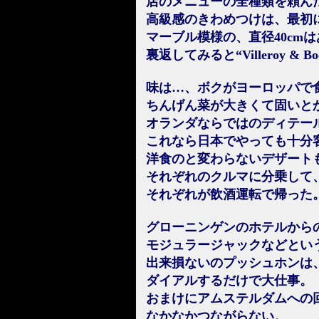
店のメニューの全種類を頼ん
高級感のきわめつけは、最初
マーブル模様の、直径40cm
裏返してみると“Villeroy &
味は…、ボクがヨーロッパで
ちんげん菜が大きくて固いと
オランダならではのディテー
これなら日本でやっても十分
洋食のと変わらないデザート
それぞれのクルマに分乗して
それぞれが飲酒運転で帰った
グローニンゲンのホテルから
モジュラージャックなどとい
出来損ないのプッシュホンは
ダイアルするだけで大仕事。
おまけにアムステルダムへの
なかなかつながらない。