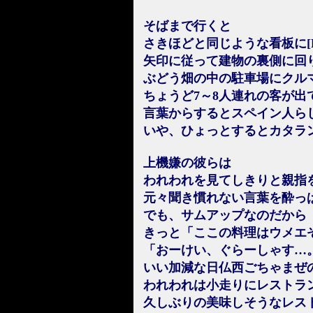
そばまで行くと
さきほどと同じような看板に[
矢印に従って建物の裏側に回
ぶどう畑の中の駐車場にクル
ちょうど7～8人連れの客が出
言葉からするとスペイン人ら
いや、ひょっとするとカタラ
上機嫌の彼らは
われわれを見てしきりと親指
元々聞き慣れない言葉を酔っ
でも、サムアップなのだから
きっと「ここの料理はウメエ
「おーけい、ぐらーしゃす…
いい加減な日仏西ごちゃまぜ
われわれは小走りにレストラ
久しぶりの美味しそうなレス