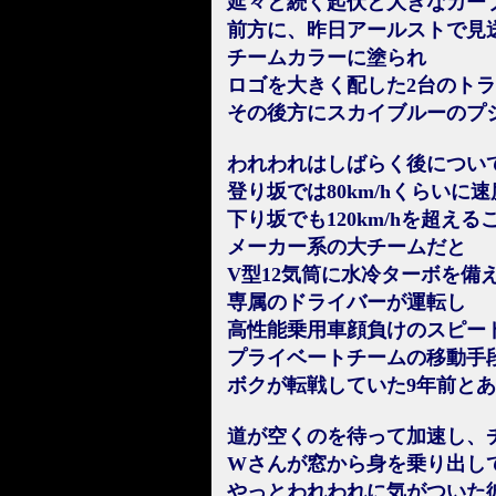
延々と続く起伏と大きなカー
前方に、昨日アールストで見
チームカラーに塗られ
ロゴを大きく配した2台のト
その後方にスカイブルーのプジ
われわれはしばらく後につい
登り坂では80km/hくらいに
下り坂でも120km/hを超え
メーカー系の大チームだと
V型12気筒に水冷ターボを備
専属のドライバーが運転し
高性能乗用車顔負けのスピー
プライベートチームの移動手
ボクが転戦していた9年前と
道が空くのを待って加速し、
Wさんが窓から身を乗り出し
やっとわれわれに気がついた