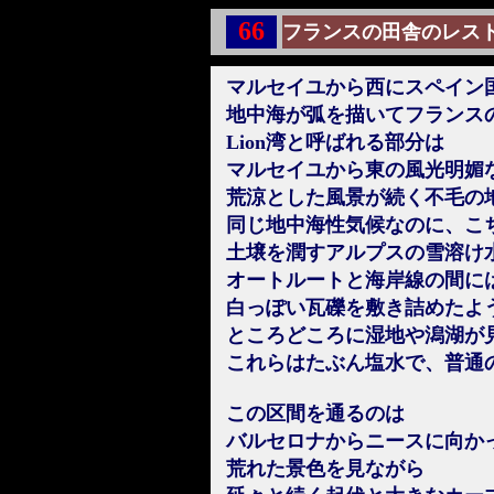
66
フランスの田舎のレス
マルセイユから西にスペイン
地中海が弧を描いてフランス
Lion湾と呼ばれる部分は
マルセイユから東の風光明媚
荒涼とした風景が続く不毛の
同じ地中海性気候なのに、こ
土壌を潤すアルプスの雪溶け
オートルートと海岸線の間に
白っぽい瓦礫を敷き詰めたよ
ところどころに湿地や潟湖が
これらはたぶん塩水で、普通
この区間を通るのは
バルセロナからニースに向かっ
荒れた景色を見ながら