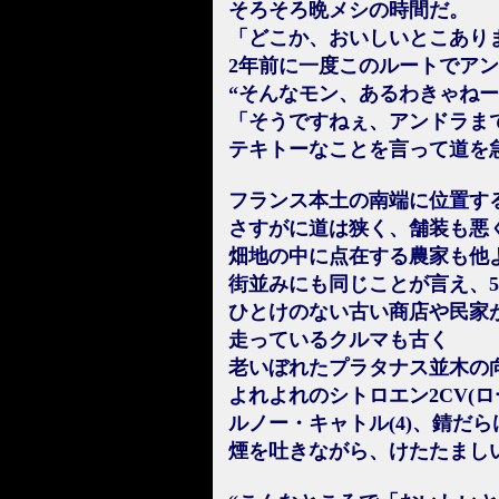
そろそろ晩メシの時間だ。
「どこか、おいしいとこあり
2年前に一度このルートでア
“そんなモン、あるわきゃねー
「そうですねぇ、アンドラま
テキトーなことを言って道を
フランス本土の南端に位置す
さすがに道は狭く、舗装も悪
畑地の中に点在する農家も他
街並みにも同じことが言え、5
ひとけのない古い商店や民家
走っているクルマも古く
老いぼれたプラタナス並木の
よれよれのシトロエン2CV(
ルノー・キャトル(4)、錆だ
煙を吐きながら、けたたまし